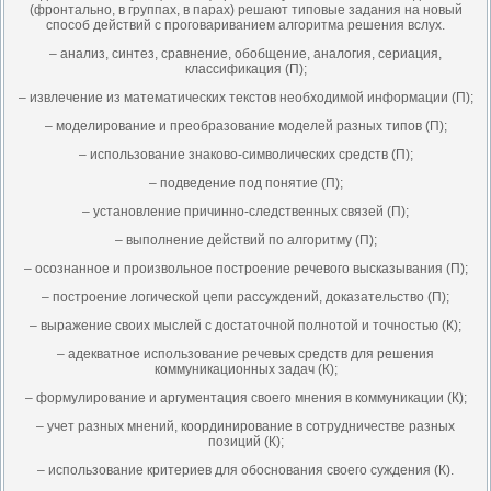
(фронтально, в группах, в парах) решают типовые задания на новый
способ действий с проговариванием алгоритма решения вслух.
– анализ, синтез, сравнение, обобщение, аналогия, сериация,
классификация (П);
– извлечение из математических текстов необходимой информации (П);
– моделирование и преобразование моделей разных типов (П);
– использование знаково-символических средств (П);
– подведение под понятие (П);
– установление причинно-следственных связей (П);
– выполнение действий по алгоритму (П);
– осознанное и произвольное построение речевого высказывания (П);
– построение логической цепи рассуждений, доказательство (П);
– выражение своих мыслей с достаточной полнотой и точностью (К);
– адекватное использование речевых средств для решения
коммуникационных задач (К);
– формулирование и аргументация своего мнения в коммуникации (К);
– учет разных мнений, координирование в сотрудничестве разных
позиций (К);
– использование критериев для обоснования своего суждения (К).