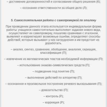
– достижение договоренностей и согласование общего решения (К);
– осознание ответственности за общее дело (Л);
5. Самостоятельная работа с самопроверкой по эталону
При проведении данного этапа используется индивидуальная форма
работы: учащиеся самостоятельно выполняют задания нового вида,
осуществляют их самопроверку, пошагово сравнивая с эталоном,
выявляют и корректируют возможные ошибки, определяют способы
действий, которые вызывают у них затруднения и им предстоит их
доработать.
– анализ, синтез, сравнение, обобщение, аналогия, сериация,
классификация (П);
– извлечение из математических текстов необходимой информации (П);
– использование знаково-символических средств (П);
– подведение под понятие (П);
– выполнение действий по алгоритму (П);
– осознанное и произвольное построение речевого высказывания (П);
– доказательство (П);
– контроль (Р);
– коррекция (Р);