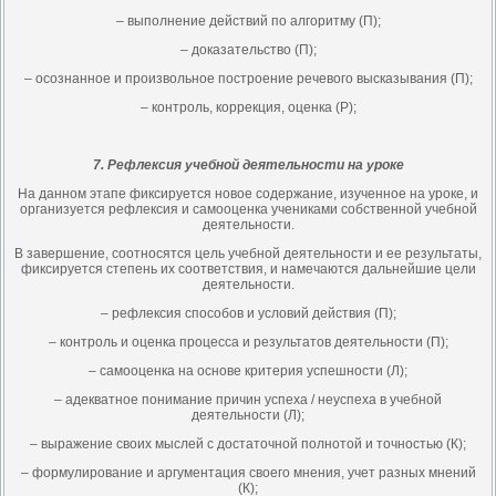
– выполнение действий по алгоритму (П);
– доказательство (П);
– осознанное и произвольное построение речевого высказывания (П);
– контроль, коррекция, оценка (Р);
7. Рефлексия учебной деятельности на уроке
На данном этапе фиксируется новое содержание, изученное на уроке, и
организуется рефлексия и самооценка учениками собственной учебной
деятельности.
В завершение, соотносятся цель учебной деятельности и ее результаты,
фиксируется степень их соответствия, и намечаются дальнейшие цели
деятельности.
– рефлексия способов и условий действия (П);
– контроль и оценка процесса и результатов деятельности (П);
– самооценка на основе критерия успешности (Л);
– адекватное понимание причин успеха / неуспеха в учебной
деятельности (Л);
– выражение своих мыслей с достаточной полнотой и точностью (К);
– формулирование и аргументация своего мнения, учет разных мнений
(К);