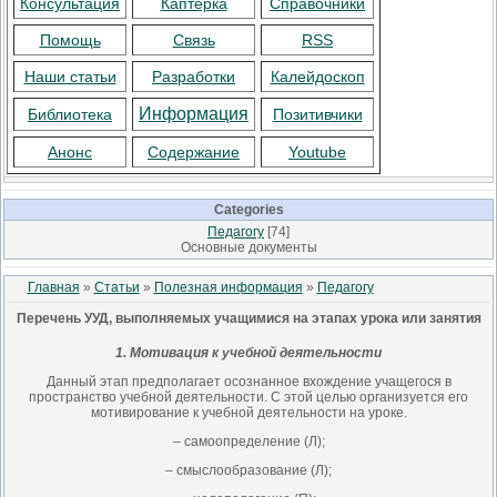
Консультация
Каптерка
Справочники
Помощь
Связь
RSS
Наши статьи
Разработки
Калейдоскоп
Информация
Библиотека
Позитивчики
Анонс
Содержание
Youtube
Categories
Педагогу
[74]
Основные документы
Главная
»
Статьи
»
Полезная информация
»
Педагогу
Перечень УУД, выполняемых учащимися на этапах урока или занятия
1. Мотивация к учебной деятельности
Данный этап предполагает осознанное вхождение учащегося в
пространство учебной деятельности. С этой целью организуется его
мотивирование к учебной деятельности на уроке.
– самоопределение (Л);
– смыслообразование (Л);