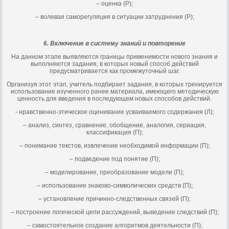
– оценка (Р);
– волевая саморегуляция в ситуации затруднения (Р);
6. Включение в систему знаний и повторение
На данном этапе выявляются границы применимости нового знания и
выполняются задания, в которых новый способ действий
предусматривается как промежуточный шаг.
Организуя этот этап, учитель подбирает задания, в которых тренируется
использование изученного ранее материала, имеющего методическую
ценность для введения в последующем новых способов действий.
- нравственно-этическое оценивание усваиваемого содержания (Л);
– анализ, синтез, сравнение, обобщение, аналогия, сериация,
классификация (П);
– понимание текстов, извлечение необходимой информации (П);
– подведение под понятие (П);
– моделирование, преобразование модели (П);
– использование знаково-символических средств (П);
– установление причинно-следственных связей (П);
– построение логической цепи рассуждений, выведение следствий (П);
– самостоятельное создание алгоритмов деятельности (П);