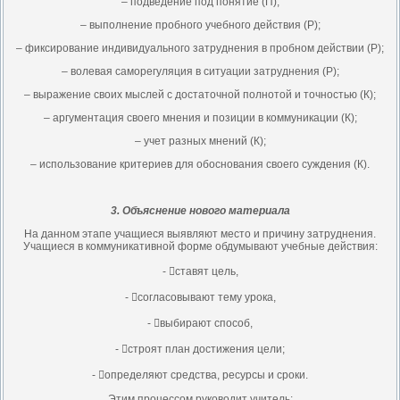
– подведение под понятие (П);
– выполнение пробного учебного действия (Р);
– фиксирование индивидуального затруднения в пробном действии (Р);
– волевая саморегуляция в ситуации затруднения (Р);
– выражение своих мыслей с достаточной полнотой и точностью (К);
– аргументация своего мнения и позиции в коммуникации (К);
– учет разных мнений (К);
– использование критериев для обоснования своего суждения (К).
3. Объяснение нового материала
На данном этапе учащиеся выявляют место и причину затруднения.
Учащиеся в коммуникативной форме обдумывают учебные действия:
- ставят цель,
- согласовывают тему урока,
- выбирают способ,
- строят план достижения цели;
- определяют средства, ресурсы и сроки.
Этим процессом руководит учитель: