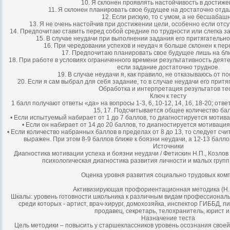
10. Я склонен проявлять настойчивость в достиже
11. Я склонен планировать свое будущее на достаточно отда
12. Если рискую, то с умом, а не бесшабашн
13. Я не очень настойчив при достижении цели, особенно если отсу
14. Предпочитаю ставить перед собой средние по трудности или слегка 
15. В случае неудачи при выполнении задания его притягательно
16. При чередовании успехов и неудач я больше склонен к пер
17. Предпочитаю планировать свое будущее лишь на бл
18. При работе в условиях ограниченного времени результативность деят
если задание достаточно трудное.
19. В случае неудачи я, как правило, не отказываюсь от п
20. Если я сам выбрал для себя задание, то в случае неудачи его притя
Обработка и интерпретация результатов те
Ключ к тесту
1 балл получают ответы «да» на вопросы 1-3, 6, 10-12, 14, 16, 18-20; ответы
15, 17. Подсчитывается общее количество ба
• Если испытуемый набирает от 1 до 7 баллов, то диагностируется мотива
• Если он набирает от 14 до 20 баллов, то диагностируется мотивация 
• Если количество набранных баллов в пределах от 8 до 13, то следует сч
выражен. При этом 8-9 баллов ближе к боязни неудачи, а 12-13 балло
Источники
Диагностика мотивации успеха и боязни неудачи / Фетискин Н.П., Козлов 
психологическая диагностика развития личности и малых групп. 
Оценка уровня развития социально трудовых ком
Активизирующая профориентационная методика (Н.
Шкалы: уровень готовности школьника к различным видам профессиональн
среди которых - артист, врач-хирург, домохозяйка, инспектор ГИББД, пи
продавец, секретарь, телохранитель, юрист и 
Назначение теста
Цель методики – повысить у старшеклассников уровень осознания своей