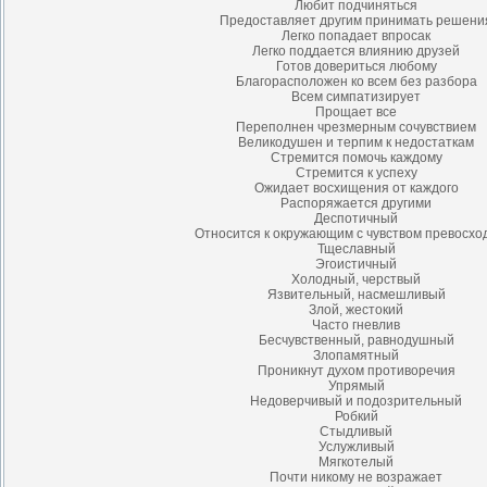
Любит подчиняться
Предоставляет другим принимать решени
Легко попадает впросак
Легко поддается влиянию друзей
Готов довериться любому
Благорасположен ко всем без разбора
Всем симпатизирует
Прощает все
Переполнен чрезмерным сочувствием
Великодушен и терпим к недостаткам
Стремится помочь каждому
Стремится к успеху
Ожидает восхищения от каждого
Распоряжается другими
Деспотичный
Относится к окружающим с чувством превосхо
Тщеславный
Эгоистичный
Холодный, черствый
Язвительный, насмешливый
Злой, жестокий
Часто гневлив
Бесчувственный, равнодушный
Злопамятный
Проникнут духом противоречия
Упрямый
Недоверчивый и подозрительный
Робкий
Стыдливый
Услужливый
Мягкотелый
Почти никому не возражает