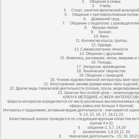
2. Общение в семье.
3. Учеба.
4. Спорт, занятия физической культурой
5. Общение с противоположным полом.
6. Домашний труд.
7. Общение с педагогом, с руководителе
8. Музыка любая.
9. Бизнес.
10. Кино.
11. Коллектив класса, группы.
12. Одежда.
13. Самовоспитание личности.
14. Общение с друзьями.
15. Живопись, рисование, лепка, макраме и т
16. Походы.
17. Экскурсии, краеведение.
18. Техническое творчество.
19. Общение с природой.
20. Чтение художественной литературы (вне про
21. Изготовление своими руками каких-либо изделий,
22. Другие виды творческой деятельности (поэзия, проза, моделирование
23. Занятие без особой цели – ничегонедела
КЛЮЧ К МЕТОДИКЕ «СФЕРА ИНТЕРЕСОВ
Широта интересов определяется по числу различных высокозначимых сф
сферы равна или больше 4 баллов).
Интересы к трудоемким, активным видам деятельности - учитываются оценки 
9, 13, 15, 16, 17, 18,21,22.
Качественный анализ проводится по следующим крупным областям инт
оценки 4 и 5):
§ общение-2, 5,7, 14,19
§ развлечения- 1,8,10,12, 20
§ творческая деятельность - 15, 16, 18,21