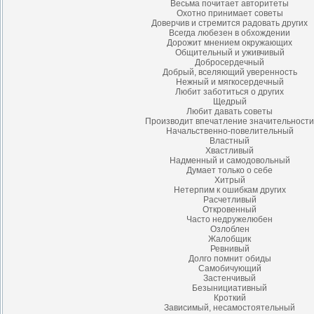
Весьма почитает авторитеты
Охотно принимает советы
Доверчив и стремится радовать других
Всегда любезен в обхождении
Дорожит мнением окружающих
Общительный и уживчивый
Добросердечный
Добрый, вселяющий уверенность
Нежный и мягкосердечный
Любит заботиться о других
Щедрый
Любит давать советы
Производит впечатление значительности
Начальственно-повелительный
Властный
Хвастливый
Надменный и самодовольный
Думает только о себе
Хитрый
Нетерпим к ошибкам других
Расчетливый
Откровенный
Часто недружелюбен
Озлоблен
Жалобщик
Ревнивый
Долго помнит обиды
Самобичующий
Застенчивый
Безынициативный
Кроткий
Зависимый, несамостоятельный