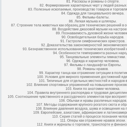
81. Рассказы и романы о спорте.
82. Формирование характерных черт у людей разных
83. Полезные ископаемые, производство товаров и торговля
84. Одежда для танцевального вечера.
85. Фильмы-балеты.
86. Легкая музыка и шлягеры.
87. Строение тела животных как образец для технических решений в о
88. Воздействие джазовой музыки на настрое
89. Познаваемость духовной жизни человек
90. Освободительная борьба народов.
91. Гастроли симфонических оркестров.
92. Доказательства закономерностей экономическог
93. Безнравственное использование технических изобретений 
94. Особенности темперамента разных наро
95. Танцевальные элементы гимнастики.
96. Одежда и характер человека.
97. Фильмы о ландшафтах Европы.
98. Романы нравов.
99. Характер танца как отражение ситуации в полити
100. Условия для мирного применения достижений яд
101. Типичные для отдельных местностей и народов 
102. Влияние спортивных упражнений на повышение произво
103. Книги по анатомии человека.
104. Правила внутреннего распорядка и трудовая дисциплин
105. Соотношение чувственного и рассудочного элементов при восприя
106. Обычаи и нравы различных народов.
107. Методы содержания крупного рогатого скота и обр
108. Влияние давления воздуха, шума и освещения на 
109. Европейские, азиатские, африканские и латиноамер
110. Серия статей о процессе познания челов
111. Оперы как отражение нравов эпохи.
112. Книги и журналы о торговле, транспорте и финанс