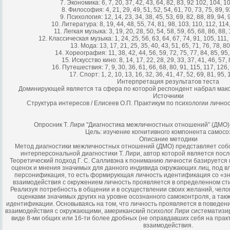
7. Экономика: 6, 7, 20, 37, 42, 43, 64, 82, 83, 92 102, 104, 1
8. Философия: 4, 21, 29, 49, 51, 52, 54, 61, 70, 73, 75, 89, 9
9. Психология: 12, 14, 23, 34, 38, 45, 53, 69, 82, 88, 89, 94, 
10. Литература: 8, 19, 44, 48, 55, 74, 81, 98, 103, 110, 112, 114
11. Легкая музыка: 3, 19, 20, 28, 50, 54, 58, 59, 65, 68, 86, 88,
12. Классическая музыка: 1, 24, 25, 56, 63, 64, 67, 74, 91, 105, 111,
13. Мода: 13, 17, 21, 25, 35, 40, 43, 51, 65, 71, 76, 78, 80
14. Хореография: 11, 38, 42, 44, 56, 59, 72, 75, 77, 84, 85, 95,
15. Искусство кино: 8, 14, 17, 22, 28, 29, 33, 37, 41, 46, 57, 
16. Путешествия: 7, 9, 30, 36, 61, 66, 68, 80, 91, 115, 117, 126,
17. Спорт: 1, 2, 10, 13, 16, 32, 36, 41, 47, 52, 69, 81, 95,
Интерпретация результатов теста
Доминирующей является та сфера по которой респондент набрал макс
Источники
Структура интересов / Елисеев О.П. Практикум по психологии личност
Опросник Т. Лири "Диагностика межличностных отношений” (ДМО
Цель: изучение когнитивного компонента самосо
Описание методики
Метод диагностики межличностных отношений (ДМО) представляет со
интерперсональной диагностики Т. Лири, автор которой является пос
Теоретиче­ский подход Г. С. Салливэна к пониманию личности базируется
оценок и мнения значимых для данного индивида окружающих лиц, под в
пер­сонификация, то есть формирующая личность идентификация со «з
взаимодействия с окружением личность проявляется в определенном ст
Реализуя потребность в общении и в осуществлении своих желаний, чело
оценками значимых других на уровне осознанного самоконтроля, а такж
идентификации. Основываясь на том, что личность проявляется в поведен
взаимодействия с окружающими, американский психолог Лири систематизи
виде 8-ми общих или 16-ти более дробных (не оправдавших себя на прак
взаимодействия.