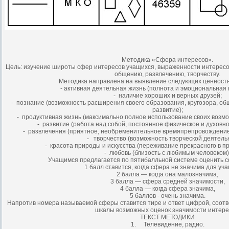
Методика «Сфера интересов».
Цель: изучение широты сфер интересов учащихся, выраженности интересов
общению, развлечению, творчеству.
Методика направлена на выявление следующих ценност
- активная деятельная жизнь (полнота и эмоциональная
- наличие хороших и верных друзей;
- познание (возможность расширения своего образования, кругозора, об
развитие);
- продуктивная жизнь (максимально полное использование своих возмо
- развитие (работа над собой, постоянное физическое и духовн
- развлечения (приятное, необременительное времяпрепровождение,
- творчество (возможность творческой деятельн
- красота природы и искусства (переживание прекрасного в при
- любовь (близость с любимым человеком)
Учащимся предлагается по пятибалльной системе оценить с
1 балл ставится, когда сфера не значима для уча
2 балла — когда она малозначима,
3 балла — сфера средней значимости,
4 балла — когда сфера значима,
5 баллов - очень значима.
Напротив номера называемой сферы ставится тире и ответ цифрой, соот
шкалы возможных оценок значимости интере
ТЕКСТ МЕТОДИКИ
1. Телевидение, радио.