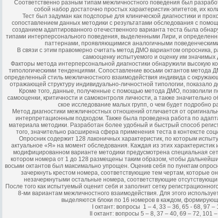
Соответственно разным типам межличностного поведения был разрабо
собой набор достаточно простых характеристик-эпитетов, их кол
Тест был задуман как подспорье для клинической диагностики и прох
сопоставлением данных методики с результатами обследования с помо
созданием адаптированного отечественного варианта теста была обнар
типами интерперсонального поведения, выделенными Лири, и определен
паттернами, проявляющимися аналогичными поведенческими
В связи с этим правомерно считать метод ДМО вариантом опросника, р
самооценку испытуемого и оценку им значимых 
Факторы метода интерперсональной диагностики обнаружили высокую ко
типологическими тенденциями. Сопоставление восьми октантов метода Д
определенный стиль межличностного взаимодействия индивида с окружающ
отражающей структуру индивидуально-личностной типологии, показало д
Кроме того, данные, полученные с помощью метода ДМО, позволили п
самооценки, критичности и самоконтроля личности, а также значительно 
ское исследование малых групп, о чем будет подробно р
Метод диагностики межличностных отношений отличается от оригинальн
интерпретационным подходом. Также была проведена работа по адапт
материала методики. Разработан более удобный и быстрый способ регист
того, значительно расширена сфера применения теста в контексте соц
Опросник содержит 128 лаконичных характеристик, по которым испыт
актуальное «Я» на момент обследования. Каждая из этих характеристик 
модифицированном варианте методики предусмотрена специальная сетк
котором номера от 1 до 128 размещены таким образом, чтобы дальнейши
восьми октантов был максимально упрощен. Оценив себя по пунктам опрос
зачеркнуть крестом номера, соответствующие тем чертам, которые он
незачеркнутыми остальные номера, соответствующие отсутствующим
После того как испытуемый оценит себя и заполнит сетку регистрационног
8-ми вариантам межличностного взаимодействия. Для этого используе
выделяются блоки по 16 номеров в каждом, формирующи
I октант: вопросы 1 – 4, 33 – 36, 65 - 68, 97 – 
II октант: вопросы 5 – 8, 37 – 40, 69 – 72, 101 –