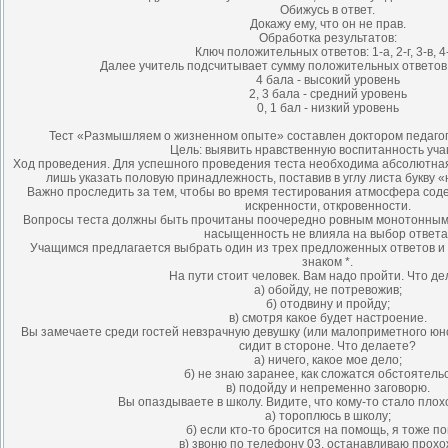
Обижусь в ответ.
Докажу ему, что он не прав.
Обработка результатов:
Ключ положительных ответов: 1-а, 2-г, 3-в, 4
Далее учитель подсчитывает сумму положительных ответов,
4 бала - высокий уровень
2, 3 бала - средний уровень
0, 1 бал - низкий уровень
Тест «Размышляем о жизненном опыте» составлен доктором педагоги
Цель: выявить нравственную воспитанность уча
Ход проведения. Для успешного проведения теста необходима абсолютна
лишь указать половую принадлежность, поставив в углу листа букву «
Важно проследить за тем, чтобы во время тестирования атмосфера сод
искренности, откровенности.
Вопросы теста должны быть прочитаны поочередно ровным монотонным
насыщенность не влияла на выбор ответа
Учащимся предлагается выбрать один из трех предложенных ответов и об
знаком *.
На пути стоит человек. Вам надо пройти. Что д
а) обойду, не потревожив;
б) отодвину и пройду;
в) смотря какое будет настроение.
Вы замечаете среди гостей невзрачную девушку (или малоприметного юно
сидит в стороне. Что делаете?
а) ничего, какое мое дело;
б) не знаю заранее, как сложатся обстоятельс
в) подойду и непременно заговорю.
Вы опаздываете в школу. Видите, что кому-то стало плох
а) тороплюсь в школу;
б) если кто-то бросится на помощь, я тоже по
в) звоню по телефону 03, останавливаю прохож