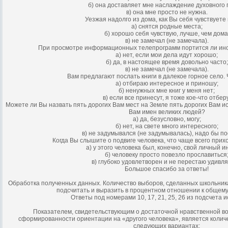
б) она доставляет мне наслаждение духовного 
в) она мне просто не нужна.
Уезжая надолго из дома, как Вы себя чувствуете
а) снятся родные места;
б) хорошо себя чувствую, лучше, чем дома
в) не замечал (не замечала).
При просмотре информационных телепрограмм портится ли ин
а) нет, если мои дела идут хорошо;
б) да, в настоящее время довольно часто;
в) не замечал (не замечала).
Вам предлагают послать книги в далекое горное село.
а) отбираю интересное и приношу;
б) ненужных мне книг у меня нет;
в) если все принесут, я тоже кое-что отберу
Можете ли Вы назвать пять дорогих Вам мест на Земле пять дорогих Вам ис
Вам имен великих людей?
а) да, безусловно, могу;
б) нет, на свете много интересного;
в) не задумывался (не задумывалась), надо бы по
Когда Вы слышите о подвиге человека, что чаще всего прих
а) у этого человека был, конечно, свой личный и
б) человеку просто повезло прославиться
в) глубоко удовлетворен и не перестаю удивля
Большое спасибо за ответы!
Обработка полученных данных. Количество выборов, сделанных школьник
подсчитать и выразить в процентном отношении к общему
Ответы под номерами 10, 17, 21, 25, 26 из подсчета 
Показателем, свидетельствующим о достаточной нравственной в
сформированности ориентации на «другого человека», является количе
следующих вариантах: