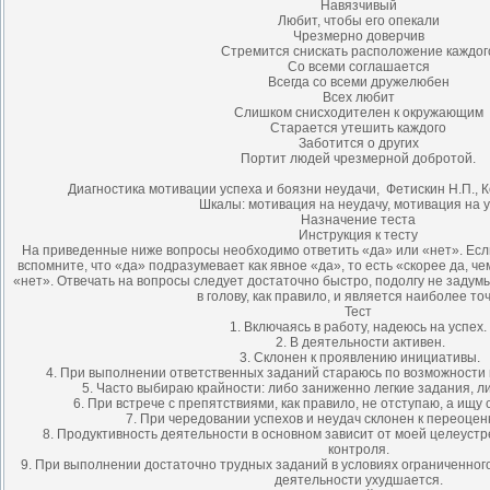
Навязчивый
Любит, чтобы его опекали
Чрезмерно доверчив
Стремится снискать расположение каждог
Со всеми соглашается
Всегда со всеми дружелюбен
Всех любит
Слишком снисходителен к окружающим
Старается утешить каждого
Заботится о других
Портит людей чрезмерной добротой.
Диагностика мотивации успеха и боязни неудачи, Фетискин Н.П., К
Шкалы: мотивация на неудачу, мотивация на 
Назначение теста
Инструкция к тесту
На приведенные ниже вопросы необходимо ответить «да» или «нет». Если
вспомните, что «да» подразумевает как явное «да», то есть «скорее да, чем
«нет». Отвечать на вопросы следует достаточно быстро, подолгу не заду
в голову, как правило, и является наиболее то
Тест
1. Включаясь в работу, надеюсь на успех.
2. В деятельности активен.
3. Склонен к проявлению инициативы.
4. При выполнении ответственных заданий стараюсь по возможности н
5. Часто выбираю крайности: либо заниженно легкие задания, л
6. При встрече с препятствиями, как правило, не отступаю, а ищу
7. При чередовании успехов и неудач склонен к переоценк
8. Продуктивность деятельности в основном зависит от моей целеустр
контроля.
9. При выполнении достаточно трудных заданий в условиях ограниченног
деятельности ухудшается.