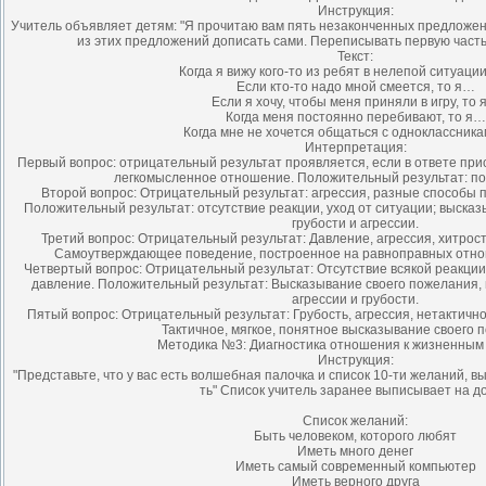
Инструкция:
Учитель объявляет детям: "Я прочитаю вам пять незаконченных предложе
из этих предложений дописать сами. Переписывать первую часть
Текст:
Когда я вижу кого-то из ребят в нелепой ситуаци
Если кто-то надо мной смеется, то я…
Если я хочу, чтобы меня приняли в игру, то
Когда меня постоянно перебивают, то я…
Когда мне не хочется общаться с одноклассник
Интерпретация:
Первый вопрос: отрицательный результат проявляется, если в ответе прис
легкомысленное отношение. Положительный результат: по
Второй вопрос: Отрицательный результат: агрессия, разные способы 
Положительный результат: отсутствие реакции, уход от ситуации; высказ
грубости и агрессии.
Третий вопрос: Отрицательный результат: Давление, агрессия, хитрос
Самоутверждающее поведение, построенное на равноправных отно
Четвертый вопрос: Отрицательный результат: Отсутствие всякой реакции,
давление. Положительный результат: Высказывание своего пожелания, 
агрессии и грубости.
Пятый вопрос: Отрицательный результат: Грубость, агрессия, нетактичн
Тактичное, мягкое, понятное высказывание своего 
Методика №3: Диагностика отношения к жизненным
Инструкция:
"Представьте, что у вас есть волшебная палочка и список 10-ти желаний, в
ть" Список учитель заранее выписывает на до
Список желаний:
Быть человеком, которого любят
Иметь много денег
Иметь самый современный компьютер
Иметь верного друга