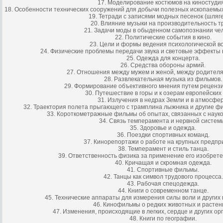
17. Моделирование костюмов на киностудия
18. Особенности технических сооружений для добычи полезных ископаемых 
19. Тетради с записями модных песенок (шляге
20. Влияние музыки на производительность т
21. Задачи моды в обыденном самопознании чел
22. Политические события в кино.
23. Цели и формы ведения психологической в
24. Физические проблемы передачи звука и световые эффекты 
25. Одежда для концерта.
26. Средства обороны армий.
27. Отношения между мужем и женой, между родителя
28. Развлекательная музыка из фильмов.
29. Формирование объективного мнения путем реценз
30. Путешествие в горы и к озерам европейских 
31. Излучения в недрах Земли и в атмосфер
32. Траектория полета прыгающего с трамплина лыжника и другие ф
33. Короткометражные фильмы об опытах, связанных с науко
34. Связь темперамента и нервной систем
35. Здоровье и одежда.
36. Поездки спортивных команд.
37. Кинорепортажи о работе на крупных предпр
38. Темперамент и стиль танца.
39. Ответственность физика за применение его изобрете
40. Кричащая и скромная одежда.
41. Спортивные фильмы.
42. Танцы как символ трудового процесса.
43. Рабочая спецодежда.
44. Книги о современном танце.
45. Технические аппараты для измерения силы воли и других 
46. Кинофильмы о редких животных и растен
47. Изменения, происходящие в легких, сердце и других ор
48. Книги по географии.