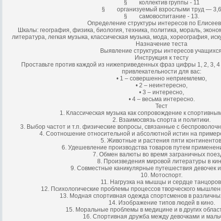
§ коллектив группы - 11
§ организуемый взрослыми труд — 3,
§ самовоспитание - 13.
Определение структуры интересов по Елисеев
Шкалы: география, физика, биология, техника, политика, мораль, экон
литература, легкая музыка, классическая музыка, мода, хореография, иск
Назначение теста
Выявление структуры интересов учащихся
Инструкция к тесту
Проставьте против каждой из нижеприведенных фраз цифры 1, 2, 3, 4 
привлекательности для вас:
• 1 – совершенно неприемлемо,
• 2 – неинтересно,
• 3 – интересно,
• 4 – весьма интересно.
Тест
1. Классическая музыка как сопровождение к спортивны
2. Взаимосвязь спорта и политики.
3. Выбор частот и т.п. физические вопросы, связанные с беспроволоч
4. Соотношение относительной и абсолютной истин на пример
5. Животные и растения пяти континентов
6. Удешевление производства товаров путем применен
7. Обмен валюты во время заграничных поез
8. Произведения мировой литературы в кин
9. Совместные каникулярные путешествия девочек и
10. Мотоспорт.
11. Нагрузка на мышцы и сердце танцоров
12. Психологические проблемы процессов творческого мышлени
13. Модная спортивная одежда спортсменов в различных
14. Изображение типов людей в кино.
15. Моральные проблемы в медицине и в других облас
16. Спортивная дружба между девочками и маль