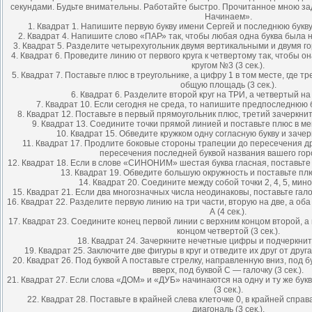
секундами. Будьте внимательны. Работайте быстро. Прочитанное мною за
Начинаем».
1. Квадрат 1. Напишите первую букву имени Сергей и последнюю букву п
2. Квадрат 4. Напишите слово «ПАР» так, чтобы любая одна буква была на
3. Квадрат 5. Разделите четырехугольник двумя вертикальными и двумя го
4. Квадрат 6. Проведите линию от первого круга к четвертому так, чтобы о
кругом №3 (3 сек.).
5. Квадрат 7. Поставьте плюс в треугольнике, а цифру 1 в том месте, где 
общую площадь (3 сек.).
6. Квадрат 6. Разделите второй круг на ТРИ, а четвертый на 
7. Квадрат 10. Если сегодня не среда, то напишите предпоследнюю бу
8. Квадрат 12. Поставьте в первый прямоугольник плюс, третий зачеркните,
9. Квадрат 13. Соедините точки прямой линией и поставьте плюс в мен
10. Квадрат 15. Обведите кружком одну согласную букву и зачерк
11. Квадрат 17. Продлите боковые стороны трапеции до пересечения дру
пересечения последней буквой названия вашего город
12. Квадрат 18. Если в слове «СИНОНИМ» шестая буква гласная, поставьте в
13. Квадрат 19. Обведите большую окружность и поставьте плюс
14. Квадрат 20. Соедините между собой точки 2, 4, 5, минова
15. Квадрат 21. Если два многозначных числа неодинаковы, поставьте галоч
16. Квадрат 22. Разделите первую линию на три части, вторую на две, а оба
А (4 сек.).
17. Квадрат 23. Соедините конец первой линии с верхним концом второй, а
концом четвертой (3 сек.).
18. Квадрат 24. Зачеркните нечетные цифры и подчеркните
19. Квадрат 25. Заключите две фигуры в круг и отведите их друг от друга
20. Квадрат 26. Под буквой А поставьте стрелку, направленную вниз, под 
вверх, под буквой С — галочку (3 сек.).
21. Квадрат 27. Если слова «ДОМ» и «ДУБ» начинаются на одну и ту же бук
(3 сек.).
22. Квадрат 28. Поставьте в крайней слева клеточке 0, в крайней спра
диагональ (3 сек.).