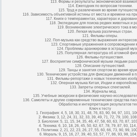
113. Формы и результаты экономической взаимо
114. Ежегодник по вопросам техники.
115. Труд и развлечения во время путешеств
116. Зависимость объективной истины от места и времени на пр
117. Книги о темпераментах, характерах и дарован
118. Экспедиции для поиска редких животных и р
119. Возникновение электрического тока в мо
120. Легкая музыка различных стран.
121. Фильмы-оперы.
122. Поп-музыка как средство выражения интересов
123. Спортивные упражнения в сопровождении 
124. Проблемы аранжировки в эстрадной муз
125. Популярная литература об атомной физ
126. Фильмы-путешествия.
127. Восприятие симфонической музыки людьми разл
128. Описание путешествий.
129. Танцы и занятия спортом во время круи
130. Технические устройства для фиксации движений в п
131. Фильмы-репортажи о новых технических изоб
132. Оперная музыка Китая, Индии и европейских
133. Запреты оперных спектаклей.
134. Журналы мод.
135. Учебные экскурсии в физические научно-исследовате
136. Самолеты и другие современные технические средства пас
Обработка и интерпретация результатов те
Ключ к тесту
1. География: 4, 5, 18, 30, 31, 48, 76, 83, 90, 94, 97, 101, 10
2. Физика: 3, 12, 24, 31, 32, 33, 39, 49, 71, 72, 79, 100, 108
3. Биология: 5, 11, 15, 34, 35, 46, 47, 58, 60, 63, 70, 87, 10
4. Техника: 6, 10, 18, 26, 45, 50, 62, 67, 78, 79, 87, 93, 114
5. Политика: 2, 21, 22, 23, 26, 27, 55, 60, 66, 73, 90, 99, 10
6. Мораль: 9, 15, 16, 27, 39, 40, 53, 57, 77, 86, 93, 98, 104