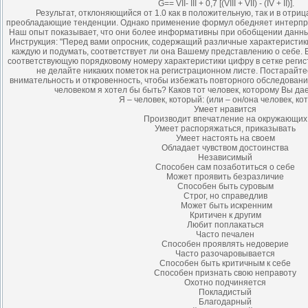
G== VII- III + 0,7 [(VIII + VII) - (IV + II)].
Результат, отклоняющийся от 1.0 как в положительную, так и в отри
преобладающие тенденции. Однако применение формул обедняет интерпр
Наш опыт показывает, что они более информативны при обобщении данны
Инструкция: "Перед вами опросник, содержащий различные характеристик
каждую и подумать, соответствует ли она Вашему представлению о себе. Е
соответствующую порядковому номеру характеристики цифру в сетке регист
не делайте никаких пометок на регистрационном листе. Постарайт
внимательность и откровенность, чтобы избежать повторного обследования
человеком я хотел бы быть? Каков тот человек, которому Вы да
Я – человек, который: (или – он/она человек, ко
Умеет нравится
Производит впечатление на окружающих
Умеет распоряжаться, приказывать
Умеет настоять на своем
Обладает чувством достоинства
Независимый
Способен сам позаботиться о себе
Может проявить безразличие
Способен быть суровым
Строг, но справедлив
Может быть искренним
Критичен к другим
Любит поплакаться
Часто печален
Способен проявлять недоверие
Часто разочаровывается
Способен быть критичным к себе
Способен признать свою неправоту
Охотно подчиняется
Покладистый
Благодарный