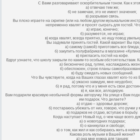
С Вами разговаривают оскорбительным тоном. Как к это
а) отвечаю тем же;
б) не замечаю, это не имеет значения;
в) разрываю связь.
Вы плохо играете на скрипке (или на любом другом музыкальном инст
непременно хвалят и просят сыграть для гостей. Чт
а) играю, конечно;
б) разумеется, не играю;
в) когда хвалят, всегда приятно, но ищу повод увильн
Вы задумали принять гостей. Какой вариант Вы пр
а) самому (самой) приготовить все блюда;
б) закупить полуфабрикаты в магазине «Кулин
в) пригласить гостей на кофе.
Вдруг узнаете, что школу закрыли по каким-то особым обстоятельствам. 
а) бесконечно рад, гуляю, наслаждаюсь жизн
б) обеспокоен, строю планы самообразован
в) буду ожидать новых сообщений.
Что Вы чувствуете, когда на Ваших глазах хвалят кого-то и
а) ужасно завидую, мне неудобно;
б) я рад, потому что и у меня есть свои достои
в) я, как все, аплодирую.
Вам подарили красивую необычной формы авторучку. На улице к Вам подх
им подарок. Что делаете?
а) отдаю – здоровье дороже;
б) постараюсь убежать от них, говорю, что ручки у 
в) подарков не отдаю, вступаю в борьбу.
Когда наступает Новый год, о чем чаще всего д
а) о новогодних подарках;
б) о каникулах и свободе;
в) о том, как жил и как собираюсь жить в новом 
Какова роль музыки в Вашей жизни?
а) она мне нужна для танцев;