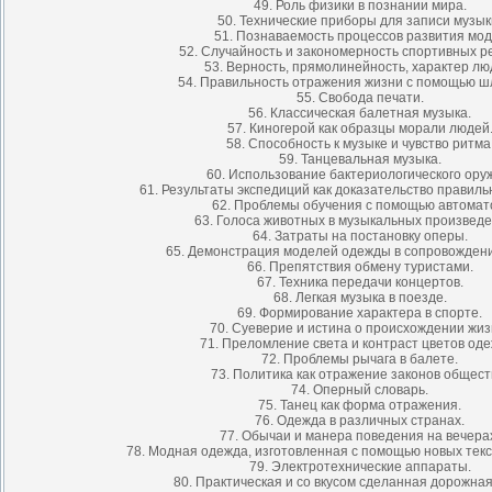
49. Роль физики в познании мира.
50. Технические приборы для записи музык
51. Познаваемость процессов развития мод
52. Случайность и закономерность спортивных р
53. Верность, прямолинейность, характер лю
54. Правильность отражения жизни с помощью ш
55. Свобода печати.
56. Классическая балетная музыка.
57. Киногерой как образцы морали людей
58. Способность к музыке и чувство ритма
59. Танцевальная музыка.
60. Использование бактериологического ору
61. Результаты экспедиций как доказательство правиль
62. Проблемы обучения с помощью автомат
63. Голоса животных в музыкальных произведе
64. Затраты на постановку оперы.
65. Демонстрация моделей одежды в сопровождени
66. Препятствия обмену туристами.
67. Техника передачи концертов.
68. Легкая музыка в поезде.
69. Формирование характера в спорте.
70. Суеверие и истина о происхождении жиз
71. Преломление света и контраст цветов од
72. Проблемы рычага в балете.
73. Политика как отражение законов общест
74. Оперный словарь.
75. Танец как форма отражения.
76. Одежда в различных странах.
77. Обычаи и манера поведения на вечера
78. Модная одежда, изготовленная с помощью новых тек
79. Электротехнические аппараты.
80. Практическая и со вкусом сделанная дорожна