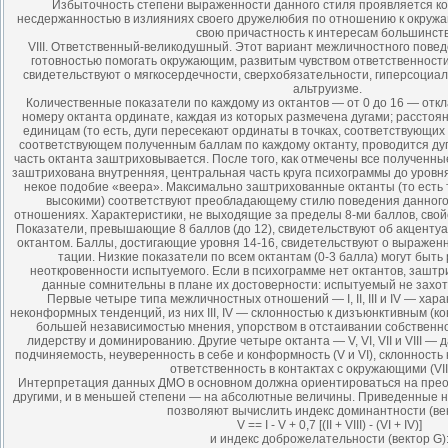
Избыточность степени выраженности данного стиля проявляется к
несдержанностью в излияниях своего дружелюбия по отношению к окруж
свою причастность к интересам большинств
VIII. Ответственный-великодушный. Этот вариант межличностного пов
готовностью помогать окружающим, развитым чувством ответственности
свидетельствуют о мягкосердечности, сверхобязательности, гиперсоциал
альтруизме.
Количественные показатели по каждому из октантов — от 0 до 16 — от
номеру октанта ординате, каждая из которых размечена дугами; расстоя
единицам (то есть, дуги пересекают ординаты в точках, соответствующих 4
соответствующем полученным баллам по каждому октанту, проводится дуг
часть октанта заштриховывается. После того, как отмечены все полученн
заштрихована внутренняя, центральная часть круга психограммы до уровня
не­кое подобие «веера». Максимально заштрихованные октанты (то есть 
высокими) соответствуют преобладающему стилю поведения данного
отношениях. Характеристики, не выходящие за пределы 8-ми баллов, сво
Показатели, превышающие 8 баллов (до 12), свидетельствуют об акценту
октантом. Баллы, достигающие уровня 14-16, свидетельствуют о выражен
тации. Низкие показатели по всем октантам (0-3 балла) могут быть
неоткровенности испытуемого. Если в психограмме нет октантов, заштр
данные сомнительны в плане их достоверности: испытуемый не захот
Первые четыре типа межличностных отношений — I, II, III и IV — ха
неконформных тенденций, из них III, IV — склонностью к дизъюнктивным (ко
большей независимостью мнения, упорством в отстаивании собственно
лидерству и доминированию. Другие четыре октанта — V, VI, VII и VIII —
подчиняемость, неуверенность в себе и конформность (V и VI), склонность 
ответственность в контактах с окружающими (VII и
Интерпретация данных ДМО в основном должна ориентироваться на прео
другими, и в меньшей степени — на абсолютные величины. Приведенные н
позволяют вычислить индекс доминантности (век
V == I - V + 0,7 [(II + VIII) - (VI + IV)]
и индекс доброжелательности (вектор G)