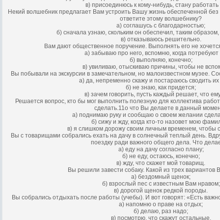
в) присоединюсь к кому-нибудь, стану работать 
Некий волшебник предлагает Вам устроить Вашу жизнь обеспеченной без
ответите этому волшебнику?
а) соглашусь с благодарностью;
б) сначала узнаю, скольким он обеспечил, таким образом
в) отказываюсь решительно.
Вам дают общественное поручение. Выполнять его не хочется
а) забываю про него, вспомню, когда потребуют 
б) выполняю, конечно;
в) увиливаю, отыскиваю причины, чтобы не вспо
Вы побывали на экскурсии в замечательном, но малоизвестном музее. Со
а) да, непременно скажу и постараюсь сводить их 
б) не знаю, как придется;
в) зачем говорить, пусть каждый решает, что ем
Решается вопрос, кто бы мог выполнить полезную для коллектива работу
сделать.11о что Вы делаете в данный моме
а) поднимаю руку и сообщаю о своем желании сдела
б) сижу и жду, когда кто-то назовет мою фами
в) я слишком дорожу своим личным временем, чтобы 
Вы с товарищами собрались ехать на дачу в солнечный теплый день. Вдр
поездку ради важного общего дела. Что дела
а) еду на дачу согласно плану;
б) не еду, остаюсь, конечно;
в) жду, что скажет мой товарищ.
Вы решили завести собаку. Какой из трех вариантов 
а) бездомный щенок;
б) взрослый пес с известным Вам нравом;
в) дорогой щенок редкой породы.
Вы собрались отдыхать после работы (учебы). И вот говорят: «Есть важн
а) напомню о праве на отдых;
б) делаю, раз надо;
в) посмотрю, что скажут остальные.