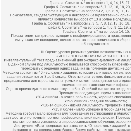
Графа а. Сосчитать * на вопросы 1, 4, 14, 15, 27, 
Графа б. Сосчитать * на вопросы 5, 7, 13, 16, 18, 20, 
Графа в. Сосчитать * на вопросы 2, 3, 6, 8, 9, 11, 12, 
Показателем, свидетельствующим о некоторой безнравственной ориент
является количество выборов от 13 и более в следующ
Графа а. Сосчитать * на вопросы 2, 3, 5, 7, 8, 12, 13, 16, 18, 
Графа б. Сосчитать * на вопросы 1, 4, 6, 9, 11, 19, 2
Графа в. Сосчитать * на вопросы 14, 15.
Показателем, свидетельствующим о несформированности нравственны
импульсивном поведении, является оставшееся количество выборов,
обнаруживается.
III. Оценка уровня развития учебно-познавательных 
«ИНТЕЛЛЕКТУАЛЬНАЯ ЛАБИЛЬНОСТЬ» ТЕ
Интеллектуальный тест предназначенный для экспресс-диагностики лаби
В данном случае под лабильностью понимается способность к переклю
переходить с решения одних задач на выполнение других, не до
Методика состоит из 40 несложных заданий, которые зачитываются экспе
задания отводится от 3 до 5 секунд. Ответы испытуемого фиксируются н
предназначена для взрослых испытуемых и может проводиться как индиви
возможно использование магнитофона.
Оценка производится по количеству ошибок. Ошибкой считается не сдел
Приводятся следующие нормы выполнени
•?0-4 ошибки - высокая лабильность, хорошая способнос
•?5-9 ошибок - средняя лабильность;
•?10-14 ошибок - низкая лабильность, трудности в п
•?15 и более - мало успешен в любой деятельн
Методика требует мало времени для проведения тестирования и обработк
дает достаточно точный прогноз профессиональной пригодности. Поэтому 
целью прогноза успешности в профессиональном обучении, освоении
Инструкция: «Вам предлагается выполнить 40 несложных заданий, о
фиксировать на специальном бланке. Время работы над каждым зада