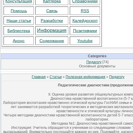
Консультация
Каптерка
Справочники
Помощь
Связь
RSS
Наши статьи
Разработки
Калейдоскоп
Информация
Библиотека
Позитивчики
Анонс
Содержание
Youtube
Categories
Педагогу
[74]
Основные документы
Главная
»
Статьи
»
Полезная информация
»
Педагогу
Педагогические диагностики (продолжени
II. Оценка уровня развития общекультурных ком
Диагностика нравственной воспитанности (5-7 к
Лаборатория воспитания нравственно-этической культуры ГосНИИ семьи и
лет занимается разработкой теоретических и методических материал
нравственности и этической культуры личнос
Четыре методики диагностики нравственной воспитанности детей 5-7 клас
лаборатории.
Методика №1: Диагностика нравственной само
Инструкция: Учитель обращается к ученикам со следующими словами: 
высказываний. Внимательно послушайте каждое из них. Подумайте, насколь