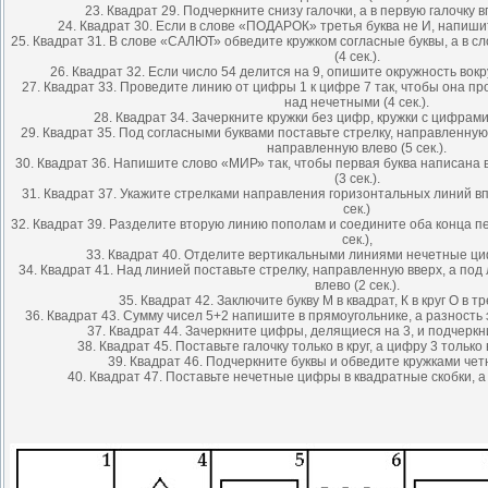
23. Квадрат 29. Подчеркните снизу галочки, а в первую галочку вп
24. Квадрат 30. Если в слове «ПОДАРОК» третья буква не И, напишите
25. Квадрат 31. В слове «САЛЮТ» обведите кружком согласные буквы, а в 
(4 сек.).
26. Квадрат 32. Если число 54 делится на 9, опишите окружность вокру
27. Квадрат 33. Проведите линию от цифры 1 к цифре 7 так, чтобы она 
над нечетными (4 сек.).
28. Квадрат 34. Зачеркните кружки без цифр, кружки с цифрами 
29. Квадрат 35. Под согласными буквами поставьте стрелку, направленную
направленную влево (5 сек.).
30. Квадрат 36. Напишите слово «МИР» так, чтобы первая буква написана в
(3 сек.).
31. Квадрат 37. Укажите стрелками направления горизонтальных линий вп
сек.)
32. Квадрат 39. Разделите вторую линию пополам и соедините оба конца пе
сек.),
33. Квадрат 40. Отделите вертикальными линиями нечетные цифр
34. Квадрат 41. Над линией поставьте стрелку, направленную вверх, а по
влево (2 сек.).
35. Квадрат 42. Заключите букву М в квадрат, К в круг О в тре
36. Квадрат 43. Сумму чисел 5+2 напишите в прямоугольнике, а разность э
37. Квадрат 44. Зачеркните цифры, делящиеся на 3, и подчеркни
38. Квадрат 45. Поставьте галочку только в круг, а цифру 3 только 
39. Квадрат 46. Подчеркните буквы и обведите кружками четн
40. Квадрат 47. Поставьте нечетные цифры в квадратные скобки, а ч