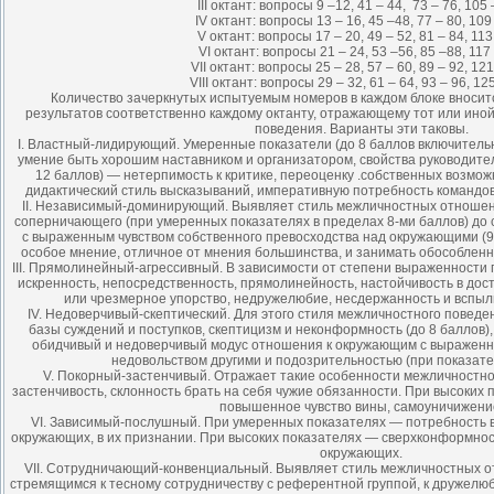
III октант: вопросы 9 –12, 41 – 44, 73 – 76, 105 
IV октант: вопросы 13 – 16, 45 –48, 77 – 80, 109 
V октант: вопросы 17 – 20, 49 – 52, 81 – 84, 113
VI октант: вопросы 21 – 24, 53 –56, 85 –88, 117
VII октант: вопросы 25 – 28, 57 – 60, 89 – 92, 121
VIII октант: вопросы 29 – 32, 61 – 64, 93 – 96, 12
Количество зачеркнутых испытуемым номеров в каждом блоке вноситс
результатов соответственно каждому октанту, отражающему тот или ино
поведения. Варианты эти таковы.
I. Властный-лидирующий. Умеренные показатели (до 8 баллов включительн
умение быть хорошим наставником и организатором, свойства руководител
12 баллов) — нетерпимость к критике, переоценку .собственных возмо
дидактический стиль высказываний, императивную потребность командов
II. Независимый-доминирующий. Выявляет стиль межличностных отношени
соперничающего (при умеренных показателях в пределах 8-ми баллов) до 
с выраженным чувством собственного превосходства над окружающими (9-
особое мнение, отличное от мнения большинства, и занимать обособленн
III. Прямолинейный-агрессивный. В зависимости от степени выраженности 
искренность, непосредственность, прямолинейность, настойчивость в до
или чрезмерное упорство, недружелюбие, несдержанность и вспыль
IV. Недоверчивый-скептический. Для этого стиля межличностного повед
базы суждений и поступков, скептицизм и неконформность (до 8 баллов)
обидчивый и недоверчивый модус отношения к окружающим с выраженно
недовольством другими и подозрительностью (при показате
V. Покорный-застенчивый. Отражает такие особенности межличностног
застенчивость, склонность брать на себя чужие обязанности. При высоких 
повышенное чувство вины, самоуничижени
VI. Зависимый-послушный. При умеренных показателях — потребность 
окружающих, в их признании. При высоких показателях — сверхконформнос
окружающих.
VII. Сотрудничающий-конвенциальный. Выявляет стиль межличностных о
стремящимся к тесному сотрудничеству с референтной группой, к дружел