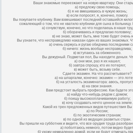
Ваши знакомые переезжают на новую квартиру. Они стар
а) предложу свою помощь;
б) я не вмешиваюсь в чужую жизнь;
в) если попросят, я, конечно, помогу.
Вы покупаете клубнику. Вам взвешивают последний оставшийся килог
сожалеющий о том, что не хватило клубники для сына в больницу. 
а) сочувствую, конечно, но что поделаешь в наше тр
б) оборачиваюсь и предлагаю половину;
в) не знаю, может быть, мне тоже будет очень 
Вы узнаете, что несправедливо наказан один из ваших знакомых. Ч
а) очень сержусь и ругаю обидчика последними с
б) ничего: жизнь вообще несправедлива;
в) вступаюсь за обиженного.
Вы дежурный. Подметая пол, Вы находите деньги. Ч
а) они мои, раз я их нашел;
б) завтра спрошу, кто их потерял;
в) может быть, возьму себе.
Сдаете экзамен. На что рассчитываете?
а) на шпаргалки, конечно: экзамен — это лоте
б) на усталость экзаменатора: авось, пропус
в) на свои знания.
Вам предстоит выбрать профессию. Как будете эт
а) найду что-нибудь рядом с домом;
б) поищу высокооплачиваемую работу;
в) хочу создавать нечто ценное на земле.
Какой из трех предложенных видов путешествия Вы
а) по России;
б) по экзотическим странам;
в) по одной из ведущих развитых стран.
Вы пришли на субботник и видите, что все орудия труда разобра
а) поболтаюсь немного, потом видно будет
б) ухожу немедленно домой, если не будут отмечать п