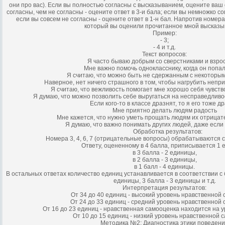
они про вас). Если вы полностью согласны с высказыванием, оцените ваш 
согласны, чем не согласны - оцените ответ в 3-и бала; если вы немножко со
если вы совсем не согласны - оцените ответ в 1-н бал. Напротив номера
который вы оценили прочитанное мной высказы
Пример:
- 3;
- 4 и т.д.
Текст вопросов:
Я часто бываю добрым со сверстниками и взр
Мне важно помочь однокласснику, когда он попал
Я считаю, что можно быть не сдержанным с некоторы
Наверное, нет ничего страшного в том, чтобы нагрубить непр
Я считаю, что вежливость помогает мне хорошо себя чувст
Я думаю, что можно позволить себе выругаться на несправедливо
Если кого-то в классе дразнят, то я его тоже д
Мне приятно делать людям радость
Мне кажется, что нужно уметь прощать людям их отрицат
Я думаю, что важно понимать других людей, даже если
Обработка результатов:
Номера 3, 4, 6, 7 (отрицательные вопросы) обрабатываются
Ответу, оцененному в 4 балла, приписывается 1 
в 3 балла - 2 единицы,
в 2 балла - 3 единицы,
в 1 балл - 4 единицы.
В остальных ответах количество единиц устанавливается в соответствии с 
единицы, 3 балла - 3 единицы и т.д.
Интерпретация результатов:
От 34 до 40 единиц - высокий уровень нравственной 
От 24 до 33 единиц - средний уровень нравственной 
От 16 до 23 единиц - нравственная самооценка находится на у
От 10 до 15 единиц - низкий уровень нравственной 
Методика №2: Диагностика этики поведен