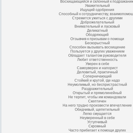
Восхищающийся и склонный к подражани
Уважительный
Ищущий одобрения
Способный к сотрудничеству, взаимопомо
Стремится ужиться с другими
Доброжелательный
Внимательный и ласковый
Деликатный
Ободряющий
Отзывчив к призывам о помощи
Бескорыстный
Способен вызывать восхищение
Пользуется у других уважением
Обладает талантом руководителя
Любит ответственность
Уверен в себе
Самоуверен и напорист
Деловитый, практичный
Соперничающий
Стойкий и крутой, где надо
Неумолимый, но беспристрастный
Раздражительный
Открытый и прямолинейный
Не терпит, чтобы им командовали
Скептичен
На него трудно произвести впечатление
Обидчивый, щепетильный
Легко смущается
Неуверенный в себе
Уступчивый
Скромный
Часто прибегает к помощи других