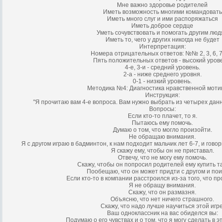
Мне важно здоровье родителей
Иметь возможность многими командовать
Иметь много слуг и ими распоряжаться
Иметь доброе сердце
Уметь сочувствовать и помогать другим лю
Иметь то, чего у других никогда не будет
Интерпретация:
Номера отрицательных ответов: №№ 2, 3, 6, 7,
Пять положительных ответов - высокий уров
4-е, 3-и - средний уровень.
2-а - ниже среднего уровня.
0-1 - низкий уровень.
Методика №4: Диагностика нравственной моти
Инструкция:
"Я прочитаю вам 4-е вопроса. Вам нужно выбрать из четырех данн
Вопросы:
Если кто-то плачет, то я.
Пытаюсь ему помочь.
Думаю о том, что могло произойти.
Не обращаю внимания.
Я с другом играю в бадминтон, к нам подходит мальчик лет 6-7, и говори
Я скажу ему, чтобы он не приставал.
Отвечу, что не могу ему помочь.
Скажу, чтобы он попросил родителей ему купить та
Пообещаю, что он может придти с другом и пои
Если кто-то в компании расстроился из-за того, что про
Я не обращу внимания.
Скажу, что он размазня.
Объясню, что нет ничего страшного.
Скажу, что надо лучше научиться этой игре
Ваш одноклассник на вас обиделся вы:
Подумаю о его чувствах и о том, что я могу сделать в э