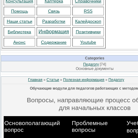
Консультация
Каптерка
Справочники
Помощь
Связь
RSS
Наши статьи
Разработки
Калейдоскоп
Информация
Библиотека
Позитивчики
Анонс
Содержание
Youtube
Categories
Педагогу
[74]
Основные документы
Главная
»
Статьи
»
Полезная информация
»
Педагогу
Обучающие модули для педагогов работающих с методом
Вопросы, направляющие процесс о
для начальных классов
Основополагающий
Проблемные
Уче
вопрос
вопросы
воп