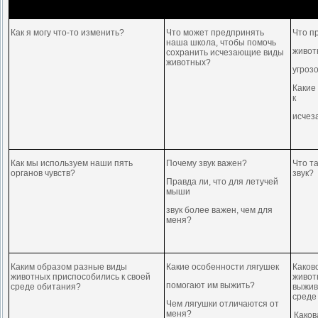
Как я могу что-то изменить?
Что может предпринять
Что пр
наша школа, чтобы помочь
живот
сохранить исчезающие виды
животных?
угроз
Какие
к
исче
Как мы используем наши пять
Почему звук важен?
Что т
органов чувств?
звук?
Правда ли, что для летучей
мыши
звук более важен, чем для
меня?
Каким образом разные виды
Какие особенности лягушек
Каков
животных приспособились к своей
живот
помогают им выжить?
среде обитания?
выжив
среде
Чем лягушки отличаются от
меня?
Каков