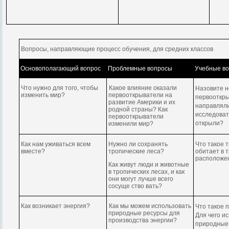
Вопросы, направляющие процесс обучения, для средних классов
Основополагающий вопрос
Проблемные вопросы
Учебные в
Что нужно для того, чтобы
Какое влияние оказали
Назовите 
изменить мир?
первооткрыватели на
первооткр
развитие Америки и их
направляли
родной страны? Как
исследоват
первооткрыватели
открыли?
изменили мир?
Как нам уживаться всем
Нужно ли сохранять
Что такое 
вместе?
тропические леса?
обитает в 
расположе
Как живут люди и животные
в тропических лесах, и как
они могут лучше всего
сосуще ство вать?
Как возникает энергия?
Как мы можем использовать
Что такое 
природные ресурсы для
Для чего и
производства энергии?
природные