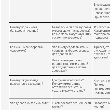
В
чем разн
возобновл
невозобно
Приведите
Почему вода имеет
Безопасны ли для здоровья
Из каких ч
большое значение?
окружающие нас водоемы?
Каков опти
Какие меры могут улучшить
фактора во
состояние водоемов"
поддержани
Как мне быть здоровым
Что я могу сделать, чтобы
Приведите
человеком?
уменьшить факторы риска
риска для 
для здоровья?
относят к 
здоровья?
Как взаимодействуют
органы тела между собой
для поддержания моего
здоровья?
Почему люди всегда
Где лучше всего жить?
Кто такие 
находятся в движении?
Почему иммигранты
Почему
оставляют все, чтобы
Почему Ам
уехать в чужую страну?
большим п
Что делает живое «живым*?
В
чем состоят особенности
Назовите о
клетки?
клетки?