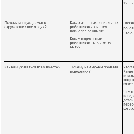
жизни
Почему мы нуждаемся в
Какие из наших социальных
Назов
окружающих нас людях?
работников являются
работ
наиболее важными?
Что о
Каким социальным
работником ты бы хотел
быть?
Как нам уживаться всем вместе?
Почему нам нужны правила
Что т
поведения?
Какие
помог
спорт
класс
Чем о
повед
детей
перес
котор