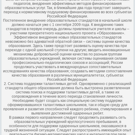
педагогов, внедрения эффективных методов финансирования
образовательных услуг. Так, в ближайшие два года предстоит завершить
переход к нормативному подушевому финансированию во всех субъектах
Российской Федерации.
Постепенное внедрение образовательных стандартов в начальной школе
должно начаться уже с 1 сентября 2009 года. К внедрению таких
стандартов в первую очередь должны привлекаться учителя и школы –
участники приоритетного национального проекта «Образование».
Эффективное внедрение новых образовательных стандартов
невозможно без адекватной обратной связи – системы оценки качества
образования. Здесь также предстоит развивать оценку качества при
переходе с одной школьной ступени на другую; вводить инновационные
механизмы добровольной оценки качества по разным группам
образовательных учреждений, включая системы оценивания силами
профессионально-педагогических союзов и ассоциаций; России
продолжать участвовать в международных сопоставительных
исследованиях качества образования; создавать методики сопоставления
качества образования в различных муниципалитетах, субъектах
Российской Федерации.
2. Система поддержки талантливых детей. Одновременно с реализацией
стандарта общего образования должна быть выстроена разветвленная
система поиска и поддержки талантливых детей, а также их
сопровождения в течение всего периода становления личности.
Необходимо будет создать как специальную систему поддержи
сформировавшихся талантливых школьников, так и общую среду для
проявления и развития способностей каждого ребенка, стимулирования и
выявления достижений одаренных ребят.
В рамках первого направления следует продолжить развивать сеть
образовательных учреждений круглосуточного пребывания, в
особенности для поддержки одаренных школьников, оказавшихся в
трудной жизненной ситуации. Следует распространять имеющийся опыт
деятельности физико-математических школ и интернатов при ряде