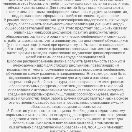
университетов России, учет ребят, проявивших свои таланты в различных
областях деятельности. Для таких детей будут организованы слеты,
летние и зимние школы, конференции, семинары и другие мероприятия,
поддерживающие сформировавшийся потенциал одаренности.
В рамках второго направления целесообразно поддерживать творческую
среду, обеспечивать возможность самореализации учащимся каждой
общеобразовательной школы. Для этого предстоит расширить систему
олимпиад и конкурсов школьников, практику дополнительного
образования, различного рода ученических конференций и семинаров,
отработать механизмы учета индивидуальных достижений обучающихся
(ученические портфолио) при приеме в вузы. Указанные направления
работы найдут отражение в финансово-экономических механизмах, в том
числе в рамках методик нормативного подушевого финансирования и
новой системы оплаты труда преподавателей.
Широкое распространение должна получить деятельность заочных и
очно-заочных школ для старших школьников, позволяющих им
независимо от места проживания осваивать программы профильного
обучения по самым различным направлениям. Это также должно быть
подкреплено созданием стимулов для издания и распространения
современной учебной литературы, распространением электронных
образовательных ресурсов, развитием дистанционных технологий
образования с использованием различных сервисов сети Интернет,
созданием цифровых хранилищ лучших российских музеев, научных
архивов и библиотек. Такая работа должна осуществляться как на основе
отечественных разработок, так и посредством локализации лучших
образовательных ресурсов со всего мира.
3. Развитие учительского потенциала. Необходимо внедрить систему
моральных и материальных стимулов для сохранения в школах лучших
педагогов и постоянного повышения их квалификации, а также для
пополнения школ новым поколением учителей, в том числе не
обязательно с педагогическим образованием, любящих и умеющих
работать с детьми.