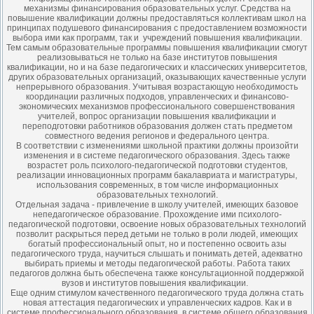
механизмы финансирования образовательных услуг. Средства на
повышение квалификации должны предоставляться коллективам школ на
принципах подушевого финансирования с предоставлением возможности
выбора ими как программ, так и учреждений повышения квалификации.
Тем самым образовательные программы повышения квалификации смогут
реализовываться не только на базе институтов повышения
квалификации, но и на базе педагогических и классических университетов,
других образовательных организаций, оказывающих качественные услуги
непрерывного образования. Учитывая возрастающую необходимость
координации различных подходов, управленческих и финансово-
экономических механизмов профессионального совершенствования
учителей, вопрос организации повышения квалификации и
переподготовки работников образования должен стать предметом
совместного ведения регионов и федерального центра.
В соответствии с изменениями школьной практики должны произойти
изменения и в системе педагогического образования. Здесь также
возрастет роль психолого-педагогической подготовки студентов,
реализации инновационных программ бакалавриата и магистратуры,
использования современных, в том числе информационных
образовательных технологий.
Отдельная задача - привлечение в школу учителей, имеющих базовое
непедагогическое образование. Прохождение ими психолого-
педагогической подготовки, освоение новых образовательных технологий
позволит раскрыться перед детьми не только в роли людей, имеющих
богатый профессиональный опыт, но и постепенно освоить азы
педагогического труда, научиться слышать и понимать детей, адекватно
выбирать приемы и методы педагогической работы. Работа таких
педагогов должна быть обеспечена также консультационной поддержкой
вузов и институтов повышения квалификации.
Еще одним стимулом качественного педагогического труда должна стать
новая аттестация педагогических и управленческих кадров. Как и в
системе профессионального образования, в системе общего образования