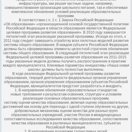
инфраструктуры, как решая частные задачи, например,
совершенствования организации школьного питания, так и обеспечивая
комплексное обновление условий реализации образовательных
программ.
В соответствии с п. 2 с. 1 Закона Российской Федерации
«Об образовании» «организационной основой государственной политики
Российской Федерации в области образования является Федеральная
целевая программа развития образования». В 2010 году завершается
пятилетний этап реализации указанной программы. Исходя из этого, к
2011 году следует завершить отработку всех пилотных моделей развития
системы общего образования. В каждом субъекте Российской Федерации
должны быть сформированы элементы целостной стратегии обновления
системы общего образования. В следующий пятилетний этап реализации
Федеральной целевой программы развития образования на 2011-2015
годы указанные модели должны получить распространение в практике
каждого муниципалитета. Ключевые параметры инициативы «Наша новая
школа» должны быть полностью выполнены.
В ходе реализации Федеральной целевой программы развития
образования, текущей деятельности федеральных органов управления
образованием, органов управления образованием субъектов Российской
Федерации, муниципалитетов предстоит разработать и внедрить:
1. В направлении обновления образовательных стандартов:
новые требования к результатам освоения, структуре и условиям
реализации основных образовательных программ;
систему оценки качества образования, включая оценку образовательных
достижений как основу для перехода с одной ступени обучения на другую,
добровольные механизмы оценки качества для разных групп
образовательных учреждений, участие России в международных
сопоставительных исследованиях качества образования, сопоставление
качества образования в различных муниципалитетах, субъектах
Российской Федерации.
2. В направлении поддержки талантливых детей: