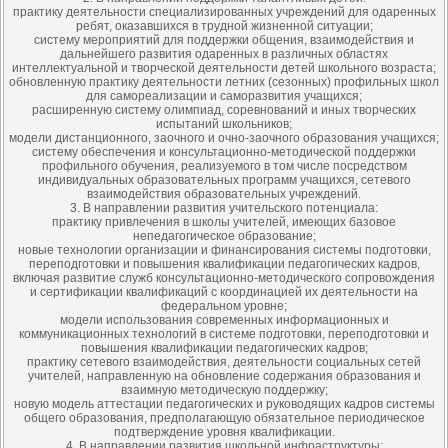
практику деятельности специализированных учреждений для одаренных
ребят, оказавшихся в трудной жизненной ситуации;
систему мероприятий для поддержки общения, взаимодействия и
дальнейшего развития одаренных в различных областях
интеллектуальной и творческой деятельности детей школьного возраста;
обновленную практику деятельности летних (сезонных) профильных школ
для самореализации и саморазвития учащихся;
расширенную систему олимпиад, соревнований и иных творческих
испытаний школьников;
модели дистанционного, заочного и очно-заочного образования учащихся;
систему обеспечения и консультационно-методической поддержки
профильного обучения, реализуемого в том числе посредством
индивидуальных образовательных программ учащихся, сетевого
взаимодействия образовательных учреждений.
3. В направлении развития учительского потенциала:
практику привлечения в школы учителей, имеющих базовое
непедагогическое образование;
новые технологии организации и финансирования системы подготовки,
переподготовки и повышения квалификации педагогических кадров,
включая развитие служб консультационно-методического сопровождения
и сертификации квалификаций с координацией их деятельности на
федеральном уровне;
модели использования современных информационных и
коммуникационных технологий в системе подготовки, переподготовки и
повышения квалификации педагогических кадров;
практику сетевого взаимодействия, деятельности социальных сетей
учителей, направленную на обновление содержания образования и
взаимную методическую поддержку;
новую модель аттестации педагогических и руководящих кадров системы
общего образования, предполагающую обязательное периодическое
подтверждение уровня квалификации.
4. В направлении развития школьной инфраструктуры: