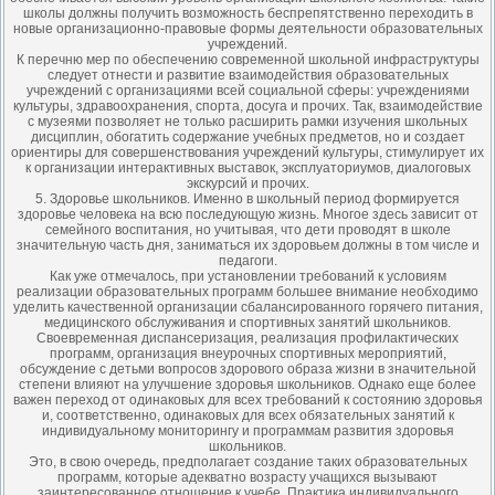
школы должны получить возможность беспрепятственно переходить в
новые организационно-правовые формы деятельности образовательных
учреждений.
К перечню мер по обеспечению современной школьной инфраструктуры
следует отнести и развитие взаимодействия образовательных
учреждений с организациями всей социальной сферы: учреждениями
культуры, здравоохранения, спорта, досуга и прочих. Так, взаимодействие
с музеями позволяет не только расширить рамки изучения школьных
дисциплин, обогатить содержание учебных предметов, но и создает
ориентиры для совершенствования учреждений культуры, стимулирует их
к организации интерактивных выставок, эксплуаториумов, диалоговых
экскурсий и прочих.
5. Здоровье школьников. Именно в школьный период формируется
здоровье человека на всю последующую жизнь. Многое здесь зависит от
семейного воспитания, но учитывая, что дети проводят в школе
значительную часть дня, заниматься их здоровьем должны в том числе и
педагоги.
Как уже отмечалось, при установлении требований к условиям
реализации образовательных программ большее внимание необходимо
уделить качественной организации сбалансированного горячего питания,
медицинского обслуживания и спортивных занятий школьников.
Своевременная диспансеризация, реализация профилактических
программ, организация внеурочных спортивных мероприятий,
обсуждение с детьми вопросов здорового образа жизни в значительной
степени влияют на улучшение здоровья школьников. Однако еще более
важен переход от одинаковых для всех требований к состоянию здоровья
и, соответственно, одинаковых для всех обязательных занятий к
индивидуальному мониторингу и программам развития здоровья
школьников.
Это, в свою очередь, предполагает создание таких образовательных
программ, которые адекватно возрасту учащихся вызывают
заинтересованное отношение к учебе. Практика индивидуального