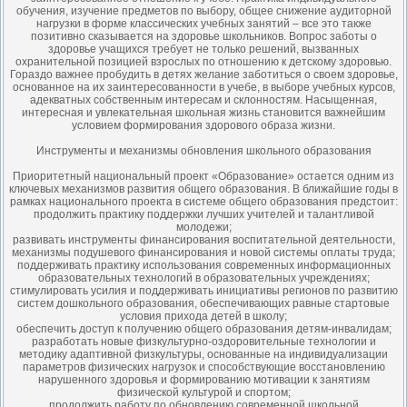
обучения, изучение предметов по выбору, общее снижение аудиторной
нагрузки в форме классических учебных занятий – все это также
позитивно сказывается на здоровье школьников. Вопрос заботы о
здоровье учащихся требует не только решений, вызванных
охранительной позицией взрослых по отношению к детскому здоровью.
Гораздо важнее пробудить в детях желание заботиться о своем здоровье,
основанное на их заинтересованности в учебе, в выборе учебных курсов,
адекватных собственным интересам и склонностям. Насыщенная,
интересная и увлекательная школьная жизнь становится важнейшим
условием формирования здорового образа жизни.
Инструменты и механизмы обновления школьного образования
Приоритетный национальный проект «Образование» остается одним из
ключевых механизмов развития общего образования. В ближайшие годы в
рамках национального проекта в системе общего образования предстоит:
продолжить практику поддержки лучших учителей и талантливой
молодежи;
развивать инструменты финансирования воспитательной деятельности,
механизмы подушевого финансирования и новой системы оплаты труда;
поддерживать практику использования современных информационных
образовательных технологий в образовательных учреждениях;
стимулировать усилия и поддерживать инициативы регионов по развитию
систем дошкольного образования, обеспечивающих равные стартовые
условия прихода детей в школу;
обеспечить доступ к получению общего образования детям-инвалидам;
разработать новые физкультурно-оздоровительные технологии и
методику адаптивной физкультуры, основанные на индивидуализации
параметров физических нагрузок и способствующие восстановлению
нарушенного здоровья и формированию мотивации к занятиям
физической культурой и спортом;
продолжить работу по обновлению современной школьной