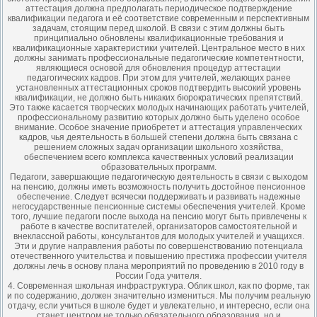
аттестация должна предполагать периодическое подтверждение
квалификации педагога и её соответствие современным и перспективным
задачам, стоящим перед школой. В связи с этим должны быть
принципиально обновлены квалификационные требования и
квалификационные характеристики учителей. Центральное место в них
должны занимать профессиональные педагогические компетентности,
являющиеся основой для обновления процедур аттестации
педагогических кадров. При этом для учителей, желающих ранее
установленных аттестационных сроков подтвердить высокий уровень
квалификации, не должно быть никаких бюрократических препятствий.
Это также касается творческих молодых начинающих работать учителей,
профессиональному развитию которых должно быть уделено особое
внимание. Особое значение приобретет и аттестация управленческих
кадров, чья деятельность в большей степени должна быть связана с
решением сложных задач организации школьного хозяйства,
обеспечением всего комплекса качественных условий реализации
образовательных программ.
Педагоги, завершающие педагогическую деятельность в связи с выходом
на пенсию, должны иметь возможность получить достойное пенсионное
обеспечение. Следует всячески поддерживать и развивать надежные
негосударственные пенсионные системы обеспечения учителей. Кроме
того, лучшие педагоги после выхода на пенсию могут быть привлечены к
работе в качестве воспитателей, организаторов самостоятельной и
внеклассной работы, консультантов для молодых учителей и учащихся.
Эти и другие направления работы по совершенствованию потенциала
отечественного учительства и повышению престижа профессии учителя
должны лечь в основу плана мероприятий по проведению в 2010 году в
России Года учителя.
4. Современная школьная инфраструктура. Облик школ, как по форме, так
и по содержанию, должен значительно измениться. Мы получим реальную
отдачу, если учиться в школе будет и увлекательно, и интересно, если она
станет центром не только обязательного образования, но и