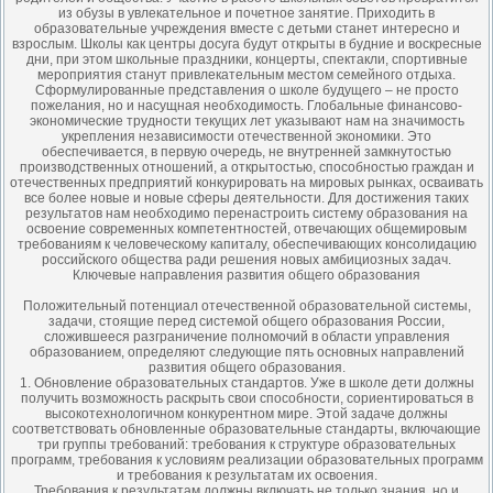
из обузы в увлекательное и почетное занятие. Приходить в
образовательные учреждения вместе с детьми станет интересно и
взрослым. Школы как центры досуга будут открыты в будние и воскресные
дни, при этом школьные праздники, концерты, спектакли, спортивные
мероприятия станут привлекательным местом семейного отдыха.
Сформулированные представления о школе будущего – не просто
пожелания, но и насущная необходимость. Глобальные финансово-
экономические трудности текущих лет указывают нам на значимость
укрепления независимости отечественной экономики. Это
обеспечивается, в первую очередь, не внутренней замкнутостью
производственных отношений, а открытостью, способностью граждан и
отечественных предприятий конкурировать на мировых рынках, осваивать
все более новые и новые сферы деятельности. Для достижения таких
результатов нам необходимо перенастроить систему образования на
освоение современных компетентностей, отвечающих общемировым
требованиям к человеческому капиталу, обеспечивающих консолидацию
российского общества ради решения новых амбициозных задач.
Ключевые направления развития общего образования
Положительный потенциал отечественной образовательной системы,
задачи, стоящие перед системой общего образования России,
сложившееся разграничение полномочий в области управления
образованием, определяют следующие пять основных направлений
развития общего образования.
1. Обновление образовательных стандартов. Уже в школе дети должны
получить возможность раскрыть свои способности, сориентироваться в
высокотехнологичном конкурентном мире. Этой задаче должны
соответствовать обновленные образовательные стандарты, включающие
три группы требований: требования к структуре образовательных
программ, требования к условиям реализации образовательных программ
и требования к результатам их освоения.
Требования к результатам должны включать не только знания, но и