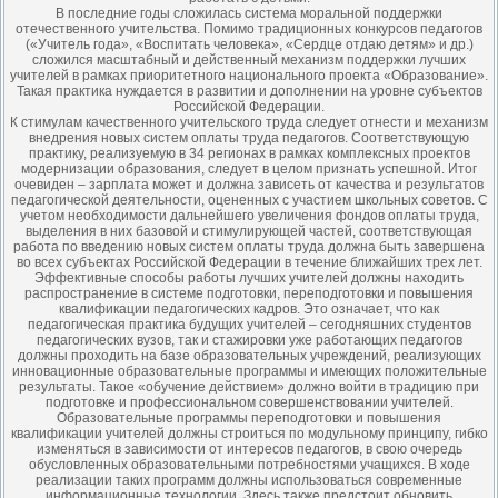
В последние годы сложилась система моральной поддержки
отечественного учительства. Помимо традиционных конкурсов педагогов
(«Учитель года», «Воспитать человека», «Сердце отдаю детям» и др.)
сложился масштабный и действенный механизм поддержки лучших
учителей в рамках приоритетного национального проекта «Образование».
Такая практика нуждается в развитии и дополнении на уровне субъектов
Российской Федерации.
К стимулам качественного учительского труда следует отнести и механизм
внедрения новых систем оплаты труда педагогов. Соответствующую
практику, реализуемую в 34 регионах в рамках комплексных проектов
модернизации образования, следует в целом признать успешной. Итог
очевиден – зарплата может и должна зависеть от качества и результатов
педагогической деятельности, оцененных с участием школьных советов. С
учетом необходимости дальнейшего увеличения фондов оплаты труда,
выделения в них базовой и стимулирующей частей, соответствующая
работа по введению новых систем оплаты труда должна быть завершена
во всех субъектах Российской Федерации в течение ближайших трех лет.
Эффективные способы работы лучших учителей должны находить
распространение в системе подготовки, переподготовки и повышения
квалификации педагогических кадров. Это означает, что как
педагогическая практика будущих учителей – сегодняшних студентов
педагогических вузов, так и стажировки уже работающих педагогов
должны проходить на базе образовательных учреждений, реализующих
инновационные образовательные программы и имеющих положительные
результаты. Такое «обучение действием» должно войти в традицию при
подготовке и профессиональном совершенствовании учителей.
Образовательные программы переподготовки и повышения
квалификации учителей должны строиться по модульному принципу, гибко
изменяться в зависимости от интересов педагогов, в свою очередь
обусловленных образовательными потребностями учащихся. В ходе
реализации таких программ должны использоваться современные
информационные технологии. Здесь также предстоит обновить