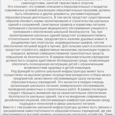
самоподготовки, занятий творчеством и спортом.
Это означает, что помимо описания в образовательных стандартах
современных условий реализации образовательных программ, должны
быть обновлены и другие документы, регламентирующие
образовательную деятельность. В том числе предстоит существенным
образом обновить нормы проектирования и строительства школьных
зданий и сооружений, санитарные правила и нормативы питания,
требования к организации медицинского обслуживания учащихся и
требования к обеспечению школьной безопасности. Так, при
проектировании школьных зданий предстоит усовершенствовать
отопительные системы, предусмотреть наличие душевых комнат в
раздевалках при спортзалах, индивидуальных шкафов, систем
обеспечения питьевой водой и прочее. Для сельских школ в особенности
предстоит отработать эффективные механизмы организации подвоза
учащихся, включая совершенствование транспортных средств,
повышение их безопасности. В каждом образовательном учреждении
должна быть создана адаптивная безбарьерная среда, позволяющая
обеспечить полноценную интеграцию детей с ограниченными
возможностями здоровья и детей-инвалидов.
Ряд функций по работе школьной инфраструктуры может быть
осуществлен на высоком уровне посредством конкурсного отбора малых
предприятий, качественно обслуживающих сразу несколько
образовательных учреждений. Это касается в первую очередь
организации школьного питания, коммунального обслуживания,
проведения ремонтных и строительных работ. В рамках последних
следует обращать внимание как на неукоснительное обеспечение
безопасности школьных зданий, так и на внедрение современных
дизайнерских решений, обеспечивающих комфортную школьную среду,
подходов и технологий в сферу школьного питания.
Вместе с тем развитие школьной инфраструктуры должно быть связано с
расширением самостоятельности образовательных учреждений, где уже
обеспечивается высокий уровень организации школьного хозяйства. Такие