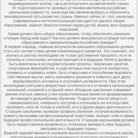
индивидуального успеха, так и долгосрочного развития всей страны.
От подготовленности, целевых установок миллионов российских
школьников зависит то, насколько мы сможем выбрать и обеспечить
инновационный путь развития страны. Именно сейчас от того, насколько
современным и интеллектуальным нам удастся сделать общее
образование, зависит благосостояние наших детей, внуков, всех будущих
поколений.
Каким должно быть общее образование, чтобы обеспечить решение
стоящих перед ним задач? Как оно должно вписываться в общую систему
образования и самореализации российских граждан?
В первую очередь, главным результатом школьного образования должно
стать его соответствие целям опережающего развития. Это означает, что
изучать в школах необходимо не только достижения прошлого, но и те
способы и технологии, которые пригодятся в будущем. Ребята должны
быть вовлечены в исследовательские проекты, творческие занятия,
спортивные мероприятия, в ходе которых они научатся изобретать,
понимать и осваивать новое, быть открытыми и способными выражать
собственные мысли, уметь принимать решения и помогать друг другу,
формулировать интересы и осознавать возможности. При этом
необходимо учитывать возрастные особенности и отличия в организации
начальной, основной и старшей школ. Младшие школьники осваивают
умение учиться, именно у них первостепенным является формирование
мотивации к дальнейшему обучению. Подростки учатся общаться,
самовыражаться, совершать поступки и осознавать их последствия,
пробовать себя не только в учебной, но и в других видах деятельности.
Старшие школьники, выбирая профиль обучения, получив возможность
освоить программы профессиональной подготовки, находят себя в сфере
будущей профессиональной деятельности. Старшим школьникам должна
быть предоставлена возможность осознанно выбирать свое будущее,
связывая его с будущим страны.
Важной задачей является усиление воспитательного потенциала школы,
обеспечение индивидуализированного психолого-педагогического