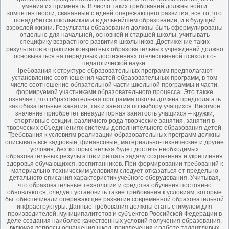
умения их применять. В число таких требований должны войти
компетентности, связанные с идеей опережающего развития, все то, что
понадобится школьникам и в дальнейшем образовании, и в будущей
взрослой жизни. Результаты образования должны быть сформулированы
отдельно для начальной, основной и старшей школы, учитывать
специфику возрастного развития школьников. Достижение таких
результатов в практике конкретных образовательных учреждений должно
основываться на передовых достижениях отечественной психолого-
педагогической науки.
Требования к структуре образовательных программ предполагают
установление соотношения частей образовательных программ, в том
числе соотношение обязательной части школьной программы и части,
формируемой участниками образовательного процесса. Это также
означает, что образовательная программа школы должна предполагать
как обязательные занятия, так и занятия по выбору учащихся. Весомое
значение приобретет внеаудиторная занятость учащихся – кружки,
спортивные секции, различного рода творческие занятия, занятия в
творческих объединениях системы дополнительного образования детей.
Требования к условиям реализации образовательных программ должны
описывать все кадровые, финансовые, материально-технические и другие
условия, без которых нельзя будет достичь необходимых
образовательных результатов и решать задачу сохранения и укрепления
здоровья обучающихся, воспитанников. При формировании требований к
материально-техническим условиям следует отказаться от предельно
детального описания характеристик учебного оборудования. Учитывая,
что образовательные технологии и средства обучения постоянно
обновляются, следует установить такие требования к условиям, которые
бы обеспечивали опережающее развитие современной образовательной
инфраструктуры. Данные требования должны стать стимулом для
производителей, муниципалитетов и субъектов Российской Федерации в
деле создания наиболее качественных условий получения образования,
включая вопросы оснащения школ, привлечения к работе талантливых