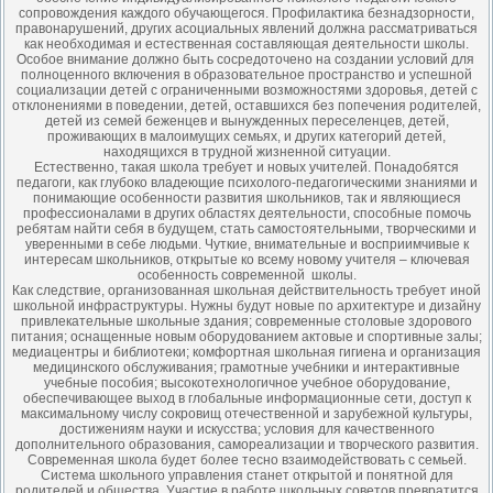
сопровождения каждого обучающегося. Профилактика безнадзорности,
правонарушений, других асоциальных явлений должна рассматриваться
как необходимая и естественная составляющая деятельности школы.
Особое внимание должно быть сосредоточено на создании условий для
полноценного включения в образовательное пространство и успешной
социализации детей с ограниченными возможностями здоровья, детей с
отклонениями в поведении, детей, оставшихся без попечения родителей,
детей из семей беженцев и вынужденных переселенцев, детей,
проживающих в малоимущих семьях, и других категорий детей,
находящихся в трудной жизненной ситуации.
Естественно, такая школа требует и новых учителей. Понадобятся
педагоги, как глубоко владеющие психолого-педагогическими знаниями и
понимающие особенности развития школьников, так и являющиеся
профессионалами в других областях деятельности, способные помочь
ребятам найти себя в будущем, стать самостоятельными, творческими и
уверенными в себе людьми. Чуткие, внимательные и восприимчивые к
интересам школьников, открытые ко всему новому учителя – ключевая
особенность современной школы.
Как следствие, организованная школьная действительность требует иной
школьной инфраструктуры. Нужны будут новые по архитектуре и дизайну
привлекательные школьные здания; современные столовые здорового
питания; оснащенные новым оборудованием актовые и спортивные залы;
медиацентры и библиотеки; комфортная школьная гигиена и организация
медицинского обслуживания; грамотные учебники и интерактивные
учебные пособия; высокотехнологичное учебное оборудование,
обеспечивающее выход в глобальные информационные сети, доступ к
максимальному числу сокровищ отечественной и зарубежной культуры,
достижениям науки и искусства; условия для качественного
дополнительного образования, самореализации и творческого развития.
Современная школа будет более тесно взаимодействовать с семьей.
Система школьного управления станет открытой и понятной для
родителей и общества. Участие в работе школьных советов превратится