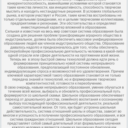
конкурентоспособность, важнейшими условиями которой становятся
такие качества личности, как инициативность, способность творчески
мыслить и находить нестандартные решения. В условиях глобального
рынка, в котором участвует и Россия, такие качества востребованы не
только отдельными гражданами, но и целыми творческими коллективами,
предприятиями и регионами. Эти обстоятельства и определяют
инвестиционный характер вложений в образование.
Сильная и известная на весь мир советская система образования была
создана для решения проблем трансформации аграрного общества в
индустриальное, должна была обеспечить массовое унифицированное
образование людей как членов индустриального общества. Образование
давалось надолго и предназначалось для того, чтобы обеспечить
бесперебойную профессиональную деятельность человека в какой-либо
одной отрасли или сфере деятельности на протяжении всей жизни.
Теперь же в эпоху быстрой смены технологий должна идти речь о
формировании принципиально новой системы непрерывного
образования, предполагающей постоянное обновление,
индивидуализацию спроса и возможностей его удовлетворения. Причем
ключевой характеристикой такого образования становится не только
передача знаний и технологий, но и формирование творческих
компетентностей, готовности к переобучению.
В свою очередь, навыки непрерывного образования, умение обучаться в
течение всей жизни, выбирать и обновлять профессиональный путь
формируются со школьной скамьи. Школьное образование обеспечивает
переход от дошкольного детства, семейного воспитания к осознанному
выбору последующей профессиональной деятельности, реальной
самостоятельной жизни. От того, как будет устроена школьная
действительность, система отношений школы и общества, зависит во
многом и успешность в получении профессионального образования, и вся
система гражданских отношений. Школьное образование сегодня
представляет собой самый длительный этап формального обучения
каждого человека и является одним из решающих факторов как