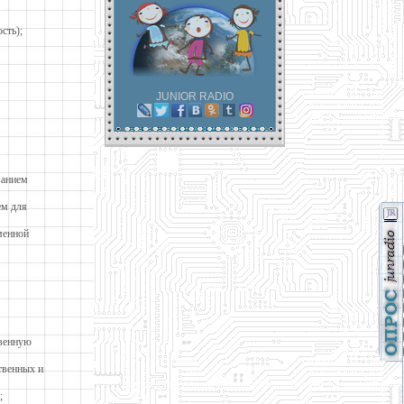
сть);
JUNIOR RADIO
ванием
ем для
менной
твенную
твенных и
;