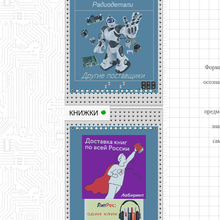
Форми
осозна
предм
КНИЖКИ
зна
са