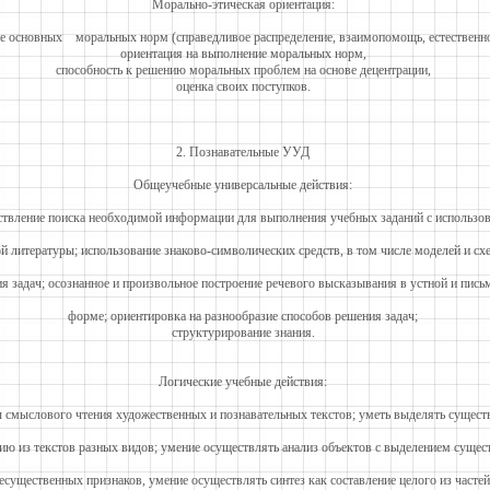
Морально-этическая ориентация:
е основных моральных норм (справедливое распределение, взаимопомощь, естественно
ориентация на выполнение моральных норм,
способность к решению моральных проблем на основе децентрации,
оценка своих поступков.
2. Познавательные УУД
Общеучебные универсальные действия:
твление поиска необходимой информации для выполнения учебных заданий с использо
й литературы; использование знаково-символических средств, в том числе моделей и сх
я задач; осознанное и произвольное построение речевого высказывания в устной и пись
форме; ориентировка на разнообразие способов решения задач;
структурирование знания.
Логические учебные действия:
 смыслового чтения художественных и познавательных текстов; уметь выделять сущес
ю из текстов разных видов; умение осуществлять анализ объектов с выделением сущес
есущественных признаков, умение осуществлять синтез как составление целого из частей