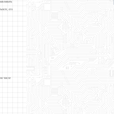
навливать
ъекте, его
ом числе