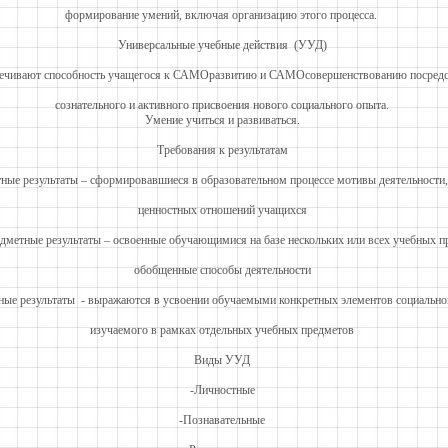
формирование умений, включая организацию этого процесса.
Универсальные учебные действия (УУД)
печивают способность учащегося к САМОразвитию и САМОсовершенствованию посред
сознательного и активного присвоения нового социального опыта.
Умение учиться и развиваться.
Требования к результатам
ные результаты – сформировавшиеся в образовательном процессе мотивы деятельности,
ценностных отношений учащихся
дметные результаты – освоенные обучающимися на базе нескольких или всех учебных п
обобщенные способы деятельности
ные результаты - выражаются в усвоении обучаемыми конкретных элементов социально
изучаемого в рамках отдельных учебных предметов
Виды УУД
-Личностные
-Познавательные