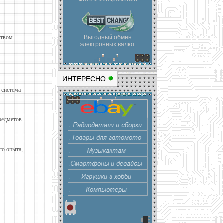
ством
Выгодный обмен
электронных валют
ИНТЕРЕСНО
 система
редметов
го опыта,