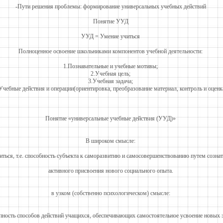
-Пути решения проблемы: формирование универсальных учебных действий
Понятие УУД
УУД = Умение учиться
Полноценное освоение школьниками компонентов учебной деятельности:
1.Познавательные и учебные мотивы;
2.Учебная цель;
3.Учебная задача;
Учебные действия и операции(ориентировка, преобразование материал, контроль и оценк
Понятие «универсальные учебные действия (УУД)»
В широком смысле:
иться, т.е. способность субъекта к саморазвитию и самосовершенствованию путем сознат
активного присвоения нового социального опыта.
в узком (собственно психологическом) смысле:
пность способов действий учащихся, обеспечивающих самостоятельное усвоение новых 