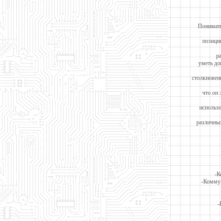
Понимать
позици
р
уметь до
столкновен
что он 
использо
различных
-К
-Коммун
-