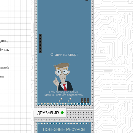
дине,
Я» как
Ставки на спорт
альной
ние
я).
Есть свободное время?
Можешь немного подработать.
ДРУЗЬЯ JR