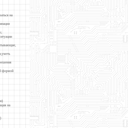
аться на
динации
ю;
ситуации
итывающие,
а;уметь
 решения
ой формой
и)
ация на
)