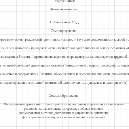
-Регулятивные
-Коммуникативные
1. Личностные УУД
Самоопределение:
рование основ гражданской идентичности личности (чувство сопричастности к своей Ро
ние своей этнической принадлежности и культурной идентичности на основе осознания «
гражданина России). Формирование картины мира культуры как порождения трудовой
етно-преобразующей деятельности человека (ознакомление с миром профессий, их соци
чимостью и содержанием). Развитие «Я-концепции» и самооценки личности (формирова
моиндентификации, адекватной позитивной самооценки, самоуважения и самоприняти
Смыслообразование:
Формирование ценностных ориентиров и смыслов учебной деятельности на основе:
развития познавательных интересов, учебных мотивов;
формирования мотивов достижения и социального признания.
формирования границ собственного знания и «незнания»