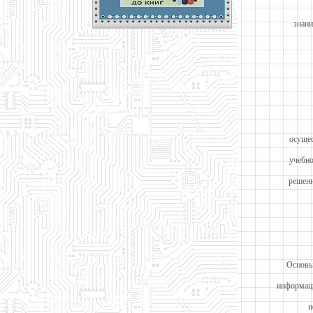
знани
осущес
учебно
решени
Основы
информаци
н