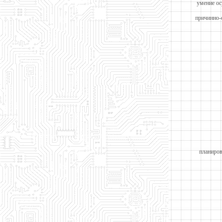
умение ос
причинно-
планиров