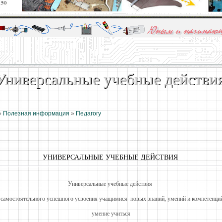
алы и опыт профессионалов - Basics of electricity, educational 
 для юных и начинающих радиолюбителей - Popular science educa
Универсальные учебные действи
»
Полезная информация
»
Педагогу
УНИВЕРСАЛЬНЫЕ УЧЕБНЫЕ ДЕЙСТВИЯ
Универсальные учебные действия
самостоятельного успешного усвоения учащимися новых знаний, умений и компетенци
умение учиться