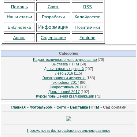
Помощь
Связь
RSS
Наши статьи
Разработки
Калейдоскоп
Информация
Библиотека
Позитивчики
Анонс
Содержание
Youtube
Categories
Радиотехническое конструирование
[70]
Выставка НТТМ
[60]
День открытых дверей
[207]
Лето 2016
[115]
Электроника и искусство
[168]
Технофест 2017
[86]
Экофестиваль 2017
[0]
День знаний 2017
[102]
Курсы повышения квалификации
[72]
Главная
»
Фотоальбом
»
фото
»
Выставка НТТМ
» Сад оригами
Просмотреть фотографию в реальном размере