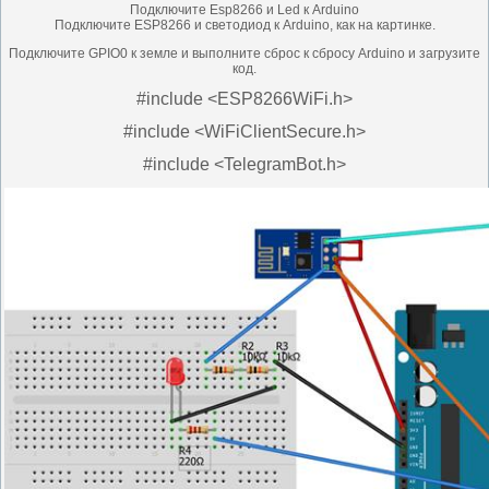
Подключите Esp8266 и Led к Arduino
Подключите ESP8266 и светодиод к Arduino, как на картинке.
Подключите GPIO0 к земле и выполните сброс к сбросу Arduino и загрузите
код.
#include <ESP8266WiFi.h>
#include <WiFiClientSecure.h>
#include <TelegramBot.h>