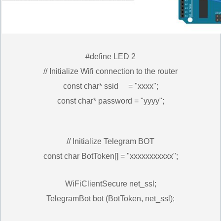
#define LED 2
// Initialize Wifi connection to the router
const char* ssid = "xxxx";
const char* password = "yyyy";
// Initialize Telegram BOT
const char BotToken[] = "xxxxxxxxxxx";
WiFiClientSecure net_ssl;
TelegramBot bot (BotToken, net_ssl);