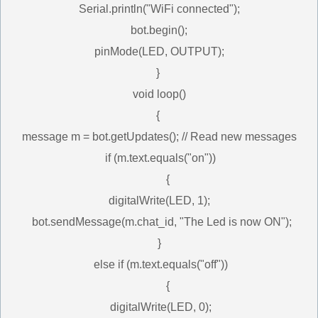
Serial.println("WiFi connected");
bot.begin();
pinMode(LED, OUTPUT);
}
void loop()
{
message m = bot.getUpdates(); // Read new messages
if (m.text.equals("on"))
{
digitalWrite(LED, 1);
bot.sendMessage(m.chat_id, "The Led is now ON");
}
else if (m.text.equals("off"))
{
digitalWrite(LED, 0);