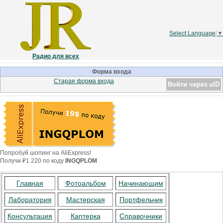
Select Language
▼
Радио для всех
Форма входа
Старая форма входа
Войти через uID
Попробуй шопинг на AliExpress!
Получи ₽1 220 по коду
INGQPLOM
Главная
Фотоальбом
Начинающим
Лаборатория
Мастерская
Портфельчик
Консультация
Каптерка
Справочники