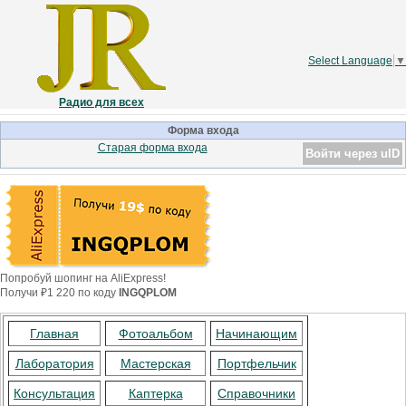
Select Language
▼
Радио для всех
Форма входа
Старая форма входа
Войти через uID
Попробуй шопинг на AliExpress!
Получи ₽1 220 по коду
INGQPLOM
Главная
Фотоальбом
Начинающим
Лаборатория
Мастерская
Портфельчик
Консультация
Каптерка
Справочники