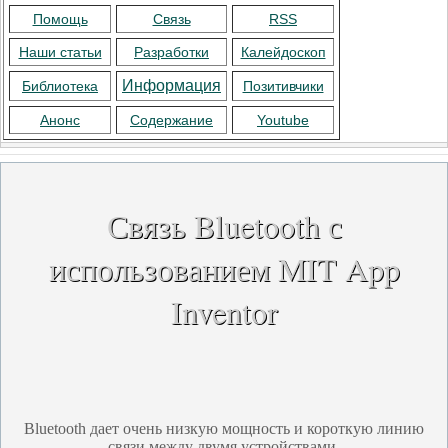
Помощь
Связь
RSS
Наши статьи
Разработки
Калейдоскоп
Информация
Библиотека
Позитивчики
Анонс
Содержание
Youtube
Связь Bluetooth с
использованием MIT App
Inventor
Bluetooth дает очень низкую мощность и короткую линию
связи между двумя устройствами.