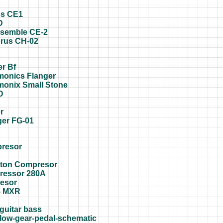
ss CE1
D
semble CE-2
orus CH-02
r Bf
monics Flanger
monix Small Stone
D
r
ger FG-01
presor
rton Compresor
ressor 280A
esor
- MXR
guitar bass
low-gear-pedal-schematic