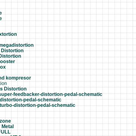
e
e
tortion
megadistortion
Distortion
 Distortion
Booster
Box
and kompresor
tion
s Distortion
super-feedbacker-distortion-pedal-schematic
distortion-pedal-schematic
turbo-distortion-pedal-schematic
zone
 Metal
FULL