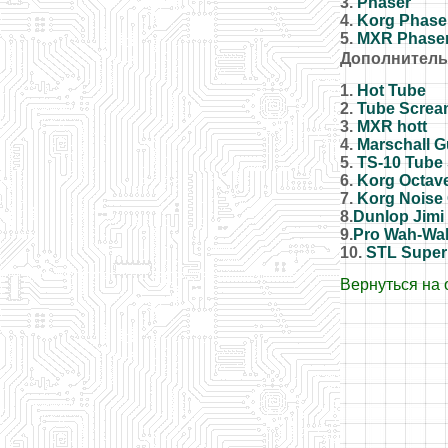
3.
Phaser
4.
Korg Phase
5.
MXR Phase
Дополнител
1.
Hot Tube
2.
Tube Screa
3.
MXR hott
4.
Marschall 
5.
TS-10 Tube
6.
Korg Octav
7.
Korg Noise 
8.
Dunlop Jimi
9.
Pro Wah-Wa
10.
STL Super
Вернуться на