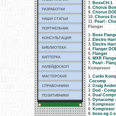
7.
BossCH-1
8.
Chorus Bo
РАЗРАБОТКИ
9.
Chorus DO
10.
Chorus En
НАШИ СТАТЬИ
11.
Pearl - Ch
Flanger
ПОРТФЕЛЬЧИК
1.
Boss Flange
КОНСУЛЬТАЦИЯ
2.
Electro Har
3.
Electro Har
БИБЛИОТЕКА
4.
Flanger DO
5.
Flanger
КАПТЕРКА
6.
MXR Flange
7.
Pearl - Flan
КАЛЕЙДОСКОП
Kompresor
МАСТЕРСКАЯ
1.
Carlin Kom
Cocomp
2.
Craig Ande
СПРАВОЧНИКИ
3.
Dod - Comp
4.
Dual Compr
ПОЗИТИВЧИКИ
5.
Dynacomp 
7.
Kompresor
8.
Kompresor 
9.
boss-sg-1-s