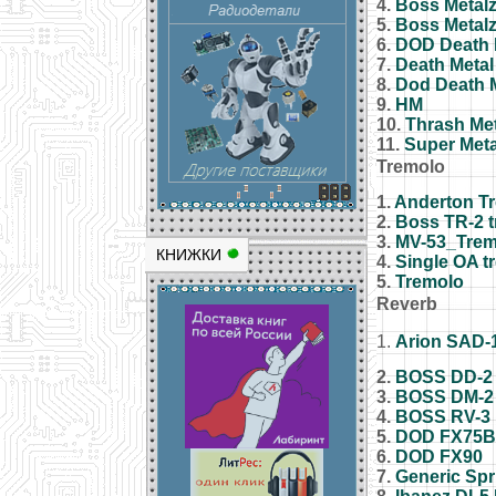
4.
Boss Metal
5.
Boss Metal
6.
DOD Death 
7.
Death Meta
8.
Dod Death 
9.
HM
10.
Thrash Met
11.
Super Meta
Tremolo
1.
Anderton T
2.
Boss TR-2 
3.
MV-53_Trem
КНИЖКИ
4.
Single OA t
5.
Tremolo
Reverb
1.
Arion SAD-
2.
BOSS DD-2
3.
BOSS DM-2
4.
BOSS RV-3
5.
DOD FX75B
6.
DOD FX90
7.
Generic Spr