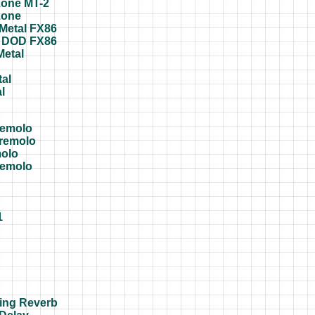
zone MT-2
zone
Metal FX86
l DOD FX86
Metal
al
l
remolo
tremolo
olo
remolo
1
ing Reverb