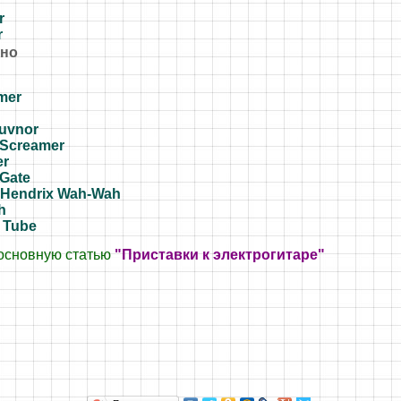
r
r
ьно
mer
Guvnor
 Screamer
er
Gate
 Hendrix Wah-Wah
h
 Tube
 основную статью
"Приставки к электрогитаре"