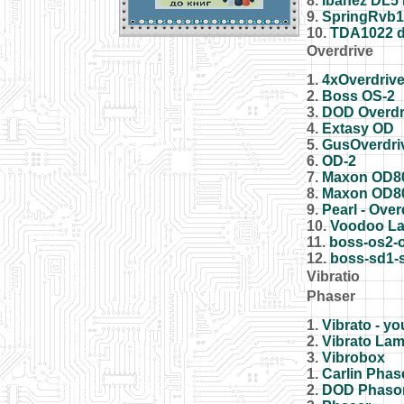
8.
Ibanez DL5 
9.
SpringRvb1
10.
TDA1022 d
Overdrive
1.
4xOverdriv
2.
Boss OS-2
3.
DOD Overdr
4.
Extasy OD
5.
GusOverdri
6.
OD-2
7.
Maxon OD80
8.
Maxon OD80
9.
Pearl - Over
10.
Voodoo La
11.
boss-os2-o
12.
boss-sd1-
Vibratio
Phaser
1.
Vibrato - yo
2.
Vibrato La
3.
Vibrobox
1.
Carlin Phas
2.
DOD Phasor