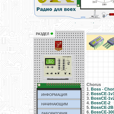
Основы электричества, учебные матери
Научно-популярный образовательный ресурс
РАЗДЕЛ
Chorus
1.
Boss - Chor
2.
BossCE-1v
ИНФОРМАЦИЯ
3.
BossCE-1v
4.
BossCE-2
НАЧИНАЮЩИМ
5.
BossCE-2B
6.
BossCE-30
ЛАБОРАТОРИЯ