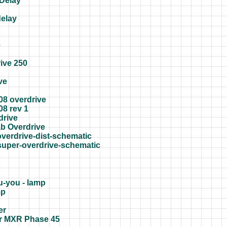
Delay
elay
e
ive 250
ve
8 overdrive
8 rev 1
drive
b Overdrive
verdrive-dist-schematic
super-overdrive-schematic
u-you - lamp
mp
er
 MXR Phase 45