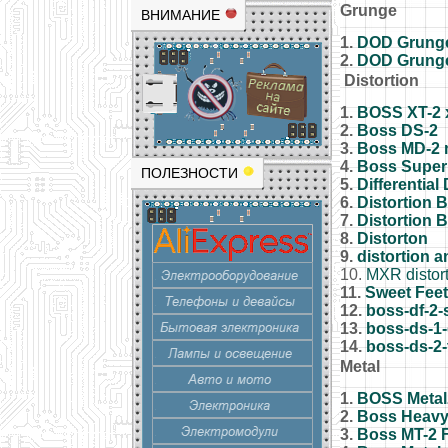
Grunge
ВНИМАНИЕ
1.
DOD Grung
2.
DOD Grung
Distortion
1.
BOSS XT-2 x
2.
Boss DS-2
3.
Boss MD-2 
4.
Boss Super 
ПОЛЕЗНОСТИ
5.
Differential
6.
Distortion 
7.
Distortion 
8.
Distorton
9.
distortion 
10.
MXR distor
11.
Sweet Feet
12.
boss-df-2-
13.
boss-ds-1-
14.
boss-ds-2-
Metal
1.
BOSS Metal
2.
Boss Heavy
3.
Boss MT-2 