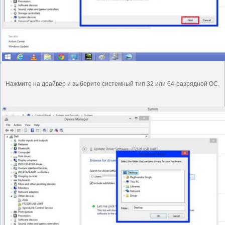
Нажмите на драйвер и выберите системный тип 32 или 64-разрядной ОС.