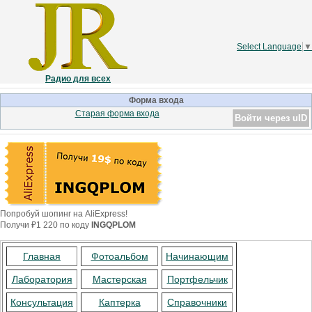
Select Language
▼
Радио для всех
Форма входа
Старая форма входа
Войти через uID
Попробуй шопинг на AliExpress!
Получи ₽1 220 по коду
INGQPLOM
Главная
Фотоальбом
Начинающим
Лаборатория
Мастерская
Портфельчик
Консультация
Каптерка
Справочники