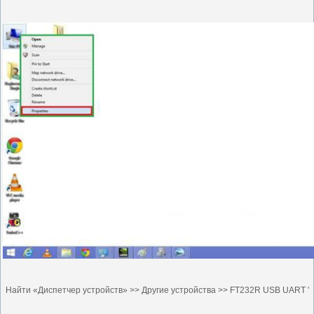
Найти «Диспетчер устройств» >> Другие устройства >> FT232R USB UART '