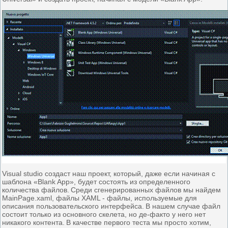
Visual studio создаст наш проект, который, даже если начиная с
шаблона «Blank App», будет состоять из определенного
количества файлов.
Среди сгенерированных файлов мы найдем
MainPage.xaml, файлы XAML - файлы, используемые для
описания пользовательского интерфейса.
В нашем случае файл
состоит только из основного скелета, но де-факто у него нет
никакого контента.
В качестве первого теста мы просто хотим,