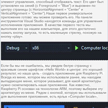
элемент управления, способный отображать текст.
Его цвет был
установлен на синий (с Foreground = "Blue") и выровнен по
центру страницы (с HorizontalAlignment = "Center" и
VerticalAlignment = "Center").Наше первое универсальное
приложение готово: мы можем проверить его. На панели
инструментов Visual Studio находятся команды для управления
исполнением приложения. В качестве первого теста мы
выполним его на нашем компьютере, для этого достаточно
нажать кнопку запуска, то есть маленькую стрелку, похожую на
кнопку «
play
».
Если бы мы не ошибались, мы увидим белую страницу с
красивым синим шрифтом «Hello World» в центре: это хороший
результат, но наша цель - создать приложение для
Raspberry Pi.
Всегда из меню, которое мы использовали ранее, мы находим
выпадающее меню, которое указывает, для какой архитектуры
нужно скомпилировать наше приложение. Как известно,
Raspberry Pi основан на технологии ARM, поэтому выберем эту
архитектуру из меню. Рядом с кнопкой, которую мы использовали
для выполнения приложения, есть ярлык «
Computer
locale
»,