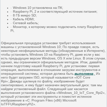
Windows 10 установлена ​​на ПК;
·
Raspberry Pi, 2 и соответствующий источник питания;
·
8 ГБ микро SD;
·
Кабель HDMI;
·
Сетевой кабель;
·
Монитор, к которому можно подключить плату Raspberry
·
Pi,
Официальная процедура установки требует использования
машины с установленной Windows 10; По правде говоря, есть
некоторые неофициальные методы (обнаруженные в Интернете),
чтобы установить Windows 10 на Raspberry Pi, даже если у вас
есть предыдущие версии Windows, OS X или Linux. В этом случае,
однако, мы ограничимся официальным методом. Итак, давайте
начнем подготовку нашей Raspberry Pi, для установки: первая
операция, выполняемая в отношении загрузки инструментов и
операционной системы, которая должна быть
выполнена
.
Из
него будет загружен ISO, который называется «IOT Core
Rpi»; Дважды щелкнув по файлу, изображение будет
смонтировано, и ему будет назначен виртуальный диск: там мы
найдем установочный файл. Следующий шаг касается
выполнения установочного файла «Windows_10_IoT_Core_Rpi2»,
который установит эти инструменты и поместит истинное
изображение в «C: Program Files (x86) Microsoft
IoTFFURaspberryPi2».