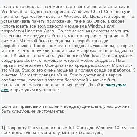
Если кто-то ожидал знакомого стартового меню или «плитки» в
Windows 8, он будет разочарован: Windows 10 IoT Core, по сути,
является «до костей» версией Windows 10. Цель этой версии - не
устанавливать пакеты приложений, такие как Office, а скорее
использовать все возможности механизма Windows для
разработки Universal Apps. Со временем мы сможем заменить
его своим. Не следует забывать, что эта версия операционной
системы Microsoft была специально разработана для
разработчиков. Теперь нам нужно следовать указаниям, которые
мы только что получили: фактически мы временно переходим на
наш ПК, имея на нем «полную» версию Windows 10 и загружаем
среду разработки, с помощью которой можно создавать Наш
первый эксперимент. Официальная среда разработки Microsoft -
это Visual Studio: это очень мощная и полная среда разработки. К
счастью, Microsoft сделала Visual Studio доступной в версии
сообщества, которая является бесплатной и может быть
идеально использована для наших целей. Давайте
загрузим
его
и приступим к установке.
Если мы правильно выполним предыдущие шаги, у нас должны
быть следующие инструменты:
1)
Raspberry Pi с установленным IoT Core для Windows 10, лучше,
если подключена к монитору, мыши и клавиатуры;