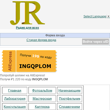
Select Language
▼
Радио для всех
Форма входа
Старая форма входа
Войти через uID
Попробуй шопинг на AliExpress!
Получи ₽1 220 по коду
INGQPLOM
Главная
Фотоальбом
Начинающим
Лаборатория
Мастерская
Портфельчик
Консультация
Каптерка
Справочники