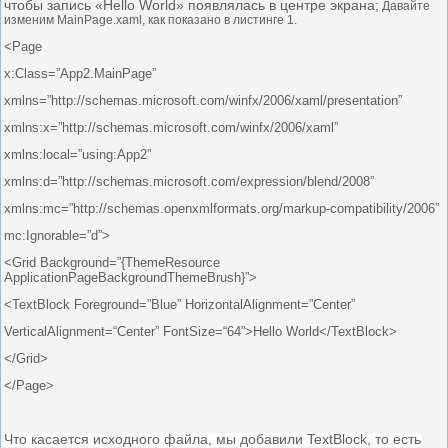
чтобы запись «Hello World» появлялась в центре экрана;
Давайте
изменим MainPage.xaml, как показано в листинге 1.
<Page
x:Class=”App2.MainPage”
xmlns=”http://schemas.microsoft.com/winfx/2006/xaml/presentation”
xmlns:x=”http://schemas.microsoft.com/winfx/2006/xaml”
xmlns:local=”using:App2”
xmlns:d=”http://schemas.microsoft.com/expression/blend/2008”
xmlns:mc=”http://schemas.openxmlformats.org/markup-compatibility/2006”
mc:Ignorable=”d”>
<Grid Background=”{ThemeResource
ApplicationPageBackgroundThemeBrush}”>
<TextBlock Foreground=”Blue” HorizontalAlignment=”Center”
VerticalAlignment=“Center” FontSize=“64”>Hello World</TextBlock>
</Grid>
</Page>
Что касается исходного файла, мы добавили TextBlock, то есть