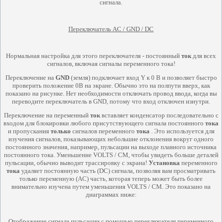
сигнала.
Переключатель AC / GND / DC
Нормальная настройка для этого переключателя - постоянный
ток
для всех
сигналов, включая сигналы переменного тока!
Переключение на
GND
(земля) подключает вход Y к 0 В и позволяет быстро
проверить положение 0В на экране. Обычно это на полпути вверх, как
показано на рисунке. Нет необходимости отключать провод ввода, когда вы
переводите переключатель в GND, потому что вход отключен изнутри.
Переключение на переменный
ток
вставляет конденсатор последовательно с
входом для блокировки любого присутствующего сигнала постоянного
тока
и пропускания
только
сигналов переменного
тока
. Это используется для
изучения сигналов, показывающих небольшие отклонения вокруг одного
постоянного значения, например, пульсации на выходе плавного источника
постоянного тока. Уменьшение VOLTS / CM, чтобы увидеть больше деталей
пульсации, обычно выводит трассировку с экрана!
Установка
переменного
тока
удаляет постоянную часть (DC) сигнала, позволяя вам просматривать
только переменную (AC) часть, которая теперь может быть более
внимательно изучена путем уменьшения VOLTS / CM. Это показано на
диаграммах ниже:
Отображение сигнала пульсации с помощью переключателя переменного