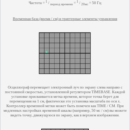
1
1
Частота =
/
=
/
= 50 Гц
период времени
20мс
Временная база (время / см) и триггерные элементы управления
Осциллограф перемещает электронный луч по экрану слева направо с
постоянной скоростью, установленной регулятором TIMEBASE. Каждой
установке присваивается метка времени, которое точка берет для
перемещения на 1 см, фактически это установка масштаба по оси х.
Контроллер временной метки может быть помечен как TIME / CM. При
медленных настройках временной шкалы (например, 50 мс / см) вы можете
видеть точку, движущуюся по экрану, как в верхнем изображении.