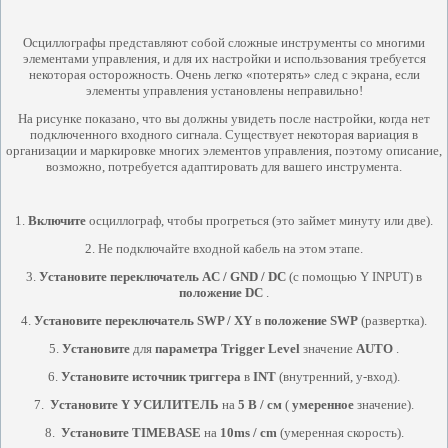
Осциллографы представляют собой сложные инструменты со многими
элементами управления, и для их настройки и использования требуется
некоторая осторожность. Очень легко «потерять» след с экрана, если
элементы управления установлены неправильно!
На рисунке показано, что вы должны увидеть после настройки, когда нет
подключенного входного сигнала. Существует некоторая вариация в
организации и маркировке многих элементов управления, поэтому описание,
возможно, потребуется адаптировать для вашего инструмента.
1.
Включите
осциллограф, чтобы прогреться (это займет минуту или две).
2.
Не подключайте входной кабель на этом этапе.
3.
Установите переключатель AC / GND / DC
(с помощью Y INPUT) в
положение DC
.
4.
Установите переключатель SWP / XY
в
положение SWP
(развертка).
5.
Установите
для
параметра
Trigger Level
значение
AUTO
.
6.
Установите источник триггера
в
INT
(внутренний, y-вход).
7.
Установите Y УСИЛИТЕЛЬ
на
5 В / см
(
умеренное
значение).
8.
Установите TIMEBASE
на
10ms / cm
(умеренная скорость).