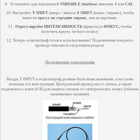
9.
Установите для переменной
VARIABLE timebase
значение
1
или
CAL
.
10.
Настройте
Y SHIFT
(вверх / вниз) и
X SHIFT
(влево / вправо), чтобы
вывести
трассу по середине экрана
, как на картинке.
11.
Отрегулируйте ИНТЕНСИВНОСТЬ
(яркость) и
ФОКУС,
чтобы
получить яркую, четкую полосу.
12.
Теперь осциллограф готов к использованию! Подключение входного
провода описано в следующем разделе.
Подключение осциллографа
Входы Y INPUT в осциллограф должны быть коаксиальными, а на схеме
показана его конструкция. Центральный провод несет сигнал, и экран
подключен к земле (0 В) для защиты сигнала от электрических помех (обычно
называемых шумами).