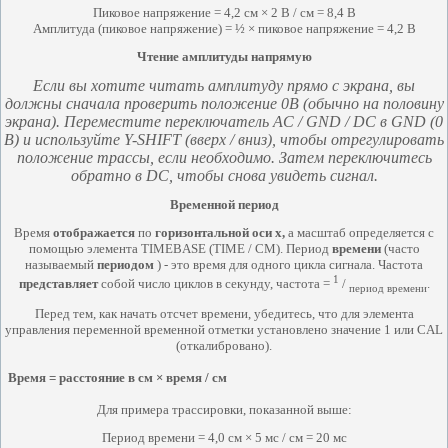
Пиковое напряжение = 4,2 см × 2 В / см = 8,4 В
Амплитуда (пиковое напряжение) = ½ × пиковое напряжение = 4,2 В
Чтение амплитуды напрямую
Если вы хотите читать амплитуду прямо с экрана, вы
должны сначала проверить положение 0В (обычно на половину
экрана).
Переместите переключатель AC / GND / DC в GND (0
В) и используйте Y-SHIFT (вверх / вниз), чтобы отрегулировать
положение трассы, если необходимо.
Затем переключитесь
обратно в DC, чтобы снова увидеть сигнал.
Временной период
Время
отображается
по
горизонтальной оси x,
а масштаб определяется с
помощью элемента TIMEBASE (TIME / CM). Период
времени
(часто
называемый
периодом
) - это время для одного цикла сигнала. Частота
1
представляет
собой число циклов в секунду, частота =
/
.
период времени
Перед тем, как начать отсчет времени, убедитесь, что для элемента
управления переменной временной отметки установлено значение 1 или CAL
(откалибровано).
Время = расстояние в см × время / см
Для примера трассировки, показанной выше:
Период времени = 4,0 см × 5 мс / см = 20 мс