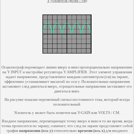
Y усилитель (вольт / см)
Осциллограф перемещает линию вверх и вниз пропорционально напряжению
на Y INPUT и настройке регулятора Y AMPLIFIER. Этот элемент управления
задает напряжение, представленное каждым сантиметром (см) на экране,
эффективно устанавливает масштаб по оси y. Положительные напряжения
заставляют след двигаться вверх, отрицательные напряжения заставляют его
двигаться вниз.
На рисунке показан переменный сигнал постоянного тока, который всегда
положительный.
Усилитель y может быть помечен как Y-GAIN или VOLTS / CM.
Входное напряжение, перемещающее точку вверх и вниз в то же время, когда
точка проносится по экрану, означает, что след на экране представляет собой
график
напряжения (ось y)
относительно
времени (ось x)
для входного