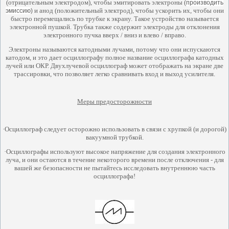
(отрицательным электродом), чтобы эмитировать электроны (
производить
и анод (положительный электрод), чтобы ускорить их, чтобы они
эмиссию
)
быстро перемещались по трубке к экрану. Такое устройство называется
электронной пушкой. Трубка также содержит электроды для отклонения
электронного пучка вверх / вниз и влево / вправо.
Электроны называются катодными лучами, потому что они испускаются
катодом, и это дает осциллографу полное название осциллографа катодных
лучей или ОКР. Двухлучевой осциллограф может отображать на экране две
трассировки, что позволяет легко сравнивать вход и выход усилителя.
Меры предосторожности
·
Осциллограф следует осторожно использовать в связи с хрупкой (и дорогой)
вакуумной трубкой.
·
Осциллографы используют высокое напряжение для создания электронного
луча, и они остаются в течение некоторого времени после отключения - для
вашей же безопасности не пытайтесь исследовать внутреннюю часть
осциллографа!