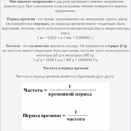
·
Пик-пиковое
напряжение
в два раза превышает пиковое напряжение
(амплитуду). При считывании осциллограммы обычно измеряется пиковое
напряжение.
·
Период времени
- это время, затрачиваемое на завершение одного цикла.
Он измеряется в
секундах,
но периоды времени имеют тенденцию быть
короткими, поэтому часто используются миллисекунды (мс) и микросекунды
(мкс).
1 мс = 0,001 с и 1 мкс = 0,000001 с.
·
Частота
- это
количество
циклов в секунду. Он измеряется в
герцах (Гц)
,
но частоты имеют тенденцию быть высокими, поэтому часто используются
килогеры (кГц) и мегагерцы (МГц).
1 кГц = 1000 Гц и 1 МГц = 1000000 Гц.
Частота и период времени
Частота и период времени являются обратными друг другу: