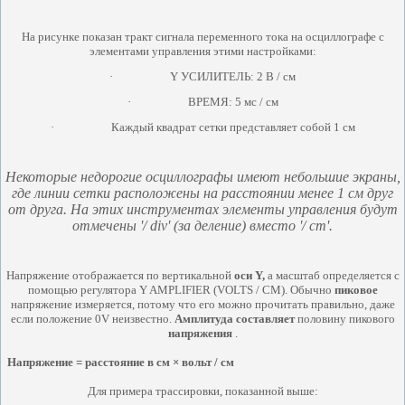
На рисунке показан тракт сигнала переменного тока на осциллографе с
элементами управления этими настройками:
·
Y УСИЛИТЕЛЬ: 2 В / см
·
ВРЕМЯ: 5 мс / см
·
Каждый квадрат сетки представляет собой 1 см
Некоторые недорогие осциллографы имеют небольшие экраны,
где линии сетки расположены на расстоянии менее 1 см друг
от друга.
На этих инструментах элементы управления будут
отмечены '/ div' (за деление) вместо '/ cm'.
Напряжение отображается по вертикальной
оси Y,
а масштаб определяется с
помощью регулятора Y AMPLIFIER (VOLTS / CM). Обычно
пиковое
напряжение измеряется, потому что его можно прочитать правильно, даже
если положение 0V неизвестно.
Амплитуда составляет
половину пикового
напряжения
.
Напряжение = расстояние в см × вольт / см
Для примера трассировки, показанной выше: