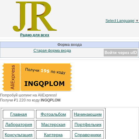
Select Language
▼
Радио для всех
Форма входа
Старая форма входа
Войти через uID
Попробуй шопинг на AliExpress!
Получи ₽1 220 по коду
INGQPLOM
Главная
Фотоальбом
Начинающим
Лаборатория
Мастерская
Портфельчик
Консультация
Каптерка
Справочники