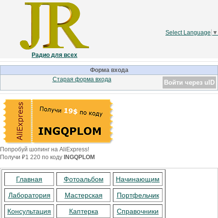
Select Language
▼
Радио для всех
Форма входа
Старая форма входа
Войти через uID
Попробуй шопинг на AliExpress!
Получи ₽1 220 по коду
INGQPLOM
Главная
Фотоальбом
Начинающим
Лаборатория
Мастерская
Портфельчик
Консультация
Каптерка
Справочники