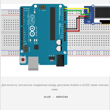
Для ясности, контактное соединение между дисплеем Arduino и OLED также описано
ниже.
OLED - ARDUINO