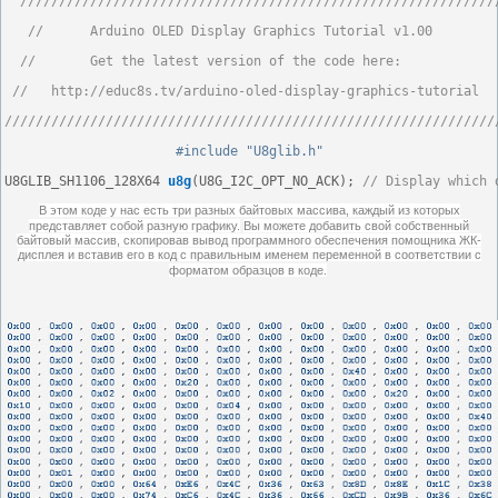
/////////////////////////////////////////////////////////////
//      Arduino OLED Display Graphics Tutorial v1.00        
//       Get the latest version of the code here:            
//   http://educ8s.tv/arduino-oled-display-graphics-tutorial  
///////////////////////////////////////////////////////////////
#include "U8glib.h"
U8GLIB_SH1106_128X64 
u8g
(U8G_I2C_OPT_NO_ACK); 
// Display which 
В этом коде у нас есть три разных байтовых массива, каждый из которых
представляет собой разную графику.
Вы можете добавить свой собственный
байтовый массив, скопировав вывод программного обеспечения помощника ЖК-
дисплея и вставив его в код с правильным именем переменной в соответствии с
форматом образцов в коде.