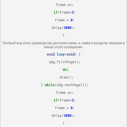
 frame 
++
;
if
(frame
>
3
)
 frame 
=
0
;
delay(
3000
);
}
Полный код этого руководства доступен ниже, а также в разделе загрузки в
конце этого сообщения.
void
loop
(
void
) {
 u8g.firstPage();
do
{
   draw();
 } 
while
(u8g.nextPage());
 frame 
++
;
if
(frame
>
3
)
 frame 
=
0
;
delay(
3000
);
}