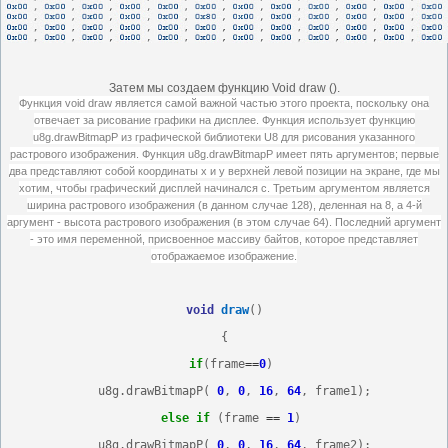
Затем мы создаем функцию Void draw ().
Функция void draw является самой важной частью этого проекта, поскольку она
отвечает за рисование графики на дисплее.
Функция использует функцию
u8g.drawBitmapP из графической библиотеки U8 для рисования указанного
растрового изображения.
Функция u8g.drawBitmapP имеет пять аргументов;
первые
два представляют собой координаты x и y верхней левой позиции на экране, где мы
хотим, чтобы графический дисплей начинался с.
Третьим аргументом является
ширина растрового изображения (в данном случае 128), деленная на 8, а 4-й
аргумент - высота растрового изображения (в этом случае 64).
Последний аргумент
- это имя переменной, присвоенное массиву байтов, которое представляет
отображаемое изображение.
void
draw
()
{
if
(frame
==
0
)
   u8g.drawBitmapP( 
0
, 
0
, 
16
, 
64
, frame1);
else
if
 (frame 
==
1
)
   u8g.drawBitmapP( 
0
, 
0
, 
16
, 
64
, frame2);