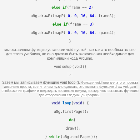
else
if
(frame 
==
2
)
   u8g.drawBitmapP( 
0
, 
0
, 
16
, 
64
, frame3);
else
if
(frame 
==
3
)
   u8g.drawBitmapP( 
0
, 
0
, 
16
, 
64
, space4);
}
мы оставляем функцию установки void пустой, так как это необязательно
для этого учебника, но оно должно быть включено как необходимое для
компиляции кода Arduino.
void setup ( void ) {
 }
Затем мы записываем функцию void loop ().
Функция void loop для этого проекта
довольно проста, все, что нам нужно сделать, это вызвать функцию draw void для
отображения графики и подождать несколько секунд, прежде чем вызывать функцию
для отображения следующей графики.
void
loop
(
void
) {
 u8g.firstPage();
do
{
   draw();
 } 
while
(u8g.nextPage());