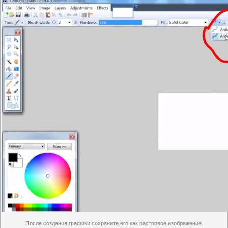
После создания графики сохраните его как растровое изображение.