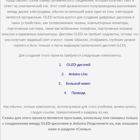
представляет собой пленку органического соединения, которая излучает свет в
ответ на электрический ток.
Этот слой органического полупроводника расположен
между двумя электродами;
обычно по меньшей мере один из этих электродов
является прозрачным.
OLED используются для создания цифровых дисплеев в
таких устройствах, как телевизионные экраны, компьютерные мониторы,
портативные системы, такие как мобильные телефоны, портативные игровые
консоли и карманные компьютеры.
Дисплеи OLED не требуют подсветки, потому что
они излучают видимый свет и могут, таким образом, отображать глубокие уровни
черного и быть тоньше и легче жидкокристаллического дисплея (LCD).
Для создания этого проекта требуются следующие компоненты;
1. OLED-дисплей
2. Arduino Uno
3.
Большой макет
4. Провода
Как обычно, точные компоненты, используемые для этого учебника, можно купить,
следуя ссылке, прикрепленной к каждому из них.
Схемы для этого проекта являются простыми, поскольку они связаны только
с соединением между OLED-дисплеем и Arduino.Подключите их, как показано
ниже в разделе «Схемы».