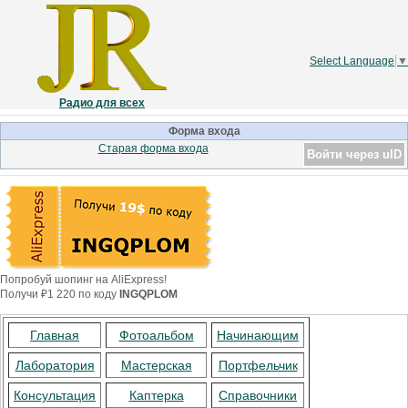
Select Language
▼
Радио для всех
Форма входа
Старая форма входа
Войти через uID
Попробуй шопинг на AliExpress!
Получи ₽1 220 по коду
INGQPLOM
Главная
Фотоальбом
Начинающим
Лаборатория
Мастерская
Портфельчик
Консультация
Каптерка
Справочники