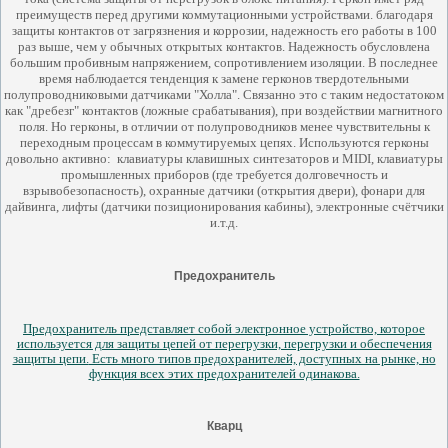
преимуществ перед другими коммутационными устройствами. благодаря
защиты контактов от загрязнения и коррозии, надежность его работы в 100
раз выше, чем у обычных открытых контактов. Надежность обусловлена
большим пробивным напряжением, сопротивлением изоляции. В последнее
время наблюдается тенденция к замене герконов твердотельными
полупроводниковыми датчиками "Холла". Связанно это с таким недостатоком
как "дребезг" контактов (ложные срабатывания), при воздействии магнитного
поля. Но герконы, в отличии от полупроводников менее чувствительны к
переходным процессам в коммутируемых цепях.
Используются герконы
довольно активно: клавиатуры клавишных синтезаторов и MIDI, клавиатуры
промышленных приборов (где требуется долговечность и
взрывобезопасность), охранные датчики (открытия двери), фонари для
дайвинга, лифты (датчики позиционирования кабины), электронные счётчики
и.т.д.
Предохранитель
Предохранитель представляет собой электронное устройство, которое
используется для защиты цепей от перегрузки, перегрузки и обеспечения
защиты цепи.
Есть много типов предохранителей, доступных на рынке, но
функция всех этих предохранителей одинакова.
Кварц