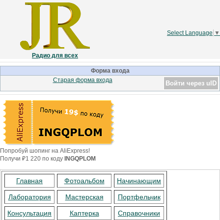
Select Language
▼
Радио для всех
Форма входа
Старая форма входа
Войти через uID
Попробуй шопинг на AliExpress!
Получи ₽1 220 по коду
INGQPLOM
Главная
Фотоальбом
Начинающим
Лаборатория
Мастерская
Портфельчик
Консультация
Каптерка
Справочники