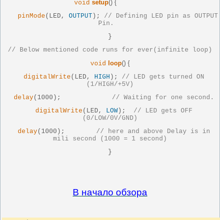
setup
() {
void
pinMode
(LED,
OUTPUT
);
// Defining LED pin as OUTPUT
Pin.
}
// Below mentioned code runs for ever(infinite loop)
loop
() {
void
digitalWrite
(LED,
HIGH
);
// LED gets turned ON
(1/HIGH/+5V)
delay
(1000);
// Waiting for one second.
digitalWrite
(LED,
LOW
);
// LED gets OFF
(0/LOW/0V/GND)
delay
(1000);
// here and above Delay is in
mili second (1000 = 1 second)
}
В начало обзора