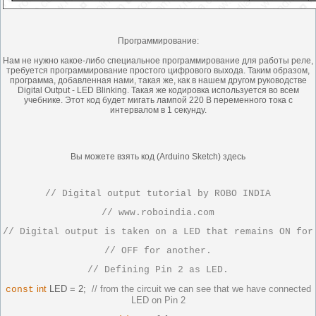
Программирование:
Нам не нужно какое-либо специальное программирование для работы реле,
требуется программирование простого цифрового выхода. Таким образом,
программа, добавленная нами, такая же, как в нашем другом руководстве
Digital Output - LED Blinking. Такая же кодировка используется во всем
учебнике. Этот код будет мигать лампой 220 В переменного тока с
интервалом в 1 секунду.
Вы можете взять код (Arduino Sketch) здесь
// Digital output tutorial by ROBO INDIA
// www.roboindia.com
// Digital output is taken on a LED that remains ON fo
// OFF for another.
// Defining Pin 2 as LED.
int
LED = 2;
// from the circuit we can see that we have connected
const
LED on Pin 2