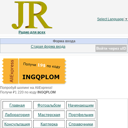
Select Language
▼
Радио для всех
Форма входа
Старая форма входа
Войти через uID
Попробуй шопинг на AliExpress!
Получи ₽1 220 по коду
INGQPLOM
Главная
Фотоальбом
Начинающим
Лаборатория
Мастерская
Портфельчик
Консультация
Каптерка
Справочники