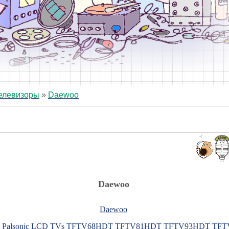
елевизоры
»
Daewoo
Daewoo
Daewoo
& Palsonic LCD TVs TFTV68HDT TFTV81HDT TFTV93HDT TF