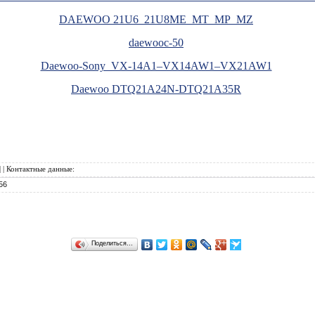
DAEWOO 21U6_21U8ME_MT_MP_MZ
daewooc-50
Daewoo-Sony_VX-14A1–VX14AW1–VX21AW1
Daewoo DTQ21A24N-DTQ21A35R
|
|
Контактные данные
:
56
Поделиться…