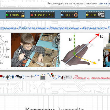
Рекомендуемые материалы к занятиям
для начал
алы и опыт профессионалов - Basics of electricity, educational 
 для юных и начинающих радиолюбителей - Popular science educa
Каптерка Junradio