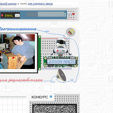
ьной школы
а также
для среднего звена
materials and professional experience
tional resource for young and novice hams
КОНКУРС