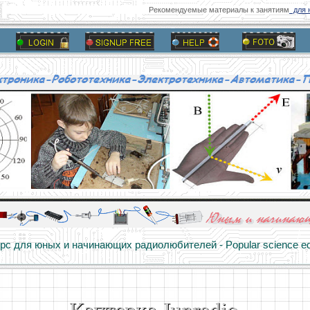
Рекомендуемые материалы к занятиям
для н
алы и опыт профессионалов - Basics of electricity, educational 
 для юных и начинающих радиолюбителей - Popular science educa
Каптерка Junradio