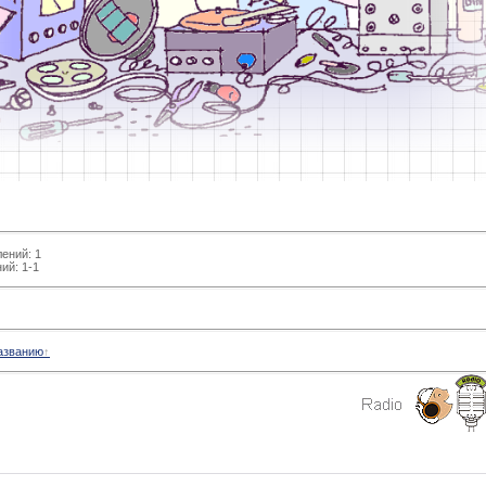
лений
: 1
ний
:
1-1
азванию