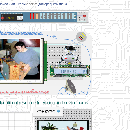
ачальной школы
а также
для среднего звена
materials and professional experience
tional resource for young and novice hams
КОНКУРС