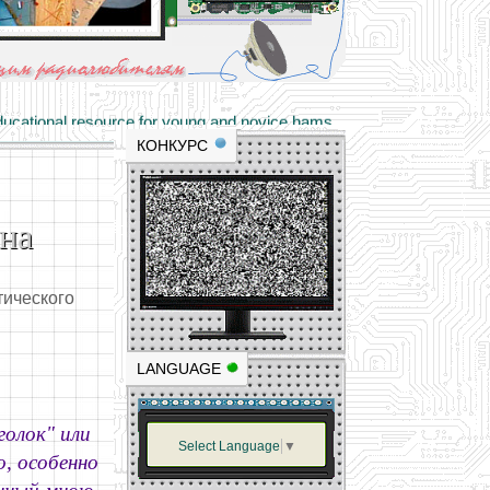
materials and professional experience
tional resource for young and novice hams
КОНКУРС
на
тического
LANGUAGE
голок" или
Select Language
▼
о, особенно