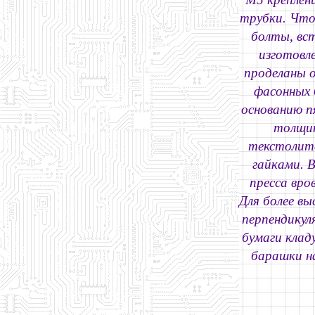
трубки. Что
болты, вс
изготовл
проделаны о
фасонных 
основанию п
толщин
текстолита
гайками. 
пресса вро
Для более вы
перпендикул
бумаги клад
барашки н