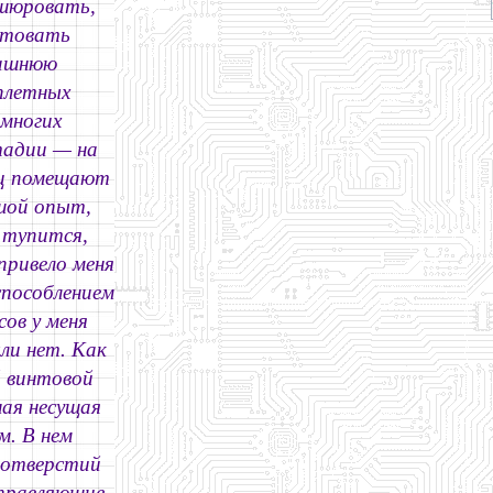
ошюровать,
ктовать
машнюю
еплетных
 многих
тадии — на
иц помещают
шой опыт,
 тупится,
привело меня
способлением
сов у меня
ыли нет. Как
й винтовой
ная несущая
м. В нем
 отверстий
аправляющие