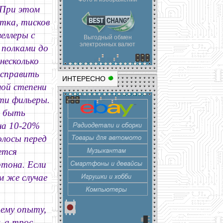
 При этом
тка, тисков
еллеры с
Выгодный обмен
электронных валют
с полками до
несколько
исправить
ИНТЕРЕСНО
ной степени
ти фильеры.
ы быть
на 10-20%
олосы перед
ется
ртона. Если
м же случае
ему опыту,
, а трос