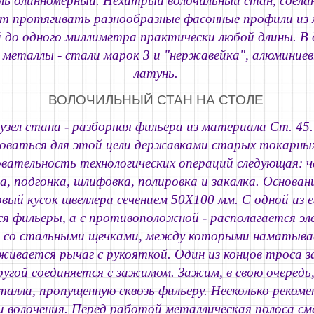
ль длинномерный. Нехитрый волочильный стан, сдела
ет протягивать разнообразные фасонные профили из
до одного миллиметра практически любой длины. В 
металлы - стали марок 3 и "нержавейка", алюминиев
латунь.
ВОЛОЧИЛЬНЫЙ СТАН НА СТОЛЕ
узел стана - разборная фильера из материала Ст. 45
зоваться для этой цели державками старых токарных
вательность технологических операций следующая: ч
, подгонка, шлифовка, полировка и закалка. Основани
вый кусок швеллера сечением 50X100 мм. С одной из 
я фильеры, а с противоположной - располагается э
ал со стальными щечками, между которыми наматыва
живается рычаг с рукояткой. Один из концов троса з
другой соединяется с зажимом. Зажим, в свою очередь
талла, пропущенную сквозь фильеру. Несколько рекоме
и волочения. Перед работой металлическая полоса с