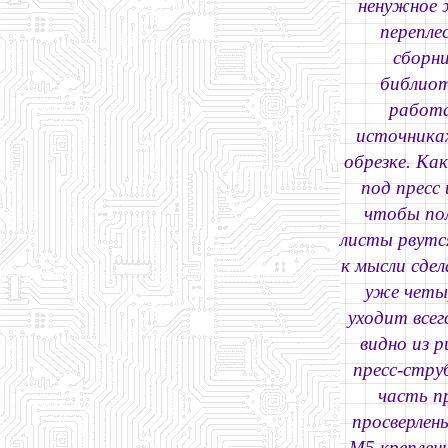
ненужное 
перепле
сборн
библиот
работа
источниках
обрезке. Ка
под пресс
чтобы пол
листы рвутся
к мысли сдел
уже четыр
уходит всег
видно из 
пресс-стру
часть п
просверлен
M5 креплен