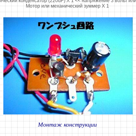
ический конденсатор (220uF) X 1 << напряжение 3 вольт ил
Мотор или механический зуммер X 1
Монтаж конструкции