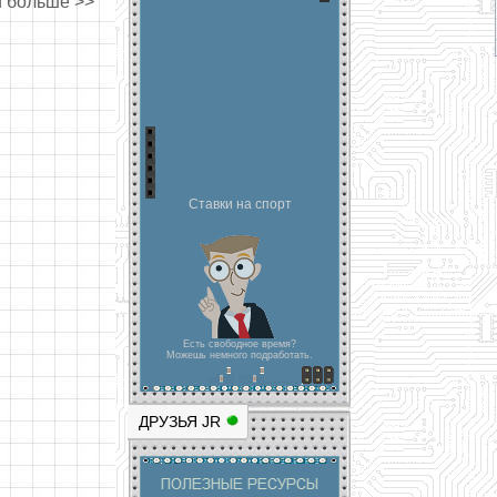
и больше >>
Ставки на спорт
Есть свободное время?
Можешь немного подработать.
ДРУЗЬЯ JR