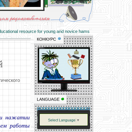
materials and professional experience
tional resource for young and novice hams
КОНКУРС
й
тического
LANGUAGE
при нажатии
Select Language
▼
енем работы