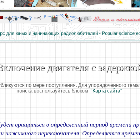
алы и опыт профессионалов - Basics of electricity, educational 
 для юных и начинающих радиолюбителей - Popular science educa
Включение двигателя с задержко
убликуются по мере поступления. Для упорядоченного тема
поиска воспользуйтесь блоком
"Карта сайта"
будет вращаться в определенный период времени 
ии нажимного переключателя. Определяется врем