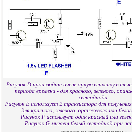
Рисунок
D
производит
очень
яркую
вспышку
в
тече
периода
времени
-
для
красного
,
зеленого
,
оранж
светодиода
.
Рисунок
E
использует
2
транзистора
для
получения
для
красного
,
зеленого
,
оранжевого
или
белог
Рисунок
F
использует
один
красный
или
зеле
Рисунок
G
мигает
белый
светодиод
при на