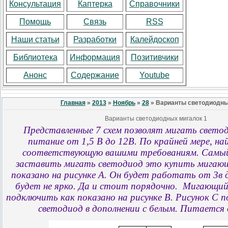
Консультация
Каптерка
Справочники
Помощь
Связь
RSS
Наши статьи
Разработки
Калейдоскоп
Библиотека
Информация
Позитивчики
Анонс
Содержание
Youtube
Главная
»
2013
»
Ноябрь
»
28
» Варианты светодиодны
Варианты светодиодных мигалок 1
Представленные
7
схем позволят
мигать
свето
питание
от
1,5
В
до
12
В
.
По
крайней
мере,
на
соответствующую вашими
требованиям
.
Самы
заставить мигать
светодиод
это
купить
мигаю
показано
на
рисунке
A.
Он
будет
работать
от
3
в
будет не
ярко
. Да и стоит порядочно.
Мигающи
подключить
как
показано
на
рисунке
B.
Рисунок
C
п
светодиод
в дополнении
с белым
.
Питается