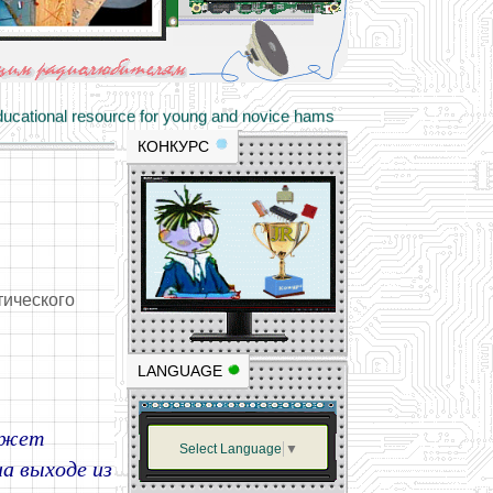
materials and professional experience
tional resource for young and novice hams
КОНКУРС
тического
LANGUAGE
может
Select Language
▼
а выходе из