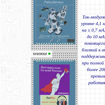
Ток-модуля
уровне 4,1 
на ± 0,7 м
до 10 мА
покоящего
близкий к 
КНИЖКИ
поддержива
при полной
более 20
превыш
работаю