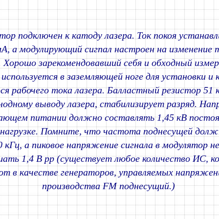
тор подключен к катоду лазера. Ток покоя устанав
мА, а модулирующий сигпал настроен на изменение 
А. Хорошо зарекомендовавший себя и обходный изме
 используется в заземляющей ноге для установки и 
ся рабочего тока лазера. Балластный резистор 51 
анодному выводу лазера, стабилизирует разряд. На
ющем питании должно составлять 1,45 кВ постоя
 нагрузке. Помните, что частота поднесущей долж
0 кГц, а пиковое напряжение сигнала в модулятор н
ать 1,4 В pp (существует любое количество ИС, к
т в качестве генераторов, управляемых напряжен
производства FM поднесущий.)