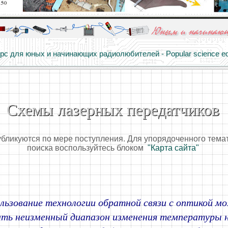
алы и опыт профессионалов - Basics of electricity, educational 
 для юных и начинающих радиолюбителей - Popular science educa
Схемы лазерных передатчиков
убликуются по мере поступления. Для упорядоченного тема
поиска воспользуйтесь блоком
"Карта сайта"
льзование технологии обратной связи с оптикой 
ть неизменный диапазон изменения температуры н