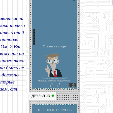
ливается на
тока только
ритель от 0
контроля
кОм, 2 Вт,
Ставки на спорт
пряжение на
нного тока
на быть не
е должно
Есть свободное время?
оторые
Можешь немного подработать.
ием, для
ДРУЗЬЯ JR