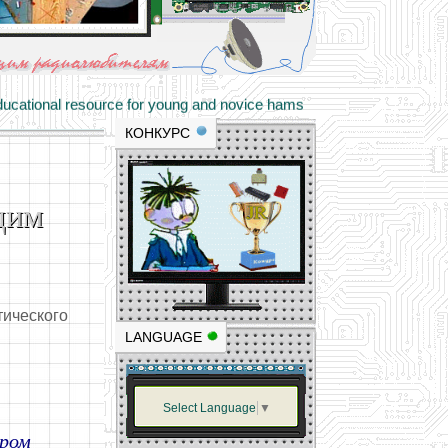
materials and professional experience
tional resource for young and novice hams
КОНКУРС
щим
тического
LANGUAGE
Select Language
▼
ором