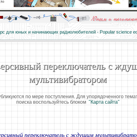
алы и опыт профессионалов - Basics of electricity, educational 
 для юных и начинающих радиолюбителей - Popular science educa
версивный переключатель с жду
мультивибратором
убликуются по мере поступления. Для упорядоченного тема
поиска воспользуйтесь блоком
"Карта сайта"
ерсивный переключатель с ждущим мультивибрат