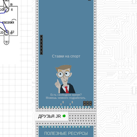
Ставки на спорт
Есть свободное время?
Можешь немного подработать.
ДРУЗЬЯ JR