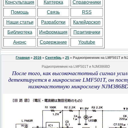
Консультация
Каптерка
Справочники
Помощь
Связь
RSS
Наши статьи
Разработки
Калейдоскоп
Библиотека
Информация
Позитивчики
Анонс
Содержание
Youtube
Главная
»
2016
»
Сентябрь
»
25
» Радиоприемник на LMF501T и 
Радиоприемник на LMF501T и NJM386BD
После того, как высокочастотный сигнал усил
детектируется в микросхеме LMF501T, он пос
низкочастотную микросхему NJM386B