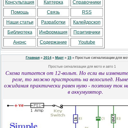
Консультация
Каптерка
Справочники
Помощь
Связь
RSS
Наши статьи
Разработки
Калейдоскоп
Библиотека
Информация
Позитивчики
Анонс
Содержание
Youtube
Главная
»
2014
»
Март
»
15
» Простые сигнализации для мот
Простые сигнализации для мото и авто 1
Схема питается от 12-вольт. Но если вы измените
реле, то можно пристроить на велосипед. Ны
ожидания практически равен нулю - поэтому ток н
в аккумулятор.