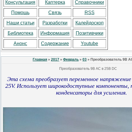
Консультация
Каптерка
Справочники
Помощь
Связь
RSS
Наши статьи
Разработки
Калейдоскоп
Библиотека
Информация
Позитивчики
Анонс
Содержание
Youtube
Главная
»
2017
»
Февраль
»
03
» Преобразователь 9В A
Преобразователь 9В AC в 25В DC
Эта схема преобразует переменное напряжение
25V. Использует широкодоступные компоненты, 
конденсаторы для усиления.