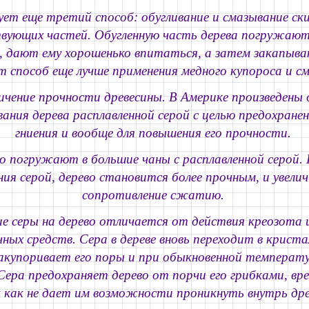
ет еще третий способ: обугливание и смазывание ск
ующих частей. Обугленную часть дерева погружают 
, дают ему хорошенько впитаться, а затем закапыва
 способ еще лучше применения медного купороса и с
личение прочности древесины.
В Америке произведены
ния дерева расплавленной серой с целью предохранен
гниения и вообще для повышения его прочности.
о погружают в большие чаны с расплавленной серой. 
я серой, дерево становится более прочным, и увелич
сопротивление сжатию.
е серы на дерево отличается от действия креозота и
ных средств. Сера в дереве вновь переходит в криста
акупоривает его поры и при обыкновенной температур
Сера предохраняет дерево от порчи его грибками, вр
к как не дает им возможности проникнуть внутрь дре