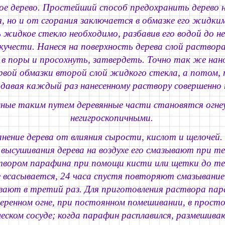
ое дерево.
Простейший способ предохранить дерево 
я, но и от сгорания заключается в обмазке его жидки
жидкое стекло необходимо, разбавив его водой до н
кучести. Нанеся на поверхность дерева слой раствор
в поры и просохнуть, затвердеть. Точно так же нан
ервой обмазки второй слой жидкого стекла, а потом,
давая каждый раз нанесенному раствору совершенно 
ые таким путем деревянные части становятся огне
негигроскопичными.
анение дерева от влияния сырости, кислот и щелочей.
 высушивания дерева на воздухе его смазывают при те
твором парафина при помощи кисти или щетки до тех
 всасывается, 24 часа спустя повторяют смазывание,
вают в третий раз. Для приготовления раствора па
меренном огне, при постоянном помешивании, в прост
еском сосуде; когда парафин расплавился, размешива