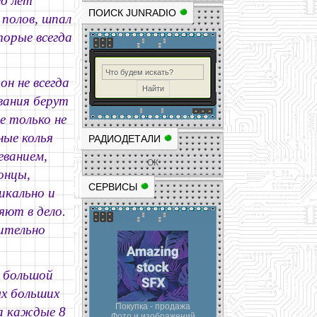
о лет
ПОИСК JUNRADIO
 полов, шпал
торые всегда
он не всегда
вания берут
е только не
ные колья
РАДИОДЕТАЛИ
еванием,
ОК
онцы,
СЕРВИСЫ
икально и
яют в дело.
рительно
я большой
х больших
Покупка - продажа
на каждые 8
Фото и изображений