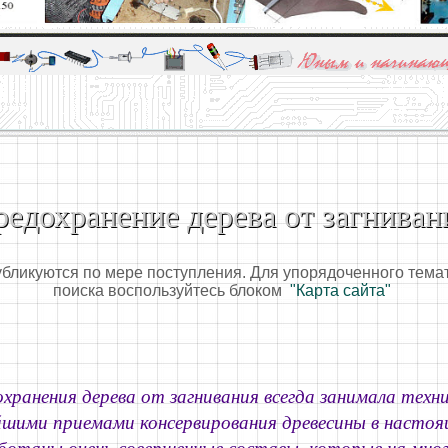
алы и опыт профессионалов - Basics of electricity, educational 
 для юных и начинающих радиолюбителей - Popular science educa
едохранение дерева от загниван
убликуются по мере поступления. Для упорядоченного тема
поиска воспользуйтесь блоком
"Карта сайта"
хранения дерева от загнивания всегда занимала техни
йшими приемами консервирования древесины в настоя