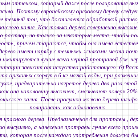
рым оттенком, который даже после полирования выг
асиво. Поэтому европейскому ореховому дереву следу
ее темный тон, что достигается обработкой раств
кислого калия. Как только дерево совершенно высохн
о раствор, но только на некоторые места, чтобы по
ость, причем стараются, чтобы она имела естестве
дерево имеет наряду с темными жилками места почт
 имитируются лучше всего черной протравой (см. чер
итации зависит от искусства работающего. б) Раст
та ореховых скорлуп в 6 кг мягкой воды, при размеши
ухое, предварительно нагретое дерево два раза этой
 как она наполовину высохнет, смазывают поверх 20
окислого калия. После просушки можно дерево шлифо
полировать, как обыкновенно.
 красного дерева.
Предназначеное для протравы , де
о высушено, а нанесение протравы лучше всего прои
ти, которая после каждого употребления должна б