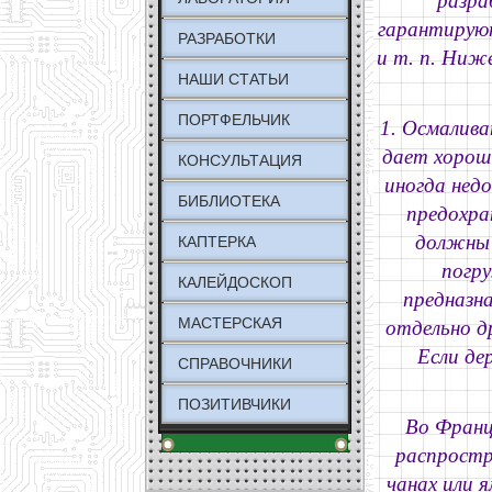
разра
гарантируют
РАЗРАБОТКИ
и т. п. Ниж
НАШИ СТАТЬИ
ПОРТФЕЛЬЧИК
1. Осмалива
дает хорош
КОНСУЛЬТАЦИЯ
иногда недо
БИБЛИОТЕКА
предохран
должны 
КАПТЕРКА
погру
КАЛЕЙДОСКОП
предназна
МАСТЕРСКАЯ
отдельно др
Если де
СПРАВОЧНИКИ
ПОЗИТИВЧИКИ
Во Франц
распростр
чанах или 