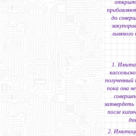
открыто
прибавляют
до совер
закупори
льняного
1. Имита
кассельск
полученный 
пока она н
соверше
затвердеть 
после кипя
да
2. Имитаци