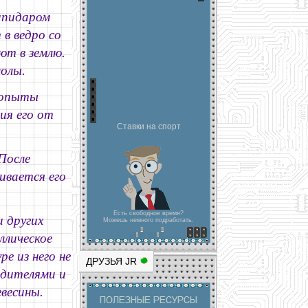
ипидаром
в ведро со
ют в землю.
молы.
 опыты
ия его от
Ставки на спорт
После
ивается его
Есть свободное время?
 других
Можешь немного подработать.
ллическое
е из него не
ДРУЗЬЯ JR
едителями и
весины.