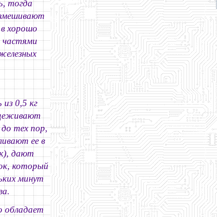
ь, тогда
азмешивают
 в хорошо
и частями
 железных
из 0,5 кг
роцеживают
до тех пор,
ливают ее в
к), дают
ок, который
льких минут
ва.
во обладает