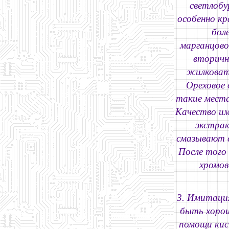
светлобу
особенно кр
бол
марганцово
вторичн
жилковат
Ореховое 
такие места
Качество им
экстрак
смазывают с
После того
хромов
3. Имитация
быть хорош
помощи кис