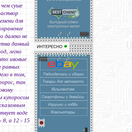
 чем суше
раствор
емени для
Выгодный обмен
электронных валют
охранение
 далеко не
ества данный
ИНТЕРЕСНО
од, легко
что ивовые
и равных
дело в том,
порос, так
овому
м купоросом
есказанным
ствует воде
8, а 12 - 15