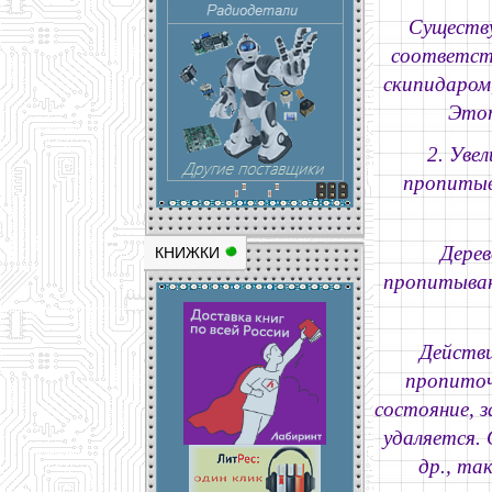
Существу
соответств
скипидаром
Этот
2. Уве
пропитыва
Дерев
КНИЖКИ
пропитывани
Действи
пропиточ
состояние, з
удаляется. 
др., та