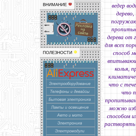
ВНИМАНИЕ
ведер вод
дерево,
погружают
пропитыв
дерева от 
для всех по
способ м
ПОЛЕЗНОСТИ
впитывающ
колья, 
климатичес
что с тече
что п
пропитыван
можно изб
способом и
растворять к