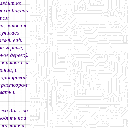
лядит не
ет сообщить
ором
ет, наносит
лучилась
нный вид.
и черные,
ное дерево).
воряют 1 кг
вании, и
 протравой.
% раствором
вать и
рево должно
зводить при
ыть тотчас