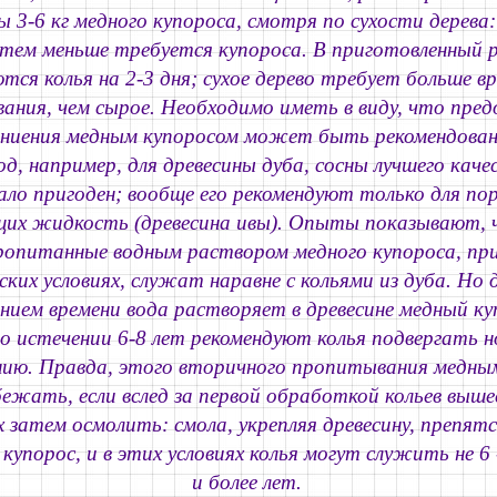
ы 3-6 кг медного купороса, смотря по сухости дерева:
 тем меньше требуется купороса. В приготовленный 
ся колья на 2-3 дня; сухое дерево требует больше вр
ания, чем сырое. Необходимо иметь в виду, что пред
гниения медным купоросом может быть рекомендовано
род, например, для древесины дуба, сосны лучшего кач
ало пригоден; вообще его рекомендуют только для пор
их жидкость (древесина ивы). Опыты показывают, 
пропитанные водным раствором медного купороса, пр
ких условиях, служат наравне с кольями из дуба. Но 
нием времени вода растворяет в древесине медный ку
о истечении 6-8 лет рекомендуют колья подвергать н
ию. Правда, этого вторичного пропитывания медны
ежать, если вслед за первой обработкой кольев выш
х затем осмолить: смола, укрепляя древесину, препят
упорос, и в этих условиях колья могут служить не 6 - 
и более лет.