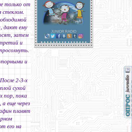
не только от
м стеклом.
еобходимой
а, дают ему
JUNIOR RADIO
осят, затем
 третий и
просохнуть.
упорными и
После 2-3-х
плой сухой
 пор, пока
 а еще через
рафин плавят
орном
ют его на