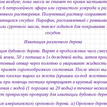
м воздухе, пока масса не станет по краям застыват
 6 петролейного эфира или сернистого углерода и р
шенного растворения. Полученный раствор сохраняют
вающихся сосудах. Парафин, расплавленный с равным
 или сурепного масла, также годится для покрывання
сосудов.
Имитация различного дерева
ция дубового дерева.
Варят в продолжение часа смесь 
ой земли, 50 г поташа в 1л дождевой воды, затем п
темный отвар через полотно и уваривают жидкость 
е примет сиропообразного состояния. После этого вы
нно плоские ящики из жести (крышки из-под жестяно
и при помощи пестика превращают в крупный ворош
чения с водой (1 порошка на 20 воды) в течение неско
ет прекрасную протраву для имитации дубового дере
я американского орехового дерева.
а) Ореховое дере