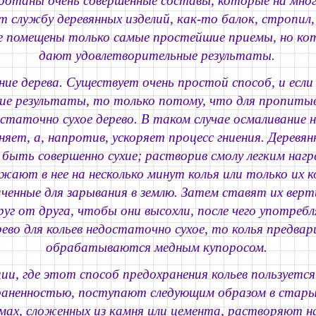
ботаны очень совершенные составы, которые на мног
 службу деревянных изделий, как-то балок, стропил,
е помещены только самые простейшие приемы, но ко
дают удовлетворительные результаты.
ние дерева.
Существует очень простой способ, и если 
ие результаты, то только потому, что для пропиты
статочно сухое дерево. В таком случае осмаливание н
яет, а, напротив, ускоряет процесс гниения. Деревян
быть совершенно сухие; растворив смолу легким нагр
жают в нее на несколько минут колья или только их к
ченные для зарывания в землю. Затем ставят их верт
уг от друга, чтобы они высохли, после чего употребл
рево для кольев недостаточно сухое, то колья предва
обрабатываются медным купоросом.
ии, где этот способ предохранения кольев пользуетс
аненностью, поступают следующим образом в стары
ямах, сложенных из камня или цемента, растворяют 