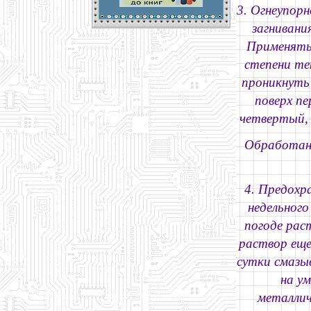
3. Огнеупорн
загнивани
Применять 
степени те
проникнуть 
поверх п
четвертый, 
Обработанн
4. Предохр
недельного
погоде рас
раствор еще
сутки смазы
на у
металлич