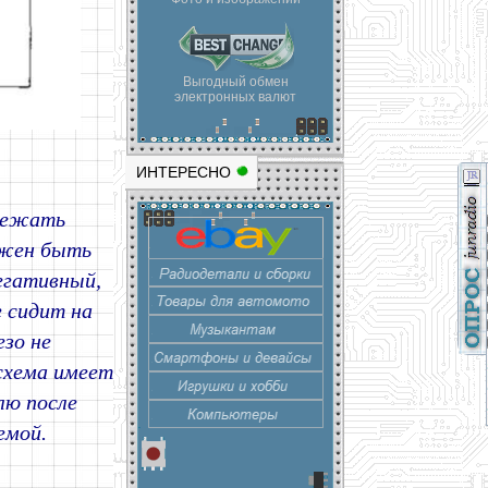
Выгодный обмен
электронных валют
ИНТЕРЕСНО
збежать
лжен быть
егативный,
 сидит на
зо не
схема имеет
лю после
емой.