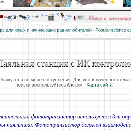
алы и опыт профессионалов - Basics of electricity, educational 
 для юных и начинающих радиолюбителей - Popular science educa
Паяльная станция с ИК контроле
убликуются по мере поступления. Для упорядоченного тема
поиска воспользуйтесь блоком
"Карта сайта"
твительный фототранзистор используется для опр
ы паяльника. Фототранзистор должен взаимодейс