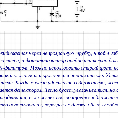
окидывается через непрозрачную трубку, чтобы и
ого света, и фототранзистор предпочтительно до
К-фильтром. Можно использовать старый фото н
сный пластик или красное или черное стекло. Утюг
теле. Когда железо удаляется из держателя, желе
ется детектором. Тепло будет увеличиваться, но 
апаздывания; если железо возвращается к держате
ого использования, перегрев не должен быть пробл