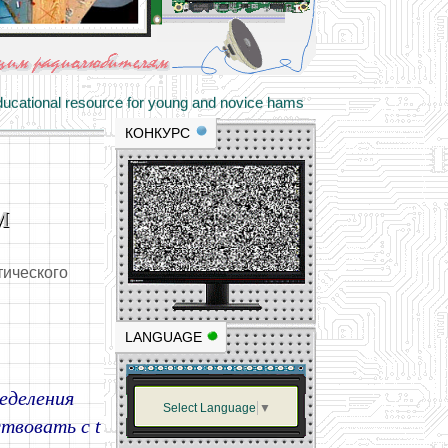
materials and professional experience
tional resource for young and novice hams
КОНКУРС
м
тического
LANGUAGE
еделения
Select Language
▼
твовать с t