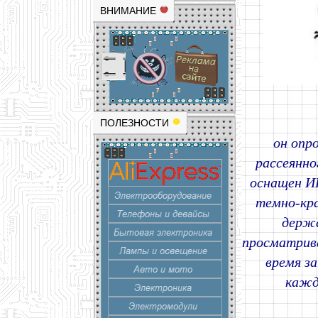
ВНИМАНИЕ
ПОЛЕЗНОСТИ
он опр
рассеянн
оснащен И
темно-кра
держа
просматрива
время з
кажд