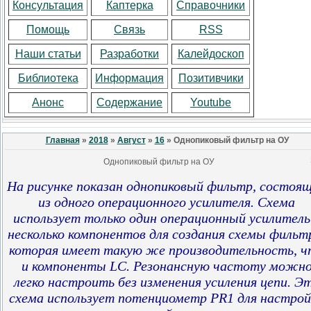
Консультация
Каптерка
Справочники
Помощь
Связь
RSS
Наши статьи
Разработки
Калейдоскоп
Библиотека
Информация
Позитивчики
Анонс
Содержание
Youtube
Главная
»
2018
»
Август
»
16
» Однопиковый фильтр на ОУ
Однопиковый фильтр на ОУ
На рисунке показан однопиковый фильтр, состоя
из одного операционного усилителя. Схема
использует только один операционный усилитель
несколько компонентов для создания схемы фильт
которая имеет такую ​​же производительность, 
и компоненты LC. Резонансную частоту можн
легко настроить без изменения усиления цепи. Э
схема использует потенциометр PR1 для настрой