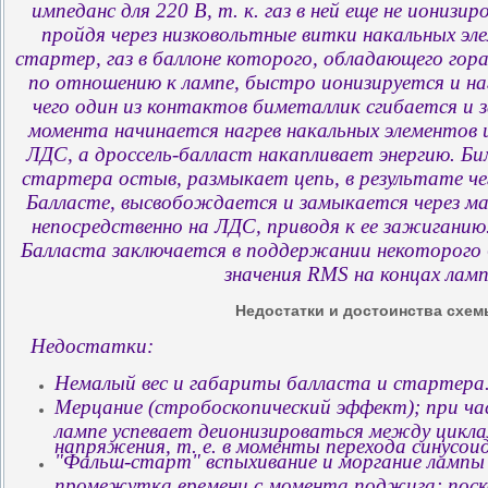
импеданс для 220 В, т. к. газ в ней еще не ионизи
пройдя через низковольтные витки накальных эл
стартер, газ в баллоне которого, обладающего го
по отношению к лампе, быстро ионизируется и на
чего один из контактов биметаллик сгибается и 
момента начинается нагрев накальных элементов 
ЛДС, а дроссель-балласт накапливает энергию. Б
стартера остыв, размыкает цепь, в результате чег
Балласте, высвобождается и замыкается через ма
непосредственно на ЛДС, приводя к ее зажиганию
Балласта заключается в поддержании некоторого 
значения RMS на концах лам
Недостатки и достоинства схем
Недостатки:
Немалый вес и габариты балласта и стартера
Мерцание (стробоскопический эффект); при час
лампе успевает деионизироваться между цикла
напряжения, т. е. в моменты перехода синусоид
"Фальш-старт" вспыхивание и моргание лампы 
промежутка времени с момента поджига; пос