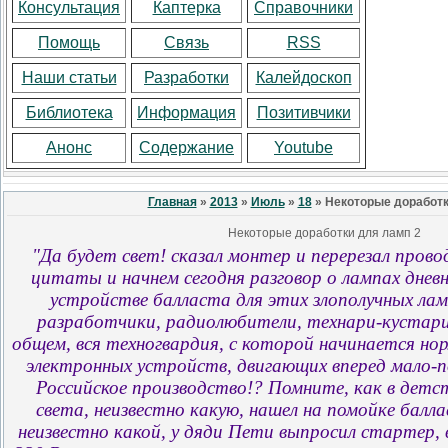
Консультация
Каптерка
Справочники
Помощь
Связь
RSS
Наши статьи
Разработки
Калейдоскоп
Библиотека
Информация
Позитивчики
Анонс
Содержание
Youtube
Главная
»
2013
»
Июль
»
18
» Некоторые доработк
Некоторые доработки для ламп 2
"Да будет свет! сказал монтер и перерезал прово
цитаты и начнем сегодня разговор о лампах дневн
устройстве балласта для этих злополучных ламп
разработчики, радиолюбители, технари-кустари, 
общем, вся техногвардия, с которой начинается но
электронных устройств, двигающих вперед мало-п
Российское производство!? Помните, как в детст
света, неизвестно какую, нашел на помойке балл
неизвестно какой, у дяди Пети выпросил стартер, в