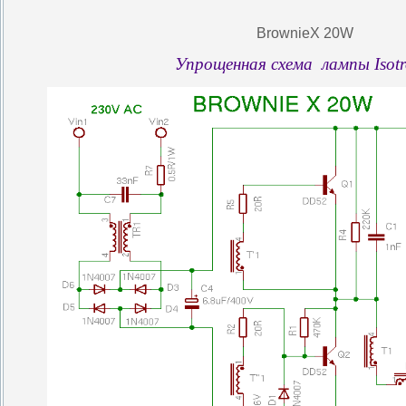
BrownieX 20W
Упрощенная
схема
лампы
Isot