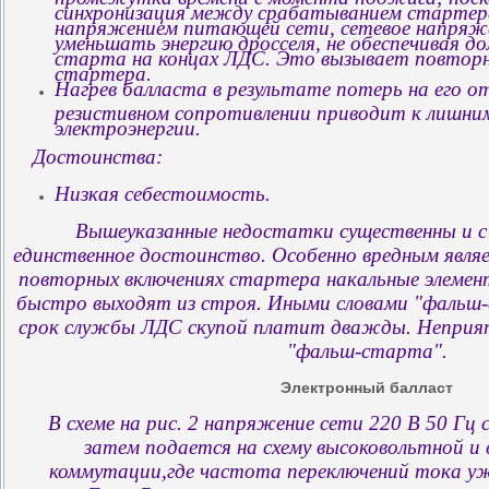
синхронизация между срабатыванием стартер
напряжением питающей сети, сетевое напря
уменьшать энергию дросселя, не обеспечивая д
старта на концах ЛДС. Это вызывает повтор
стартера.
Нагрев балласта в результате потерь на его 
резистивном сопротивлении приводит к лишн
электроэнергии.
Достоинства:
Низкая себестоимость.
Вышеуказанные недостатки существенны и с 
единственное достоинство. Особенно вредным явля
повторных включениях стартера накальные элеме
быстро выходят из строя. Иными словами "фальш
срок службы ЛДС скупой платит дважды. Неприят
"фальш-старта".
Электронный балласт
В схеме на рис. 2 напряжение сети 220 В 50 Гц 
затем подается на схему высоковольтной и
коммутации,где частота переключений тока уже