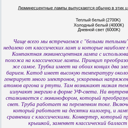
Люминесцентные лампы выпускаются обычно в этих ц
Теплый белый (2700K)
Холодный белый (4000K)
Дневной свет (6000K)
Чаще всего мы встречаемся с "белыми теплыми
недалеко от классических ламп и которые наиболее 
Компактная люминесцентная лампа с использова
похожа на классические лампы. Принцип преобразо
же самое. Трубка имеет на обоих концах два эл
барием. Катод имеет высокую температуру около 
генерирует много электронов, ускоренных напряж
атомов аргона и ртути. Там возникают низкая те
излучают энергию в форме УФ-света. На внутрен
сталкивается с люминофором, который преобразу
свет. Труба работает на переменном токе. Включ
который работает на десятки килогерц, и лам
сравнении с классическими. Конвертер, который 
крышкой, заменяет классический балласт