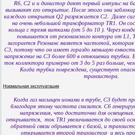
R6, C2 и и динистор дают первый импульс на б
вызывают его открытие. После этого они заблоки
каждого открытия Q2 разряжается С2. Далее сиг
на очень небольшой трансформатор TR1. Он со
кольца с тремя витками (от 5 до 10 ). Через кон
повышается от резонансного контура от L1, T
загорается Резонанс является частотой, которая
C3, потому что он имеет гораздо меньшую емкость
напряжение на C3 более 600 в отношении трубки. 
ток коллектора примерно от 3 до 5 раз больше, че
Когда трубка повреждена, существует опас
транзистора.
Нормальная эксплуатация
Когда газ насыщен ионами в трубе, C3 будет пр
благодаря этому частота снизится. C6 генериру
напряжения, что достаточно для освещения.
открывается, ток TR1 увеличивается до своей ос
обратной связи обрывается с базой, и транзист
открывается второй транзистор и весь про