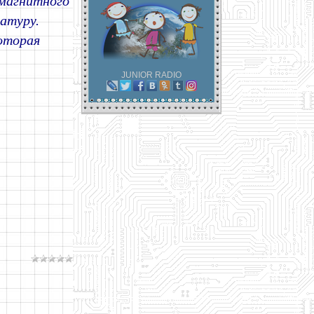
 магнитного
матуру.
оторая
JUNIOR RADIO