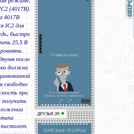
ном режиме,
IC2 (4017B).
а 4017B
я IC2 для
едь, быстро
ить 25,5 В
ровнять.
Ставки на спорт
двумя после
тка должна
цинкованной
н свободно
жность при
Есть свободное время?
Можешь немного подработать.
ы получить
оложении
ДРУЗЬЯ JR
 типа
 пистолет.