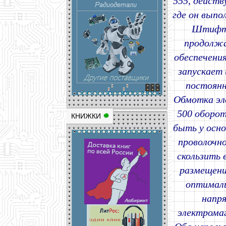
555, дейст
где он выпо
Штифт 
продолжа
обеспечени
запускает
постоянн
Обмотка эл
500 оборот
КНИЖКИ
быть у осно
проволочно
скользить 
размещени
оптималь
напря
электрома