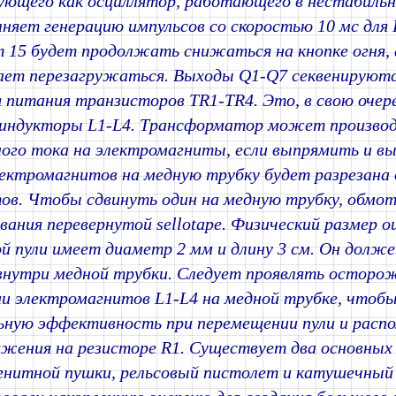
вующего как осциллятор, работающего в нестабиль
лняет генерацию импульсов со скоростью 10 мс для 
15 будет продолжать снижаться на кнопке огня, 
ет перезагружаться. Выходы Q1-Q7 секвенируютс
я питания транзисторов TR1-TR4. Это, в свою очер
 индукторы L1-L4. Трансформатор может производ
ого тока на электромагниты, если выпрямить и вы
ектромагнитов на медную трубку будет разрезана 
ов. Чтобы сдвинуть один на медную трубку, обмо
вания перевернутой sellotape. Физический размер о
й пули имеет диаметр 2 мм и длину 3 см. Он долже
внутри медной трубки. Следует проявлять осторо
и электромагнитов L1-L4 на медной трубке, чтоб
ную эффективность при перемещении пули и расп
жения на резисторе R1. Существует два основных
гнитной пушки, рельсовый пистолет и катушечный