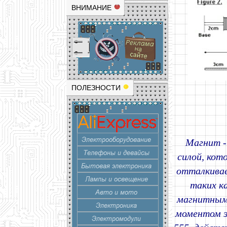
ВНИМАНИЕ
ПОЛЕЗНОСТИ
Магнит -
силой, кот
отталкивае
таких к
магнитным
моментом э