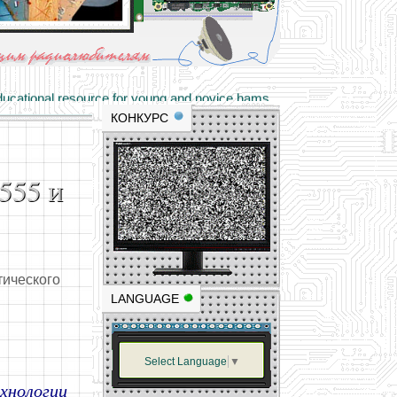
materials and professional experience
tional resource for young and novice hams
КОНКУРС
555 и
тического
LANGUAGE
Select Language
▼
ехнологии