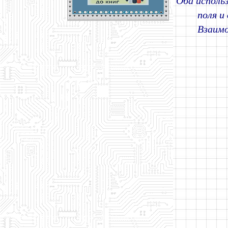
Оба исполь
поля и
Взаимо