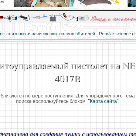
алы и опыт профессионалов - Basics of electricity, educational 
 для юных и начинающих радиолюбителей - Popular science educa
итоуправляемый пистолет на NE
4017B
убликуются по мере поступления. Для упорядоченного тема
поиска воспользуйтесь блоком
"Карта сайта"
дназначена для создания пушки с использованием т