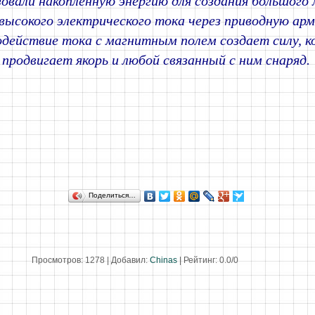
зовали накопленную энергию для создания большого
 высокого электрического тока через приводную ар
действие тока с магнитным полем создает силу, к
продвигает якорь и любой связанный с ним снаряд.
Поделиться…
Просмотров
:
1278
|
Добавил
:
Chinas
|
Рейтинг
:
0.0
/
0