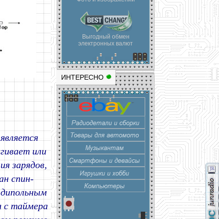
Выгодный обмен
электронных валют
ИНТЕРЕСНО
 является
гивает или
я зарядов,
ан спин-
 дипольным
 с таймера