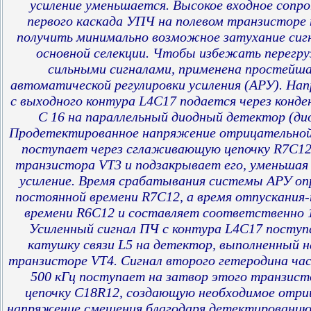
усиление уменьшается. Высокое входное сопр
первого каскада УПЧ на полевом транзисторе 
получить минимально возможное затухание сиг
основной селекции. Чтобы избежать перегр
сильными сигналами, применена простейша
автоматической регулировки усиления (АРУ). Н
с выходного контура L4C17 подается через конде
С 16 на параллельный диодный детектор (ди
Продетектированное напряжение отрицательной
поступает через сглаживающую цепочку R7C12
транзистора VT3 и подзакрывает его, уменьша
усиление. Время срабатывания системы АРУ оп
постоянной времени R7C12, а время отпускания
времени R6C12 и составляет соответственно 1
Усиленный сигнал ПЧ с контура L4C17 поступ
катушку связи L5 на детектор, выполненный н
транзисторе VT4. Сигнал второго гетеродина ча
500 кГц поступает на затвор этого транзист
цепочку C18R12, создающую необходимое отри
напряжение смещения благодаря детектировани