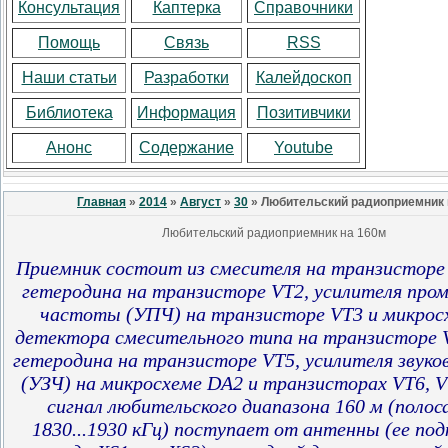
Консультация
Каптерка
Справочники
Помощь
Связь
RSS
Наши статьи
Разработки
Калейдоскоп
Библиотека
Информация
Позитивчики
Анонс
Содержание
Youtube
Главная
»
2014
»
Август
»
30
» Любительский радиоприемник 
Любительский радиоприемник на 160м
Приемник состоит из смесителя на транзисторе 
гетеродина на транзисторе VT2, усилителя пр
частоты (УПЧ) на транзисторе VT3 и микрос
детектора смесительного типа на транзисторе 
гетеродина на транзисторе VT5, усилителя звук
(УЗЧ) на микросхеме DA2 и транзисторах VT6, V
сигнал любительского диапазона 160 м (поло
1830...1930 кГц) поступает от антенны (ее по