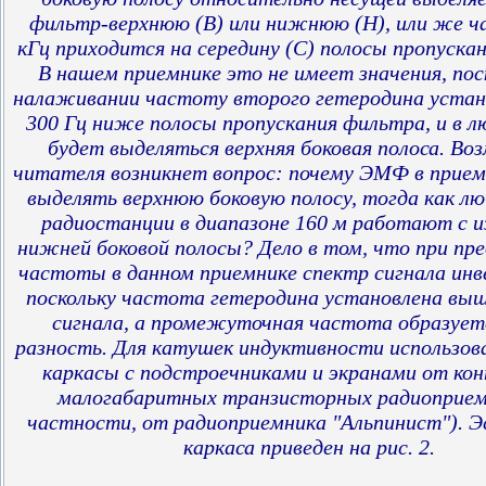
фильтр-верхнюю (В) или нижнюю (Н), или же ч
кГц приходится на середину (С) полосы пропуска
В нашем приемнике это не имеет значения, пос
налаживании частоту второго гетеродина уста
300 Гц ниже полосы пропускания фильтра, и в л
будет выделяться верхняя боковая полоса. Во
читателя возникнет вопрос: почему ЭМФ в прие
выделять верхнюю боковую полосу, тогда как л
радиостанции в диапазоне 160 м работают с и
нижней боковой полосы? Дело в том, что при пр
частоты в данном приемнике спектр сигнала инв
поскольку частота гетеродина установлена вы
сигнала, а промежуточная частота образуетс
разность. Для катушек индуктивности использо
каркасы с подстроечниками и экранами от ко
малогабаритных транзисторных радиоприем
частности, от радиоприемника "Альпинист"). Э
каркаса приведен на рис. 2.