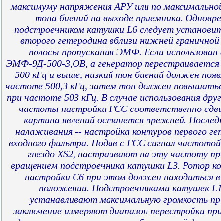
максимуму напряжения АРУ или по максимально
тона биений на выходе приемника. Одновр
подстроечником катушки L6 следует установи
второго гетеродина вблизи нижней гранично
полосы пропускания ЭМФ. Если использован
ЭМФ-9Д-500-3,ОВ, а генератор перестраиваетс
500 кГц и выше, низкий тон биений должен появ
частоте 500,3 кГц, затем тон должен повышатьс
при частоте 503 кГц. В случае использования дру
частоты настройки ГСС соответственно сдви
картина явлений останется прежней. Послед
налаживания -- настройка контуров первого ге
входного фильтра. Подав с ГСС сигнал частотой
гнездо XS2, настраивают на эту частоту пр
вращением подстроечника катушки L3. Ротор к
настройки С6 при этом должен находиться в
положении. Подстроечниками катушек L1
устанавливают максимальную громкость пр
заключение измеряют диапазон перестройки при