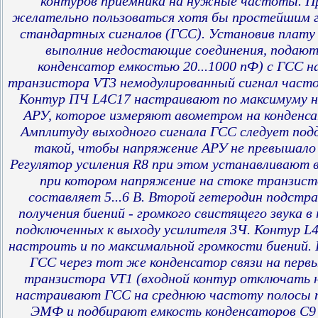
контуров приемника на нужные частоты. П
желательно пользоваться хотя бы простейшим 
стандартных сигналов (ГСС). Установив плату 
выполнив недостающие соединения, подают
конденсатор емкостью 20...1000 пФ) с ГСС н
транзистора VT3 немодулированный сигнал часто
Контур ПЧ L4C17 настраивают по максимуму 
АРУ, которое измеряют авометром на конденса
Амплитуду выходного сигнала ГСС следует по
такой, чтобы напряжение АРУ не превышало 0,
Регулятор усиления R8 при этом устанавливают 
при котором напряжение на стоке транзист
составляет 5...6 В. Второй гетеродин подстр
получения биений - громкого свистящего звука в
подключенных к выходу усилителя 3Ч. Контур 
настроить и по максимальной громкости биений. 
ГСС через тот же конденсатор связи на перв
транзистора VT1 (входной контур отключать 
настраивают ГСС на среднюю частоту полосы 
ЭМФ и подбирают емкость конденсаторов С9 