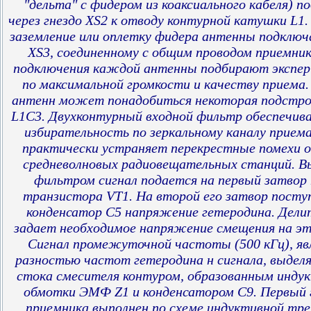
"дельта" с фидером из коаксиального кабеля) 
через гнездо XS2 к отводу контурной катушки L1.
заземление или оплетку фидера антенны подключ
XS3, соединенному с общим проводом приемник
подключения каждой антенны подбирают экспе
по максимальной громкости и качеству приема.
антенн может понадобиться некоторая подстро
L1C3. Двухконтурный входной фильтр обеспечив
избирательность по зеркальному каналу прием
практически устраняет перекрестные помехи
средневолновых радиовещательных станций. 
фильтром сигнал подается на первый затвор 
транзистора VT1. На второй его затвор посту
конденсатор С5 напряжение гетеродина. Дели
задает необходимое напряжение смещения на эт
Сигнал промежуточной частоты (500 кГц), я
разностью частот гетеродина н сигнала, выделя
стока смесителя контуром, образованным инду
обмотки ЭМФ Z1 и конденсатором С9. Первый 
приемника выполнен по схеме индуктивной тре