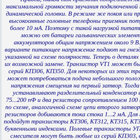
максимальной громкости звучания подключенной 
динамической головки. В режиме же покоя или п
высокоомные головные телефоны приемник пот
более 10 мА. Поэтому с такой нагрузкой питат
можно от батареи гальванических элемент
аккумуляторов общим напряжением около 9 В
варианте питающее напряжение подают на гнезд
указанной на схеме полярности. Теперь о деталях
их возможной замене. Транзистор VT1 может бы
серий КП306, КП350. Для некоторых из этих тр
может потребоваться подача небольшого поло
напряжения смещения на первый затвор. Тогда 
устанавливают разделительный конденсатор
75...200 пФ и два резистора сопротивлением 10
по схеме, аналогичной схеме цепи второго затво
резисторов добиваются тока стока 1...2 мА. Для
подойдут транзисторы КТ306, КТ312, КТ315, КТ
буквенными индексами. Полевые транзисторы УП
смесителя могут быть любые из серий КП303, 