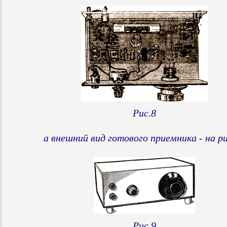
Рис.8
а внешний вид готового приемника - на ри
Рис.9