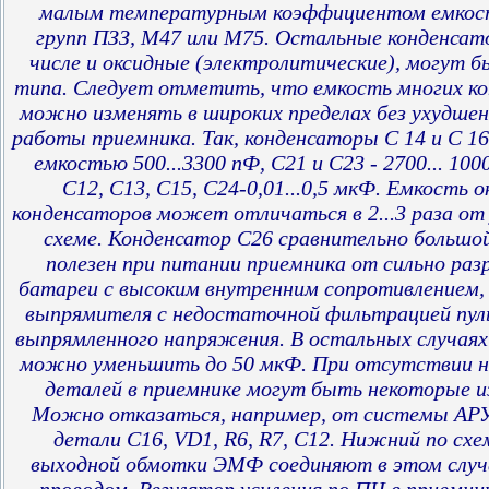
малым температурным коэффициентом емкост
групп ПЗЗ, М47 или М75. Остальные конденсат
числе и оксидные (электролитические), могут 
типа. Следует отметить, что емкость многих к
можно изменять в широких пределах без ухудшен
работы приемника. Так, конденсаторы С 14 и С 1
емкостью 500...3300 пФ, С21 и С23 - 2700... 100
С12, С13, С15, С24-0,01...0,5 мкФ. Емкость 
конденсаторов может отличаться в 2...3 раза от 
схеме. Конденсатор С26 сравнительно большо
полезен при питании приемника от сильно ра
батареи с высоким внутренним сопротивлением,
выпрямителя с недостаточной фильтрацией пу
выпрямленного напряжения. В остальных случаях
можно уменьшить до 50 мкФ. При отсутствии 
деталей в приемнике могут быть некоторые и
Можно отказаться, например, от системы АРУ
детали С16, VD1, R6, R7, С12. Нижний по схе
выходной обмотки ЭМФ соединяют в этом случ