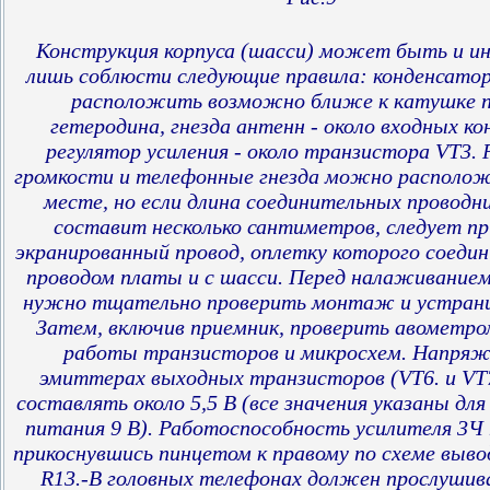
Конструкция корпуса (шасси) может быть и и
лишь соблюсти следующие правила: конденсато
расположить возможно ближе к катушке п
гетеродина, гнезда антенн - около входных ко
регулятор усиления - около транзистора VT3. 
громкости и телефонные гнезда можно располо
месте, но если длина соединительных проводни
составит несколько сантиметров, следует п
экранированный провод, оплетку которого соеди
проводом платы и с шасси. Перед налаживание
нужно тщательно проверить монтаж и устрани
Затем, включив приемник, проверить авомет
работы транзисторов и микросхем. Напряж
эмиттерах выходных транзисторов (VT6. и VT
составлять около 5,5 В (все значения указаны дл
питания 9 В). Работоспособность усилителя 3Ч
прикоснувшись пинцетом к правому по схеме выво
R13.-B головных телефонах должен прослушив