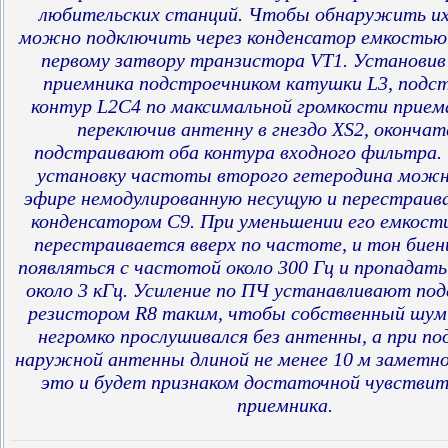
любительских станций. Чтобы обнаружить их
можно подключить через конденсатор емкостью 2
первому затвору транзистора VT1. Установив
приемника подстроечником катушки L3, под
контур L2C4 по максимальной громкости приема
переключив антенну в гнездо XS2, окончат
подстраивают оба контура входного фильтра.
установку частоты второго гетеродина можно
эфире немодулированную несущую и перестраив
конденсатором С9. При уменьшении его емкост
перестраивается вверх по частоте, и тон бие
появляться с частотой около 300 Гц и пропадат
около 3 кГц. Усиление по ПЧ устанавливают п
резистором R8 таким, чтобы собственный шум
негромко прослушивался без антенны, а при п
наружной антенны длиной не менее 10 м заметно
это и будет признаком достаточной чувстви
приемника.