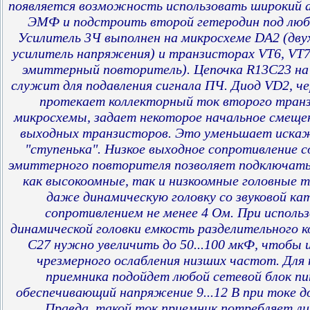
появляется возможность использовать широкий
ЭМФ и подстроить второй гетеродин под любо
Усилитель 3Ч выполнен на микросхеме DA2 (дв
усилитель напряжения) и транзисторах VT6, VT7
эмиттерный повторитель). Цепочка R13C23 на
служит для подавления сигнала ПЧ. Диод VD2, ч
протекает коллекторный ток второго тран
микросхемы, задает некоторое начальное смещен
выходных транзисторов. Это уменьшает иска
"ступенька". Низкое выходное сопротивление 
эмиттерного повторителя позволяет подключать
как высокоомные, так и низкоомные головные 
даже динамическую головку со звуковой ка
сопротивлением не менее 4 Ом. При исполь
динамической головки емкость разделительного 
С27 нужно увеличить до 50...100 мкФ, чтобы
чрезмерного ослабления низших частот. Для
приемника подойдет любой сетевой блок пи
обеспечивающий напряжение 9...12 В при токе до 
Правда, такой ток приемник потребляет ли