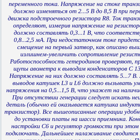
переменного тока. Напряжение на стоке транз
должно изменяться от 2...5 В до 8,5 В при пе
движка подстроечного резистора R8. Ток тран
определяют, измерив напряжение на резисторе
должно составлять 0,3...1 В, что соответст
0,8...2,5 мА. При недостаточном токе придет
смещение на первый затвор, как описано выш
излишнем-увеличить сопротивление резисто
Работоспособность гетеродинов проверяют, п
щупы авометра к выводам конденсаторов С 13
Напряжение на них должно составлять 5...7 В.
выводов катушек L3 и L6 должно вызывать у
напряжения на 0,5...1,5 В, что укажет на наличи
При отсутствии генерации следует искать не
деталь (обычно ей оказывается катушка индукт
транзистор). Все вышеописанные операции удоб
до установки платы на шасси приемника. Кон
настройки С6 и регулятор громкости при это
подключать. Дальнейшее налаживание сводится 