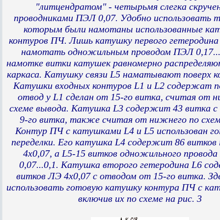
"литцендратом" - четырьмя слегка скруч
проводниками ПЭЛ 0,07. Удобно использовать т
которым были намотаны использованные ка
контуров ПЧ. Лишь катушку первого гетеродина
намотать одножильным проводом ПЭЛ 0,17...
намотке витки катушек равномерно распределяю
каркаса. Катушку связи L5 наматывают поверх к
Катушки входных контуров L1 и L2 содержат по
отвод у L1 сделан от 15-го витка, считая от 
схеме вывода. Катушка L3 содержит 43 витка с
9-го витка, также считая от нижнего по схем
Контур ПЧ с катушками L4 и L5 использован го
переделки. Его катушка L4 содержит 86 витков
4х0,07, а L5-15 витков одножильного прово
0,07...0,1. Катушка второго гетеродина L6 со
витков ЛЭ 4х0,07 с отводом от 15-го витка. З
использовать готовую катушку контура ПЧ с кат
включив их по схеме на рис. 3