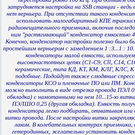
затрудняется настройка на SSB станции - ведь 
нет верньера. При отсутствии такого конденс
использовать малогабаритный КПЕ транзис
радиовещательного приемника, включив последо
ним "растягивающий" конденсатор емкостью 40
Конечно, конденсатор настройки полезно было б
простейшим верньером с замедлением 1 :3...1 : 1
конденсаторы малой емкости, используем
высокочастотных цепях (С1-С9, Cll, C14, С1
керамические, типа КД, КТ, КМ, КЛГ, КЛС, К 
подобные. Подойдут также слюдяные спрес
конденсаторы КСО и пленочные ПО или ПМ. Кон
можно выполнить в виде отрезка провода ПЭЛ 0,8
обкладка) с намотанными на нем 10...15-ю витк
ПЭЛШО 0,25 (другая обкладка). Емкость полу
конденсатора легко подбирать, отматывая или
витки провода. После настройки витки закрепля
лаком. В колебательных контурах приемника, 
гетеродинных, желательно установить конде