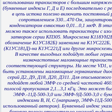
использовании транзисторов с большим напряже
(буквенные индексы Г, Д и Е) последовательно с 
в цепь истока полезно включить постоянный 
сопротивлением 330...470 Ом, зашунтиров
конденсатором емкостью 0,01...0,1 мкФ. В эти
можно также использовать транзисторы с изо
затвором серии КП305. Микросхема К118УН2Б
обозначение К1УС182Б) заменима на К1УС222Б
(К1УС181Д)-на К1УС221Д или другие микросхемы
В качестве выходных подойдут любые герм
низкочастотные маломощные транзист
соответствующей структуры. На месте VD1, и
быть установлены маломощные германиевые дио
серий Д2, Д9, Д18, Д20, Д311. Для описываемог
подойдет любой ЭМФ со средней частотой 460..
полосой пропускания 2,1...3,1 кГц. Это может б
ЭМФ.-11Д-500-3,0 или ЭМФ-9Д-500-3,0 с бу
индексами В, Н, С (например, ЭМФ-11Д-500
использованный автором). Буквенный индекс указ
боковую полосу относительно несущей выделя