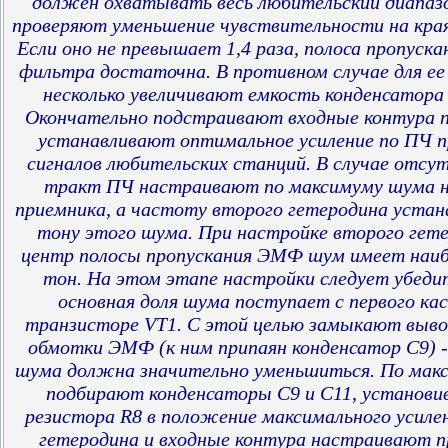
должен охватывать весь любительский диапазо
проверяют уменьшение чувствительности на края
Если оно не превышает 1,4 раза, полоса пропуска
фильтра достаточна. В противном случае для ее
несколько увеличивают емкость конденсатора 
Окончательно подстраивают входные контура п
устанавливают оптимальное усиление по ПЧ п
сигналов любительских станций. В случае отсу
тракт ПЧ настраивают по максимуму шума н
приемника, а частоту второго гетеродина уста
тону этого шума. При настройке второго гете
центр полосы пропускания ЭМФ шум имеет наиб
тон. На этом этапе настройки следует убеди
основная доля шума поступает с первого кас
транзисторе VT1. С этой целью замыкают выво
обмотки ЭМФ (к ним припаян конденсатор С9) -
шума должна значительно уменьшиться. По мак
подбирают конденсаторы С9 и С11, установи
резистора R8 в положение максимального усиле
гетеродина и входные контура настраивают п