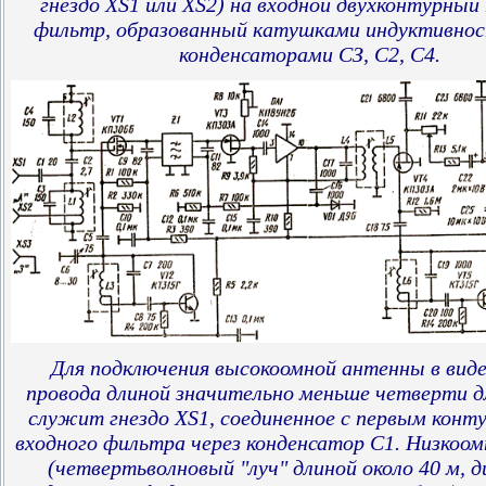
гнездо XS1 или XS2) на входной двухконтурный
фильтр, образованный катушками индуктивност
конденсаторами СЗ, С2, С4.
Для подключения высокоомной антенны в виде
провода длиной значительно меньше четверти 
служит гнездо XS1, соединенное с первым конт
входного фильтра через конденсатор С1. Низкоо
(четвертьволновый "луч" длиной около 40 м, д