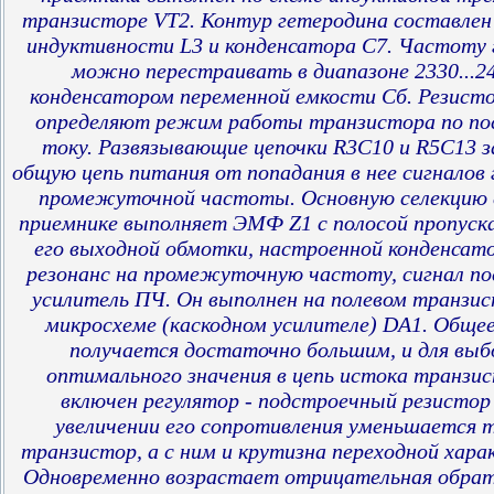
транзисторе VT2. Контур гетеродина составлен
индуктивности L3 и конденсатора С7. Частоту
можно перестраивать в диапазоне 2330...2
конденсатором переменной емкости Сб. Резисто
определяют режим работы транзистора по по
току. Развязывающие цепочки R3C10 и R5C13
общую цепь питания от попадания в нее сигналов 
промежуточной частоты. Основную селекцию с
приемнике выполняет ЭМФ Z1 с полосой пропуска
его выходной обмотки, настроенной конденсато
резонанс на промежуточную частоту, сигнал п
усилитель ПЧ. Он выполнен на полевом транзис
микросхеме (каскодном усилителе) DA1. Общее
получается достаточно большим, и для выб
оптимального значения в цепь истока транзи
включен регулятор - подстроечный резистор
увеличении его сопротивления уменьшается т
транзистор, а с ним и крутизна переходной хар
Одновременно возрастает отрицательная обратн