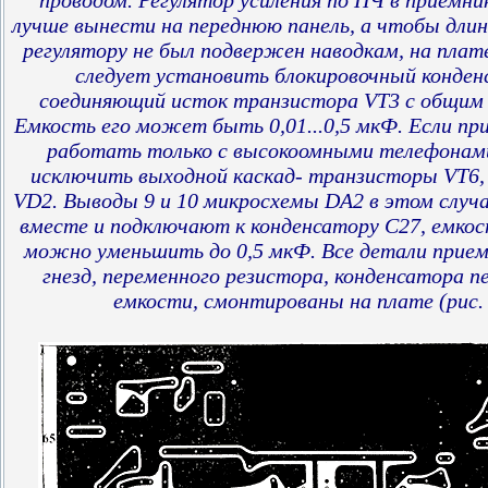
проводом. Регулятор усиления по ПЧ в приемни
лучше вынести на переднюю панель, а чтобы длин
регулятору не был подвержен наводкам, на плат
следует установить блокировочный конден
соединяющий исток транзистора VT3 с общим 
Емкость его может быть 0,01...0,5 мкФ. Если пр
работать только с высокоомными телефонам
исключить выходной каскад- транзисторы VT6, 
VD2. Выводы 9 и 10 микросхемы DA2 в этом случ
вместе и подключают к конденсатору С27, емкос
можно уменьшить до 0,5 мкФ. Все детали прием
гнезд, переменного резистора, конденсатора п
емкости, смонтированы на плате (рис. 