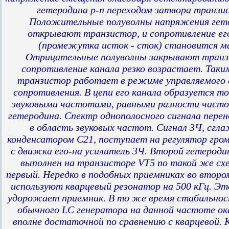
гетеродина р-n переходом затвора транзи
Положительные полуволны напряжения гет
открывают транзистор, и сопротивление ег
(промежутка исток - сток) становится м
Отрицательные полуволны закрывают транз
сопротивление канала резко возрастает. Таки
транзистор работает в режиме управляемого 
сопротивления. В цепи его канала образуется то
звуковыми частотами, равными разности часто
гетеродина. Спектр однополосного сигнала пере
в область звуковых частот. Сигнал 3Ч, сгл
конденсатором С21, поступает на регулятор гром
с движка его-на усилитель 3Ч. Второй гетероди
выполнен на транзисторе VT5 по такой же схе
первый. Нередко в подобных приемниках во второ
используют кварцевый резонатор на 500 кГц. Это
удорожает приемник. В то же время стабильно
обычного LC генератора на данной частоте о
вполне достаточной по сравнению с кварцевой. 