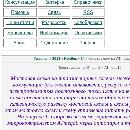
Консультация
Каптерка
Справочники
Помощь
Связь
RSS
Наши статьи
Разработки
Калейдоскоп
Библиотека
Информация
Позитивчики
Анонс
Содержание
Youtube
Главная
»
2013
»
Ноябрь
»
14
» Конструкции на ATmega
Конструкции на ATmega8 и ATmega16
Мостовая схема на транзисторных ключах може
коммутации (включения, отключения, реверса и 
электродвигателя постоянного тока. Если в каче
схеме поставить оптопары то таким образом 
гальваническую развязку мостовой схемы и схемы 
этом мостовую схему и схему управления питать 
На рисунке 1 изображена схема управления э
микроконтроллером ATmega8 через оптопары и т