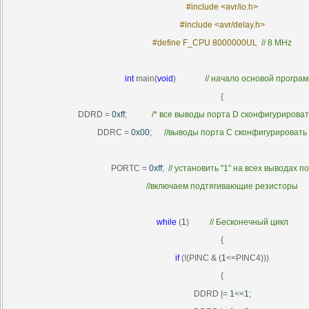
#include <avr/io.h>
#include <avr/delay.h>
#define F_CPU 8000000UL
// 8 MHz
int
main(
void
)
//
начало
основой
програ
{
DDRD =
0xff
;
/* все выводы порта D сконфигурировать
DDRC =
0x00
;
//выводы порта С сконфигурировать 
PORTC =
0xff
;
// установить "1" на всех выводах п
//включаем подтягивающие резисторы
while
(
1
)
// Бесконечный цикл
{
if
(!(PINC & (
1
<<PINC4)))
{
DDRD |=
1
<<
1
;