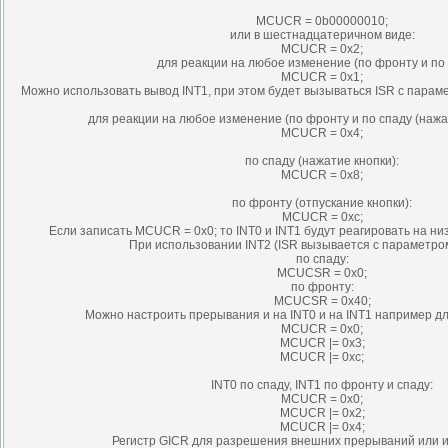
MCUCR = 0b00000010;
или в шестнадцатеричном виде:
MCUCR = 0x2;
для реакции на любое изменение (по фронту и по 
MCUCR = 0x1;
Можно использовать вывод INT1, при этом будет вызываться ISR с парамет
для реакции на любое изменение (по фронту и по спаду (нажат
MCUCR = 0x4;
по спаду (нажатие кнопки):
MCUCR = 0x8;
по фронту (отпускание кнопки):
MCUCR = 0xс;
Если записать MCUCR = 0x0; то INT0 и INT1 будут реагировать на ни
При использовании INT2 (ISR вызывается с параметром
по спаду:
MCUCSR = 0x0;
по фронту:
MCUCSR = 0x40;
Можно настроить прерывания и на INT0 и на INT1 например дл
MCUCR = 0x0;
MCUCR |= 0x3;
MCUCR |= 0xc;
INT0 по спаду, INT1 по фронту и спаду:
MCUCR = 0x0;
MCUCR |= 0x2;
MCUCR |= 0x4;
Регистр GICR для разрешения внешних прерываний или 