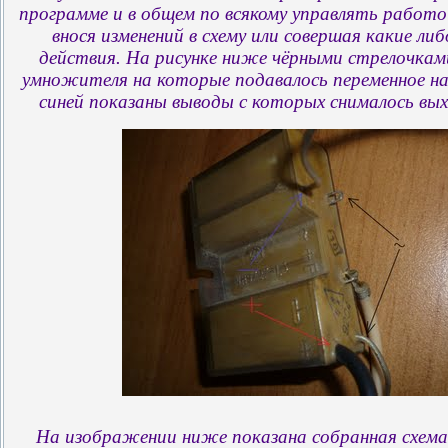
программе и в общем по всякому управлять работо
внося изменений в схему или совершая какие ли
действия. На рисунке ниже чёрными стрелочкам
умножителя на которые подавалось переменное на
синей показаны выводы с которых снималось вы
На изображении ниже показана собранная схема