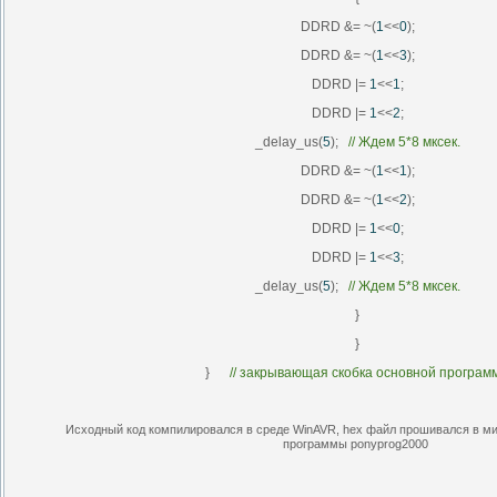
DDRD &= ~(
1
<<
0
);
DDRD &= ~(
1
<<
3
);
DDRD |=
1
<<
1
;
DDRD |=
1
<<
2
;
_delay_us(
5
);
//
Ждем
5*8
мксек
.
DDRD &= ~(
1
<<
1
);
DDRD &= ~(
1
<<
2
);
DDRD |=
1
<<
0
;
DDRD |=
1
<<
3
;
_delay_us(
5
);
//
Ждем
5*8
мксек
.
}
}
}
// закрывающая скобка основной програм
Исходный код компилировался в среде WinAVR, hex файл прошивался в м
программы ponyprog2000