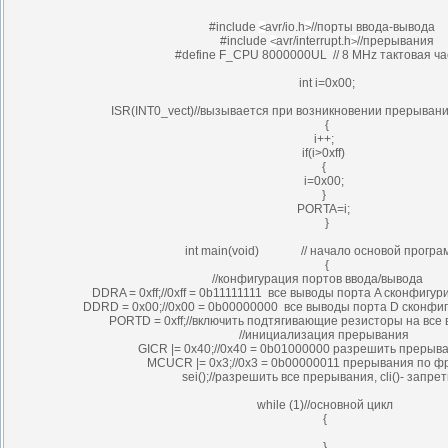
#include
avr/io.h
//порты ввода-вывода
<
>
#include
avr/interrupt.h
//прерывания
<
>
#define F_CPU 8000000UL // 8 MHz тактовая ча
int i=0x00;
ISR(INT0_vect)//вызывается при возникновении прерывания
{
i++;
if(i>0xff)
{
i=0x00;
}
PORTA=i;
}
int main(void) // начало основой програ
{
//конфигурация портов ввода/вывода
DDRA = 0xff;//0xff = 0b11111111 все выводы порта A сконфигу
DDRD = 0x00;//0x00 = 0b00000000 все выводы порта D сконфиг
PORTD = 0xff;//включить подтягивающие резисторы на все
//инициализация прерывания
GICR |= 0x40;//0x40 = 0b01000000 разрешить прерыва
MCUCR |= 0x3;//0x3 = 0b00000011 прерывания по фр
sei();//разрешить все прерывания, cli()- запре
while (1)//основной цикл
{
}