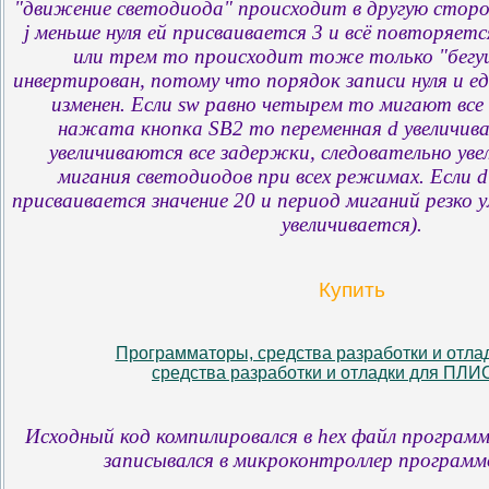
"движение светодиода" происходит в другую сторо
j меньше нуля ей присваивается 3 и всё повторяетс
или трем то происходит тоже только "бегу
инвертирован, потому что порядок записи нуля и 
изменен. Если sw равно четырем то мигают все
нажата кнопка SB2 то переменная d увеличивае
увеличиваются все задержки, следовательно уве
мигания светодиодов при всех режимах. Если d
присваивается значение 20 и период миганий резко
увеличивается).
Купить
Программаторы, средства разработки и отла
средства разработки и отладки для ПЛ
Исходный код компилировался в hex файл програм
записывался в микроконтроллер программ