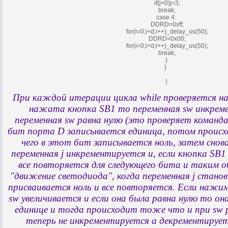
if(j<0)j=3;
break;
case 4:
DDRD=0xff;
for(i=0;i<d;i++)_delay_us(50);
DDRD=0x00;
for(i=0;i<d;i++)_delay_us(50);
break;
}
}
}
При каждой итерации цикла while проверяется н
нажата кнопка SB1 то переменная sw инкреме
переменная sw равна нулю (это проверяет команда 
бит порта D записывается единица, потом происх
чего в этот бит записывается ноль, затем сно
переменная j инкрементируется и, если кнопка SB
все повторяется для следующего бита и таким 
"движение светодиода", когда переменная j станов
присваивается ноль и все повторяется. Если нажи
sw увеличивается и если она была равна нулю то о
единице и тогда происходит тоже что и при sw р
теперь не инкрементируется а декрементирует