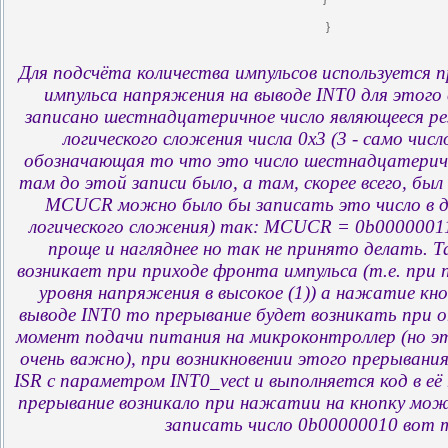
}
Для подсчёта количества импульсов используется 
импульса напряжения на выводе INT0 для этог
записано шестнадцатеричное число являющееся р
логического сложения числа 0x3 (3 - само числ
обозначающая то что это число шестнадцатеричн
там до этой записи было, а там, скорее всего, был
MCUCR можно было бы записать это число в дв
логического сложения) так: MCUCR = 0b00000011
проще и нагляднее но так не принято делать. Т
возникает при приходе фронта импульса (т.е. при пе
уровня напряжения в высокое (1)) а нажатие кно
выводе INT0 то прерывание будет возникать при о
момент подачи питания на микроконтроллер (но эт
очень важно), при возникновении этого прерывани
ISR с параметром INT0_vect и выполняется код в её
прерывание возникало при нажатии на кнопку мо
записать число 0b00000010 вот 