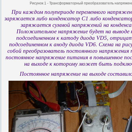
Рисунок 1 - Трансформаторный преобразователь напряжени
При каждом полупериоде переменного напряжени
заряжается либо конденсатор C1 либо конденсато
заряжается суммой напряжений на конденса
Положительное напряжение будет на выводе 
подсоединенном к катоду диода VD5, отрицат
подсоединенном к аноду диода VD6. Схема на рис
собой преобразователь постоянного напряжения 
постоянное напряжение питания в повышенное по
на выходе к которому может быть подключ
Постоянное напряжение на выходе составило