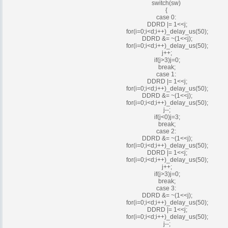
switch(sw)
{
case 0:
DDRD |= 1<<j;
for(i=0;i<d;i++)_delay_us(50);
DDRD &= ~(1<<j);
for(i=0;i<d;i++)_delay_us(50);
j++;
if(j>3)j=0;
break;
case 1:
DDRD |= 1<<j;
for(i=0;i<d;i++)_delay_us(50);
DDRD &= ~(1<<j);
for(i=0;i<d;i++)_delay_us(50);
j--;
if(j<0)j=3;
break;
case 2:
DDRD &= ~(1<<j);
for(i=0;i<d;i++)_delay_us(50);
DDRD |= 1<<j;
for(i=0;i<d;i++)_delay_us(50);
j++;
if(j>3)j=0;
break;
case 3:
DDRD &= ~(1<<j);
for(i=0;i<d;i++)_delay_us(50);
DDRD |= 1<<j;
for(i=0;i<d;i++)_delay_us(50);
j--;