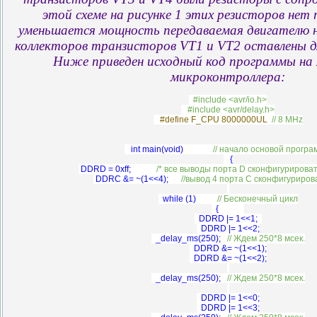
этой схеме на рисунке 1 этих резисторов нет т
уменьшается мощность передаваемая двигателю н
коллекторов транзисторов VT1 и VT2 оставлены д
Ниже приведен исходный код программы на 
микроконтроллера:
#include <avr/io.h>
#include <avr/delay.h>
#define F_CPU 8000000UL
// 8 MHz
int main(void)
// начало основой прогр
{
DDRD = 0xff;
/* все выводы порта D сконфигурироват
DDRC &= ~(1<<4);
//вывод 4 порта С сконфигурирова
while (1)
// Бесконечный цикл
{
DDRD |= 1<<1;
DDRD |= 1<<2;
_delay_ms(250);
// Ждем 250*8 мсек.
DDRD &= ~(1<<1);
DDRD &= ~(1<<2);
_delay_ms(250);
// Ждем 250*8 мсек.
DDRD |= 1<<0;
DDRD |= 1<<3;