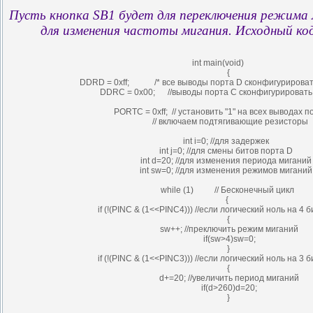
Пусть кнопка SB1 будет для переключения режима 
для изменения частоты мигания. Исходный ко
int main(void)
{
DDRD = 0xff; /* все выводы порта D сконфигурировать
DDRC = 0x00; //выводы порта С сконфигурировать 
PORTC = 0xff;
// установить "1" на всех выводах п
// включаем подтягивающие резисторы
int i=0; //для задержек
int j=0; //для смены битов порта D
int d=20; //для изменения периода миганий
int sw=0; //для изменения режимов миганий
while (1) // Бесконечный цикл
{
if (!(PINC & (1<<PINC4))) //если логический ноль на 4 
{
sw++; //преключить режим миганий
if(sw>4)sw=0;
}
if (!(PINC & (1<<PINC3))) //если логический ноль на 3 
{
d+=20; //увеличить период миганий
if(d>260)d=20;
}