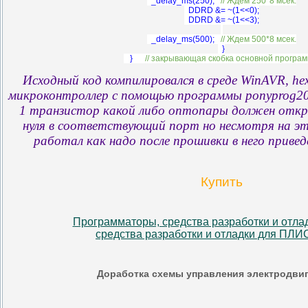
_delay_ms(250);
// Ждем 250*8 мсек.
DDRD &= ~(1<<0);
DDRD &= ~(1<<3);
_delay_ms(500);
// Ждем 500*8 мсек.
}
}
// закрывающая скобка основной програ
Исходный код компилировался в среде WinAVR, he
микроконтроллер с помощью программы ponyprog200
1 транзистор какой либо оптопары должен откр
нуля в соответствующий порт но несмотря на э
работал как надо после прошивки в него приве
Купить
Программаторы, средства разработки и отла
средства разработки и отладки для ПЛ
Доработка схемы управления электродвиг