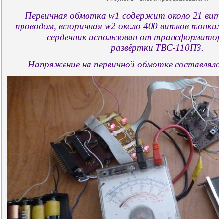
Первичная обмотка w1 содержит около 21 ви
проводом, вторичная w2 около 400 витков тонки
сердечник использован от трансформато
развёртки ТВС-110П3.
Напряжение на первичной обмотке составляло