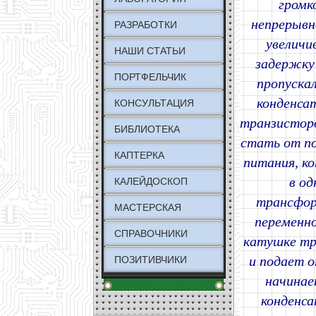
громк
непрерывн
РАЗРАБОТКИ
увеличи
НАШИ СТАТЬИ
задержку 
ПОРТФЕЛЬЧИК
пропуска
конденса
КОНСУЛЬТАЦИЯ
транзисторо
БИБЛИОТЕКА
стать от по
КАПТЕРКА
питания, ко
в од
КАЛЕЙДОСКОП
трансфор
МАСТЕРСКАЯ
переменно
СПРАВОЧНИКИ
катушке тр
и подает о
ПОЗИТИВЧИКИ
начинае
конденса