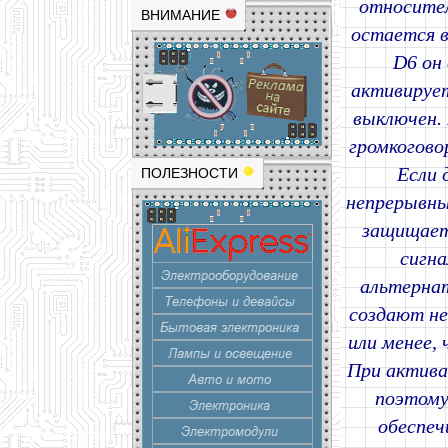
относител
ВНИМАНИЕ
остается в
D6 он
активирует
выключен. 
громкогово
Если 
ПОЛЕЗНОСТИ
непрерывны
защищает
сигна
альтернат
создают не
или менее,
При актива
поэтому
обеспеч