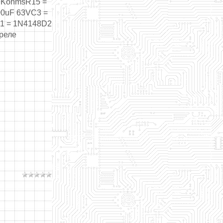
5 KohmsR15 =
00uF 63VC3 =
D1 = 1N4148D2
реле