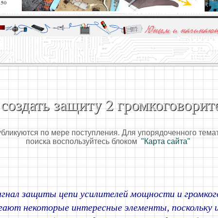
алы и опыт профессионалов - Basics of electricity, educational 
 для юных и начинающих радиолюбителей - Popular science educa
 создать защиту 2 громкоговорит
убликуются по мере поступления. Для упорядоченного тема
поиска воспользуйтесь блоком
"Карта сайта"
игнал защиты цепи усилителей мощности и громког
гают некоторые интересные элементы, поскольку 