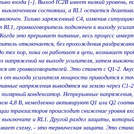
ьно входа [-]. Выход IC2B имеет низкий уровень, 
 выключенном состоянии, а RL1 остается деактив
 включен. Только заряженный C4, изменив ситуацию
 RL1, громкоговоритель подключен к выходу усилит
Когда это прерывает питание, весь процесс инверт
ритель отключается, без прохождения раздражаю
до тех пор, пока он работает в цепи, возникает пр
х напряжений на выходе усилителя, затем выключ
ся от громкоговорителей. Это станет с Q1-2. Аку
л от выхода усилителя мощности приводится к точ
ивные напряжения выводятся на землю через C1-2
 полярный конденсатор. Непрерывные напряжения, 
 чем 4,8 В, немедленно активируют Q1 или Q2 соот
ции транзисторов происходит снижение уровня вхо
 выключите и RL1. Другой раздел защиты, который
ивает схему, - это термическая защита. Это стан