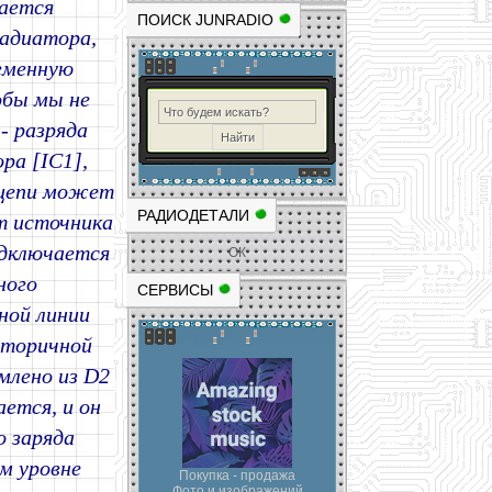
жается
ПОИСК JUNRADIO
радиатора,
ременную
обы мы не
- разряда
ра [IC1],
 цепи может
РАДИОДЕТАЛИ
т источника
одключается
ОК
ного
СЕРВИСЫ
ной линии
вторичной
млено из D2
ется, и он
о заряда
ом уровне
Покупка - продажа
Фото и изображений