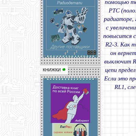
помощью те
PTC (пол
радиаторе,
с увеличен
повысится с
R2-3. Как т
он вернет
выключит R
цепи предел
КНИЖКИ
Если это пр
RL1, сл