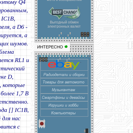
поэтому Q4
ированным,
 IC1B,
Выгодный обмен
еля, а D6 -
электронных валют
ируется, а
щих шумов.
ИНТЕРЕСНО
облема
ается RL1 и
стический
ке D,
, которые
более 1,7 В
ветственно.
да [] IC1B,
 для нас
овится с