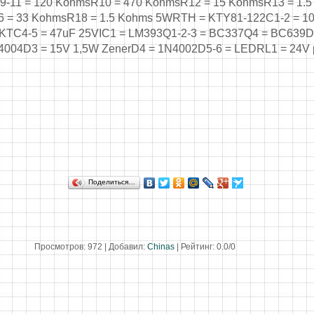
9-11 = 120 KohmsR10 = 470 KohmsR12 = 15 KohmsR13 = 1.
6 = 33 KohmsR18 = 1.5 Kohms 5WRTH = KTY81-122C1-2 = 1
KTC4-5 = 47uF 25VIC1 = LM393Q1-2-3 = BC337Q4 = BC639
4004D3 = 15V 1,5W ZenerD4 = 1N4002D5-6 = LEDRL1 = 24V 
Поделиться…
Просмотров
:
972
|
Добавил
:
Chinas
|
Рейтинг
:
0.0
/
0