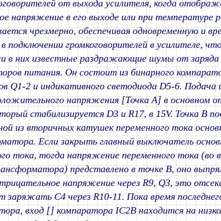
оговорителей от выхода усилителя, когда отобра
ое напряжение в его выходе или при температуре 
вается чрезмерно, обеспечивая одновременную и в
в подключении громкоговорителей в усилителе, чт
ли в них известные раздражающие шумы от заряда 
торов питания. Он состоит из бинарного компарато
в Q1-2 и индикативного светодиода D5-6. Подача
ложительного напряжения [Точка A] в основном о
торый стабилизируется D3 и R17, в 15V. Точка B п
ной из вторичных катушек переменного тока основ
матора. Если закрыть главный выключатель основ
го тока, тогда напряжение переменного тока (во 
ансформатора) представлено в точке B, оно выпря
трицательное напряжение через R9, Q3, это отсека
т заряжать C4 через R10-11. Пока время последнег
тора, вход [] компаратора IC2B находится на низк