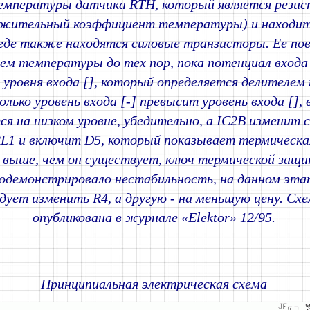
мпературы датчика RTH, который является резис
ожительный коэффициент температуры) и находит
 где также находятся силовые транзисторы. Ее по
ием температуры до тех пор, пока потенциал входа 
 уровня входа [], который определяется делителе
олько уровень входа [-] превысит уровень входа [],
ся на низком уровне, убедительно, а IC2B изменит 
L1 и включит D5, который показывает термическа
 выше, чем он существует, ключ термической защит
одемонстрировало нестабильность, на данном этап
едует изменить R4, а другую - на меньшую цену. Сх
опубликована в журнале «Elektor» 12/95.
Принципиальная электрическая схема