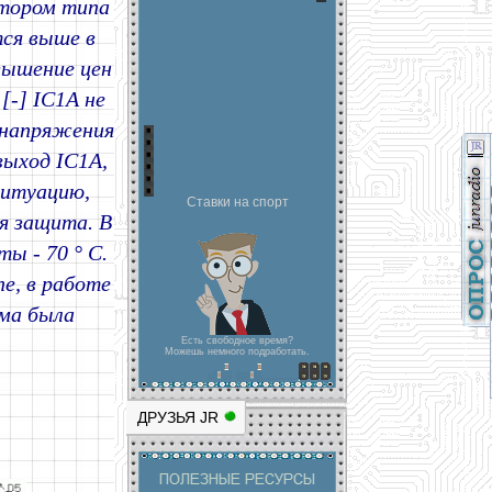
тором типа
ся выше в
вышение цен
[-] IC1A не
м напряжения
 выход IC1A,
ситуацию,
Ставки на спорт
я защита. В
ы - 70 ° C.
е, в работе
ема была
Есть свободное время?
Можешь немного подработать.
ДРУЗЬЯ JR