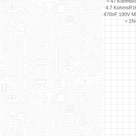
= 47 KohmsR
4.7 KohmsR1
470nF 100V M
= 1N