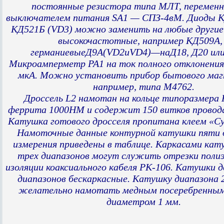
постоянные резистора типа МЛТ, переменн
выключателем питания SA1 — СПЗ-4вМ. Диоды К
КД521Б (VD3) можно заменить на любые другие
высокочастотные, например КД509А,
германиевыеД9А(VD2иVD4)—наД18, Д20 или
Микроамперметр РА1 на ток полного отклонения
мкА. Можно установить прибор бытового ма
например, типа М4762.
Дроссель L2 намотан на кольце типоразмера 
феррита 1000НМ и содержит 150 витков провода
Катушка готового дросселя пропитана клеем «С
Намоточные данные контурной катушки пяти 
измерения приведены в таблице. Каркасами кат
трех диапазонов могут служить отрезки поли
изоляции коаксиального кабеля РК-106. Катушки д
диапазонов бескаркасные. Катушку диапазона 2
желательно намотать медным посеребренным
диаметром 1 мм.