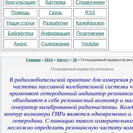
Консультация
Каптерка
Справочники
Помощь
Связь
RSS
Наши статьи
Разработки
Калейдоскоп
Библиотека
Информация
Позитивчики
Анонс
Содержание
Youtube
Главная
»
2014
»
Август
»
30
» Гетеродинный индикатор рез
Гетеродинный индикатор резонанса
В радиолюбительской практике для измерения 
частоты пассивной колебательной системы ч
применяют гетеродинный индикатор резонанса
объединяет в себе резонансный волномер и м
генератор калиброванной
радиочастоты. Коле
контур волномера ГИРа является одновременно и
гетеродина. С помощью такого измерительног
несложно определить резонансную частоту кол