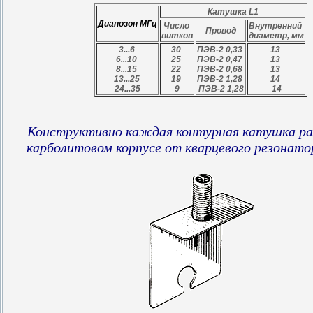
Катушка L1
Диапозон МГц
Число
Внутренний
Провод
витков
диаметр, мм
3...6
30
ПЭВ-2 0,33
13
6...10
25
ПЭВ-2 0,47
13
8...15
22
ПЭВ-2 0,68
13
13...25
19
ПЭВ-2 1,28
14
24...35
9
ПЭВ-2 1,28
14
Конструктивно каждая контурная катушка ра
карболитовом корпусе от кварцевого резонатора