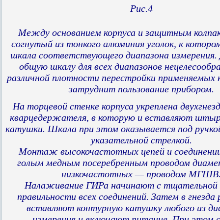
Рис.4
Между основанием корпуса и защитным колпа
согнутый из тонкого алюминия уголок, к которо
шкала соответствующего диапазона измерения. 
общую шкалу для всех диапазонов нецелесообр
различной плотности перестройки применяемых 
затруднит пользование прибором.
На торцевой стенке корпуса укреплена двухгнез
кварцедержателя, в которую и вставляют штыр
катушки. Шкала при этом оказывается под ручко
указательной стрелкой.
Монтаж высокочастотных цепей и соединении
голым медным посеребренным проводом диаме
низкочастотных — проводом МГШВ
Налаживание ГИРа начинают с тщательной 
правильности всех соединений. Затем в гнезда
вставляют контурную катушку любого из ди
измерения и включают питание. При этом 