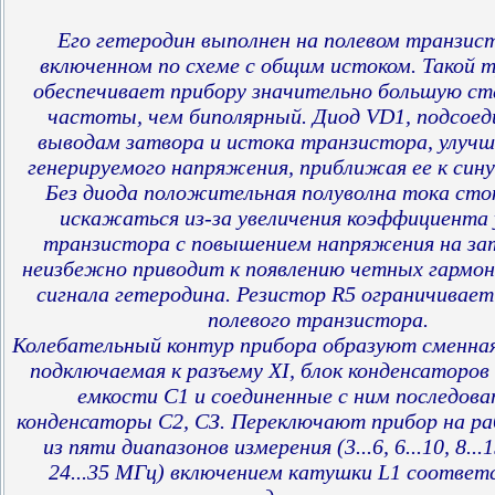
Его гетеродин выполнен на полевом транзист
включенном по схеме с общим истоком. Такой 
обеспечивает прибору значительно большую с
частоты, чем биполярный. Диод VD1, подсоед
выводам затвора и истока транзистора, улуч
генерируемого напряжения, приближая ее к сину
Без диода положительная полуволна тока сто
искажаться из-за увеличения коэффициента 
транзистора с повышением напряжения на за
неизбежно приводит к появлению четных гармон
сигнала гетеродина. Резистор R5 ограничивает
полевого транзистора.
Колебательный контур прибора образуют сменная
подключаемая к разъему XI, блок конденсаторов
емкости С1 и соединенные с ним последов
конденсаторы С2, СЗ. Переключают прибор на ра
из пяти диапазонов измерения (3...6, 6...10, 8...1
24...35 МГц) включением катушки L1 соотве