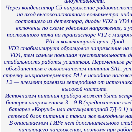
индуктивности.
Через конденсатор С5 напряжение радиочастот
на вход высокочастотного вольтметра-инд
состоящего из детектора, диоды VD2 и VD4 
включены по схеме удвоения напряжения, и у
постоянного тока на транзисторе VT2 с микро
РА1 в коллекторной цепи. Диод
VD3 стабилизирует образцовое напряжение на 
VD4, тем самым повышая чувствительность 
стабильность работы усилителя. Переменным ре
объединенным с выключателем питания SA1, ус
стрелку микроамперметра РА1 в исходное положе
L2 — элемент развязки гетеродина от источник
высокой частоте.
Источником питания прибора может быть встро
батарея напряжением 3....9 В (предпочтение сл
батарее «Корунд» или аккумуляторной 7Д-0.1) 
сетевой блок питания с таким же выходным н
В описываемом ГИРе нет дополнительного ста
питающего напряжения, поэтому при работ