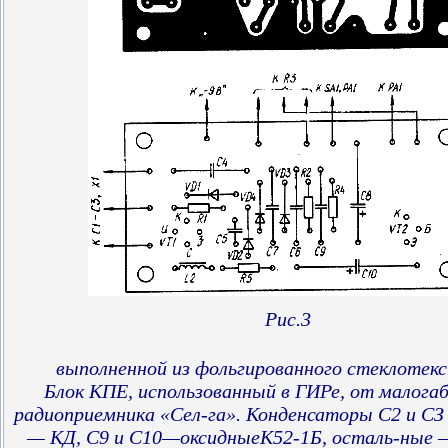
Рис.3
выполненной из фольгированного стеклотек
Блок КПЕ, использованный в ГИРе, от малога
радиоприемника «Сел-га». Конденсаторы С2 и СЗ
— КД, С9 и С10—оксидныеК52-1Б, осталь-ные 