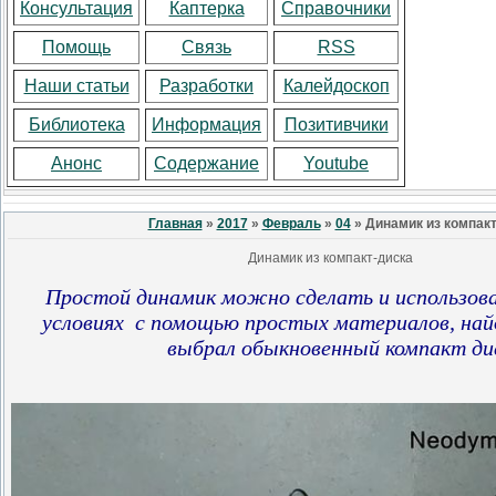
Консультация
Каптерка
Справочники
Помощь
Связь
RSS
Наши статьи
Разработки
Калейдоскоп
Библиотека
Информация
Позитивчики
Анонс
Содержание
Youtube
Главная
»
2017
»
Февраль
»
04
» Динамик из компак
Динамик из компакт-диска
Простой динамик можно сделать и использов
условиях с помощью простых материалов, най
выбрал обыкновенный компакт ди