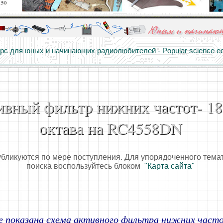
алы и опыт профессионалов - Basics of electricity, educational 
 для юных и начинающих радиолюбителей - Popular science educa
вный фильтр нижних частот- 18 
октава на RC4558DN
убликуются по мере поступления. Для упорядоченного тема
поиска воспользуйтесь блоком
"Карта сайта"
е показана схема активного фильтра нижних часто