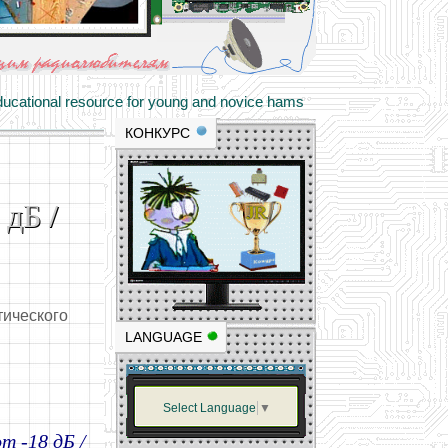
materials and professional experience
tional resource for young and novice hams
КОНКУРС
дБ /
тического
LANGUAGE
Select Language
▼
т -18 дБ /