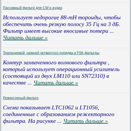
Пассивный фильтр для CW и аудио
Использует недорогие 88-mH тороиды, чтобы
обеспечить очень резкую полосу 35 Гц на 3 дБ.
Фильтр имеет высокие вносимые потери
...
Читать дальше »
Трапециевой, нижний четвертого порядка и FSK фильтры
Контур захваченного волнового фильтра ,
который использует операционный усилитель
(состоящий из двух LM110 или SN72310) в
качестве
...
Читать дальше »
Режекторный фильтр
Cхема показывает LTC1062 и LT1056,
соединенные с образованием режекторного
фильтра. На рисунке
...
Читать дальше »