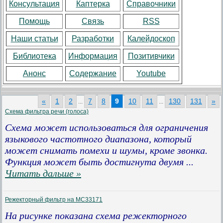
Консультация
Каптерка
Справочники
Помощь
Связь
RSS
Наши статьи
Разработки
Калейдоскоп
Библиотека
Информация
Позитивчики
Анонс
Содержание
Youtube
«
1
2
7
8
9
10
11
130
131
»
...
...
Схема фильтра речи (голоса)
Схема может использоваться для ограничения
языкового частотного диапазона, который
может снимать помехи и шумы, кроме звонка.
Функция может быть достигнута двумя
...
Читать дальше »
Режекторный фильтр на MC33171
На рисунке показана схема режекторного