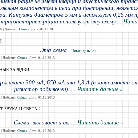
ивная рация не имеет кварца и акустического тран
жным компонентом в цепи при повторении, являетс
ра. Катушка диаметром 5 мм и использует 0,25 мм п
 транзисторные рации используют эту схему
...
Чита
0 | Добавил:
Chinas
| Дата:
01.12.2013
И
Эта
схема
...
Читать дальше »
 | Добавил:
Chinas
| Дата:
01.12.2013
НЫЕ ЗАРЯДКИ
рживает 300 мА, 650 мА или 1,3 A (в зависимости о
резистор подключен).
...
Читать дальше »
 | Добавил:
Chinas
| Дата:
01.12.2013
Т ЗВУКА И СВЕТА 2
Схема
включает и вы
...
Читать дальше »
 | Добавил:
Chinas
| Дата:
01.12.2013