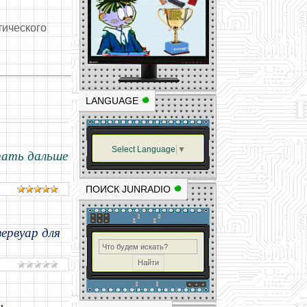
тического
LANGUAGE
Select Language
▼
ать дальше
ПОИСК JUNRADIO
ервуар для