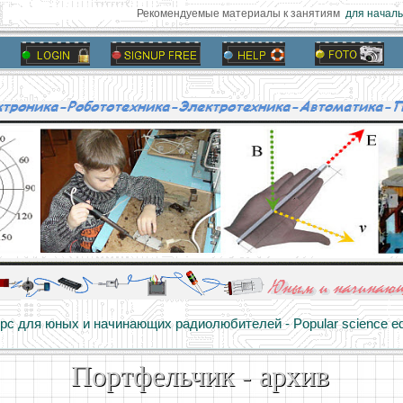
Рекомендуемые материалы к занятиям
для начальн
алы и опыт профессионалов - Basics of electricity, educational 
 для юных и начинающих радиолюбителей - Popular science educa
Портфельчик - архив