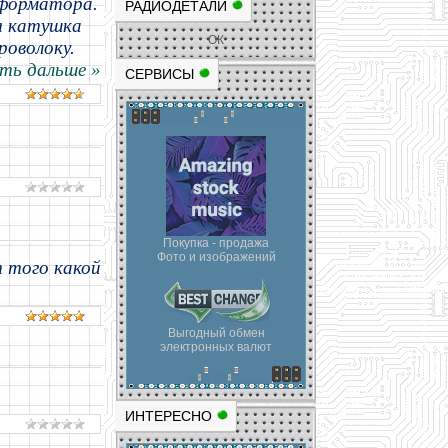
сформатора.
РАДИОДЕТАЛИ
я катушка
ОК
роволоку.
ть дальше »
СЕРВИСЫ
Покупка - продажа
Фото и изображений
т того какой
Выгодный обмен
электронных валют
ИНТЕРЕСНО