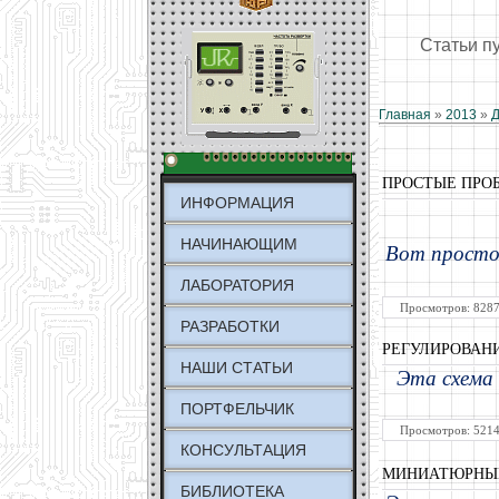
Статьи п
Главная
»
2013
»
Д
ПРОСТЫЕ ПРО
ИНФОРМАЦИЯ
НАЧИНАЮЩИМ
Вот простой
ЛАБОРАТОРИЯ
Просмотров: 8287
РАЗРАБОТКИ
РЕГУЛИРОВАН
НАШИ СТАТЬИ
Эта схема 
ПОРТФЕЛЬЧИК
Просмотров: 5214
КОНСУЛЬТАЦИЯ
МИНИАТЮРНЫЕ
БИБЛИОТЕКА