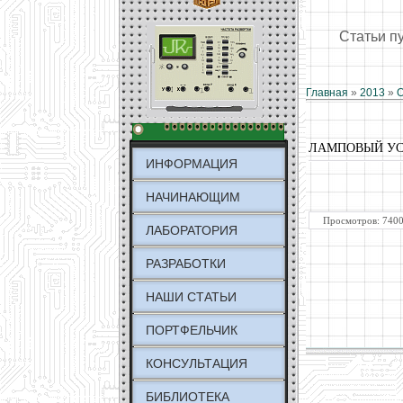
Статьи п
Главная
»
2013
»
О
ЛАМПОВЫЙ УС
ИНФОРМАЦИЯ
НАЧИНАЮЩИМ
Просмотров: 7400
ЛАБОРАТОРИЯ
РАЗРАБОТКИ
НАШИ СТАТЬИ
ПОРТФЕЛЬЧИК
КОНСУЛЬТАЦИЯ
БИБЛИОТЕКА