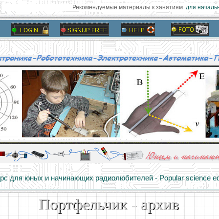
Рекомендуемые материалы к занятиям
для начальн
алы и опыт профессионалов - Basics of electricity, educational 
 для юных и начинающих радиолюбителей - Popular science educa
Портфельчик - архив