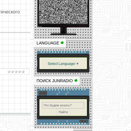
тического
LANGUAGE
Select Language
▼
ПОИСК JUNRADIO