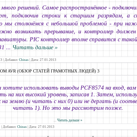
много решений. Самое распространённое - подключ
рт, подключив строки к старшим разрядам, а с
о мы столкнёмся с небольшой проблемой - при на
лжно возникать прерывание, и контроллер долже
лавиатуры. PIC контроллер вполне справится с такой
31
...
Читать дальше »
3 | Добавил:
Chinas
| Дата:
27.01.2013
COM AVR (ОБЗОР СТАТЕЙ ГРАМОТНЫХ ЛЮДЕЙ) 3
ы хотите использовать выводы PCF8574 на вход, ва
ь на них высокий уровень, записав 1. Затем, использу
 на землю (и читать с них 0) или не дергать (и соотв
читать 1). Но это мы рассмотрим позже.
...
Читать дальше »
 | Добавил:
Chinas
| Дата:
27.01.2013