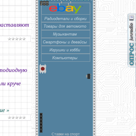
 заставляют
етодиодную
ли круче
ше »
Ставки на спорт