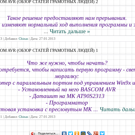
COM AVR (ОБЗОР СТАТЕЙ ГРАМОТНЫХ ЛЮДЕЙ) 2
Такое решение предоставляют нам прерывания.
 изменяют нормальный ход выполнения программы и
...
Читать дальше »
3 | Добавил:
Chinas
| Дата:
27.01.2013
COM AVR (ОБЗОР СТАТЕЙ ГРАМОТНЫХ ЛЮДЕЙ) 1
Что же нужно, чтобы начать?
отребуется, чтобы написать первую программу - св
моргалку:
ютер с параллельным портом под управлением Win9x и
- Установленный на него BASCOM AVR
- Даташит на МК AT90S2313
- Программатор
естовая установка с пресловутым МК
...
Читать даль
1 | Добавил:
Chinas
| Дата:
27.01.2013
Поделиться…