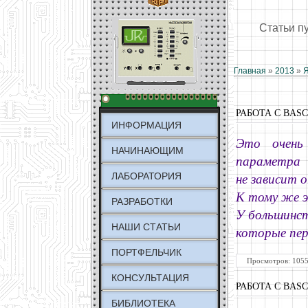
Статьи п
Главная
»
2013
»
Я
РАБОТА С BAS
ИНФОРМАЦИЯ
Это очень
НАЧИНАЮЩИМ
параметра
ЛАБОРАТОРИЯ
не зависит 
К тому же э
РАЗРАБОТКИ
У большинств
НАШИ СТАТЬИ
которые пер
ПОРТФЕЛЬЧИК
Просмотров: 1055
КОНСУЛЬТАЦИЯ
РАБОТА С BAS
БИБЛИОТЕКА