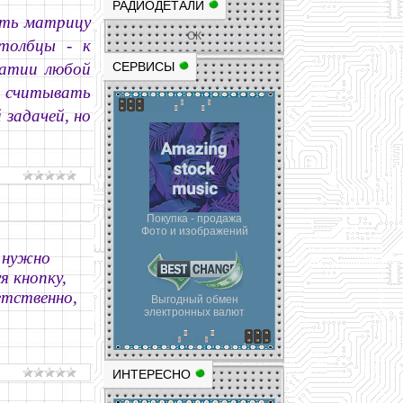
РАДИОДЕТАЛИ
ить матрицу
ОК
толбцы - к
жатии любой
СЕРВИСЫ
н считывать
 задачей, но
Покупка - продажа
Фото и изображений
м нужно
я кнопку,
етственно,
Выгодный обмен
электронных валют
ИНТЕРЕСНО