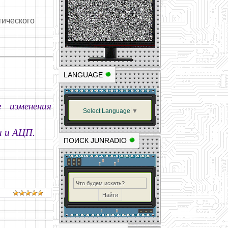
тического
LANGUAGE
 изменения
Select Language
▼
и и АЦП.
ПОИСК JUNRADIO