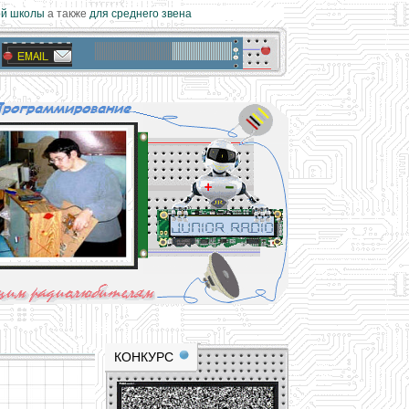
 школы
а также
для среднего звена
materials and professional experience
tional resource for young and novice hams
КОНКУРС