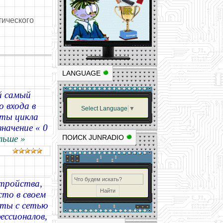
тического
LANGUAGE
й самый
о входа в
Select Language
▼
оты цикла
начение « 0
льше »
ПОИСК JUNRADIO
тройства,
сто в своем
оты с сетью
ессионалов,