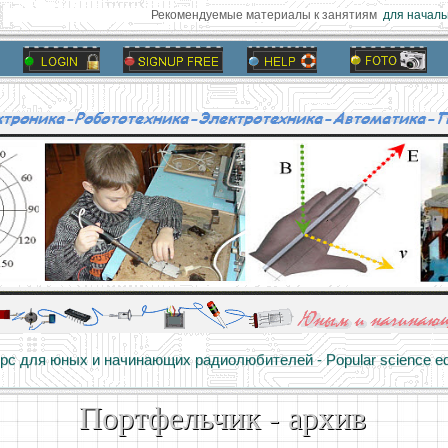
Рекомендуемые материалы к занятиям
для начальн
алы и опыт профессионалов - Basics of electricity, educational 
 для юных и начинающих радиолюбителей - Popular science educa
Портфельчик - архив