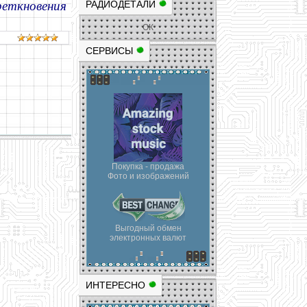
реткновения
РАДИОДЕТАЛИ
ОК
СЕРВИСЫ
Покупка - продажа
Фото и изображений
Выгодный обмен
электронных валют
ИНТЕРЕСНО