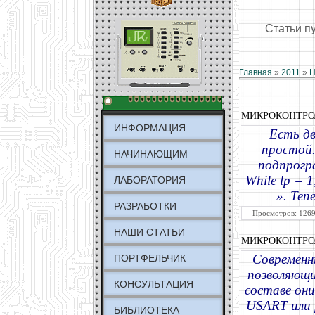
Статьи п
Главная
»
2011
»
Н
МИКРОКОНТРО
ИНФОРМАЦИЯ
Есть дв
простой.
НАЧИНАЮЩИМ
подпрогр
While lp = 
ЛАБОРАТОРИЯ
». Теп
РАЗРАБОТКИ
Просмотров: 1269
НАШИ СТАТЬИ
МИКРОКОНТРО
Современн
ПОРТФЕЛЬЧИК
позволяющи
КОНСУЛЬТАЦИЯ
составе он
USART или 
БИБЛИОТЕКА