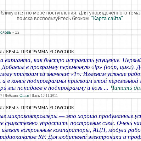
убликуются по мере поступления. Для упорядоченного тема
поиска воспользуйтесь блоком
"Карта сайта"
оябрь
»
12
ЛЛЕРЫ 4. ПРОГРАММА FLOWCODE.
а варианта, как быстро исправить упущение. Первы
 Добавим в программу переменную «lp» (loop, цикл). Д
амму присвоим ей значение «1». Изменим условие раб
1, а в конце подпрограммы присвоим этой переменной з
ерь мы попадаем в подпрограмму и возв
...
Читать да
7 | Добавил:
Chinas
| Дата:
13.11.2011
ЛЛЕРЫ 3. ПРОГРАММА FLOWCODE.
ые микроконтроллеры — это хорошо продуманные ус
е существенно упростить построение схем. Очень ча
и имеют встроенные компараторы, АЦП, модули раб
радиоканалом RF. Для любителей электроники и проф