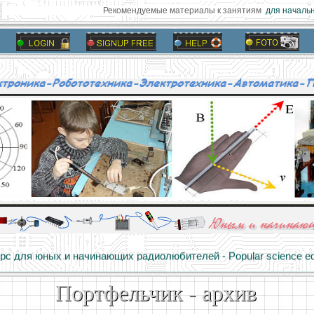
Рекомендуемые материалы к занятиям
для начальн
алы и опыт профессионалов - Basics of electricity, educational 
 для юных и начинающих радиолюбителей - Popular science educa
Портфельчик - архив