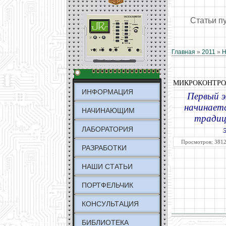
Статьи п
Главная
»
2011
»
Н
МИКРОКОНТРО
ИНФОРМАЦИЯ
Первый э
начинаетс
НАЧИНАЮЩИМ
традиц
ЛАБОРАТОРИЯ
Просмотров: 3812
РАЗРАБОТКИ
НАШИ СТАТЬИ
ПОРТФЕЛЬЧИК
КОНСУЛЬТАЦИЯ
БИБЛИОТЕКА