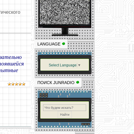
тического
LANGUAGE
зательно
тоявшейся
Select Language
▼
опытные
»
ПОИСК JUNRADIO