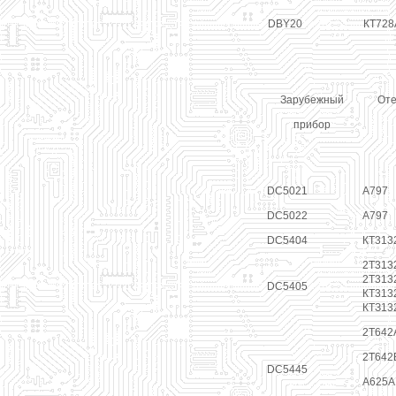
DBY20
КТ728
Зарубежный
Оте
прибор
DC5021
А797
DC5022
А797
DC5404
КТ313
2Т313
2Т313
DC5405
КТ313
КТЗ13
2Т642
2Т642
DC5445
А625А