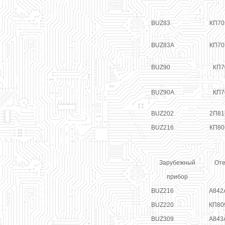
BUZ83
КП705
BUZ83A
КП705
BUZ90
КП7
BUZ90A
КП7
BUZ202
2П81
BUZ216
КП80
Зарубежный
Оте
прибор
BUZ216
А842
BUZ220
КП80
BUZ309
А843