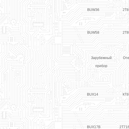
BUW36
2Т8
BUW58
2Т8
Зарубежный
Оте
прибор
BUX14
КТ8
BUX17B
2Т71