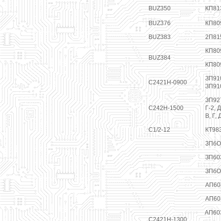
BUZ350
КП81
BUZ376
КП80
BUZ383
2П81
КП80
BUZ384
КП80
ЗП91
С2421Н-0900
ЗП91
ЗП927
С242Н-1500
Г-2, 
В, Г, 
С1/2-12
КТ98
ЗПбО
ЗП60
ЗПбО
АП60
АП60
АП603
С2421Н-1300