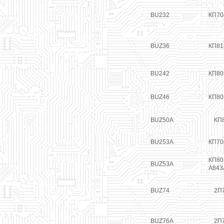
BU232
КП70
BUZ36
КП81
BU242
КП80
BUZ46
КП80
BUZ50A
КП
BU253A
КП70
КП80
BUZ53A
А843
BUZ74
2П
BUZ76A
2П