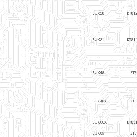
BUX18
КТ81
BUX21
КТ81
BUX48
2Т8
BUX48A
2Т8
BUX66A
КТ85
BUX69
2Т8