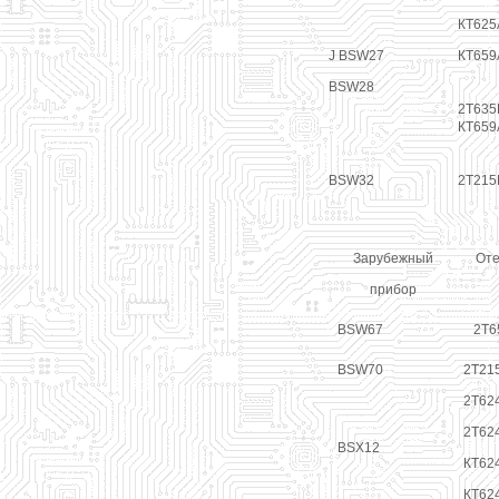
КТ625
J BSW27
КТ659
BSW28
2Т635
КТ659
BSW32
2Т215
Зарубежный
Оте
прибор
BSW67
2Т6
BSW70
2Т21
2Т624
2Т62
BSX12
КТ624
КТ62