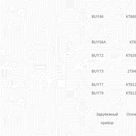
BUY46
КТ86
BUY56A
КТ8
BUY72
КТ926
BUY73
2Т94
BUY77
КТ81
BUY79
КТ81
Зарубежный
Отеч
прибор