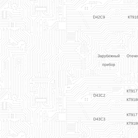
D42C9
КТ91
Зарубежный
Отече
прибор
КТ917
D43C2
КТ918
КТ917
D43C3
КТ918