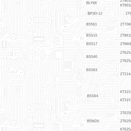
2Т903
BLY68
КТ903
ВРЗО-12
2Т
BS561
2Т708
BSS15
2Т861
BSS17
2Т860
2Т625
BSS40
2Т625
BSS63
2Т214
КТ315
BSS64
КТ315
2Т625
BSW26
2Т625
КТ625