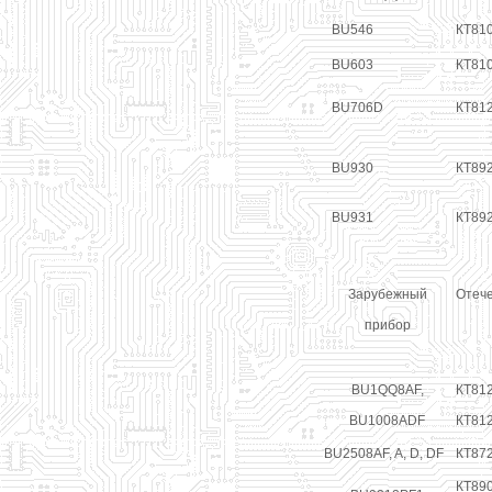
BU546
КТ810
BU603
КТ81
BU706D
КТ81
BU930
КТ89
BU931
КТ89
Зарубежный
Отеч
прибор
BU1QQ8AF,
КТ81
BU1008ADF
КТ81
BU2508AF, A, D, DF
КТ872
КТ890