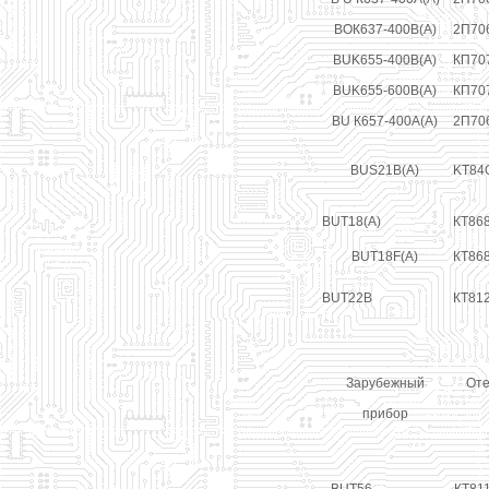
ВОК637-400В(А)
2П70
BUK655-400B(A)
КП70
BUK655-600B(A)
КП70
BU К657-400А(А)
2П70
BUS21B(A)
KT84
BUT18(A)
КТ86
BUT18F(A)
КТ86
BUT22B
КТ81
Зарубежный
Оте
прибор