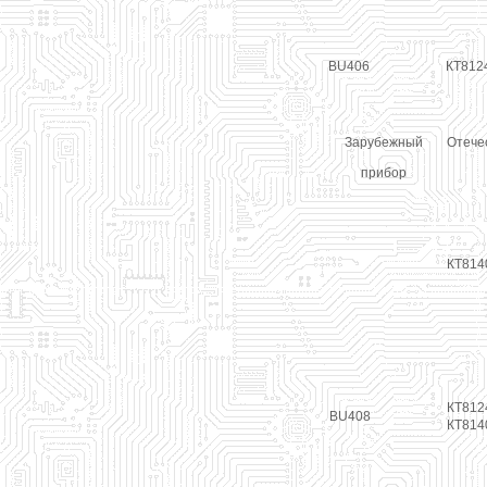
BU406
КТ812
Зарубежный
Отече
прибор
КТ814
КТ812
BU408
КТ814