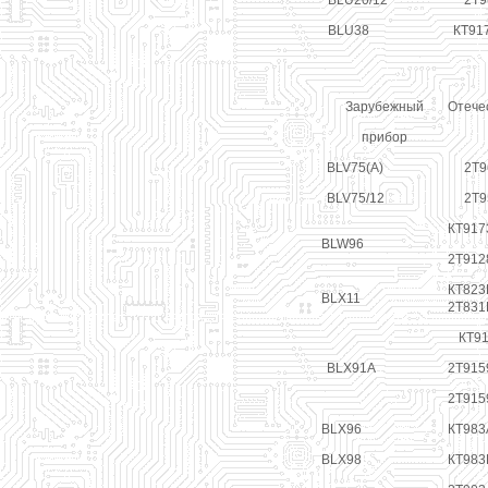
BLU20/12
2Т9
BLU38
КТ91
Зарубежный
Отече
прибор
BLV75(A)
2Т9
BLV75/12
2Т9
КТ917
BLW96
2Т912
КТ823В
BLX11
2Т831
КТ91
BLX91A
2Т915
2Т915
BLX96
КТ983
BLX98
КТ983