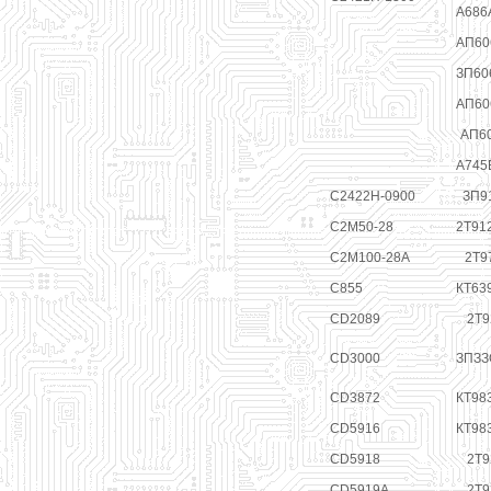
А686
АП60
ЗП60
АП60
АП60
А745
С2422Н-0900
ЗП9
С2М50-28
2Т91
С2М100-28А
2Т9
С855
КТ63
CD2089
2Т9
CD3000
ЗПЗЗ
CD3872
КТ98
CD5916
КТ98
CD5918
2Т9
CD5919A
2Т9