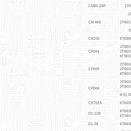
CM80-28R
2Т9
2
CM 860
2П601
К
CN100
КТ698
2П903(
CP664
2П903(
КГ!903
2П903(
CP665
2П903(
КП903(
2П903{
2П903(
CP666
В-5), 
CX702A
КТ805
КТ983Б
D1-12B
КТЭ84
D1-28
КТ983