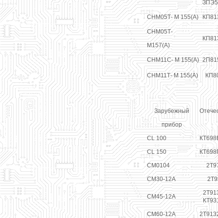
ЗПЭ5
СНМ05Т- М 155(A)
КП81
СНМ05Т-
КП81
М157(А)
СНМ11С- М 155(A)
2П81
СНМ11Т- М 155(A)
КП8
Зарубежный
Отече
прибор
CL 100
КТ698
CL 150
КТ698
СМ0104
2Т9
СМ30-12А
2Т9
2Т91
СМ45-12А
КТ93
СМ60-12А
2Т913