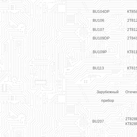
BU104DP
КТ85
BU106
2Т81
BU107
2Т81
BU109DP
2Т84
BU109P
КТ81
BU113
КТ815
Зарубежный
Отече
прибор
2Т828
BU207
КТ828