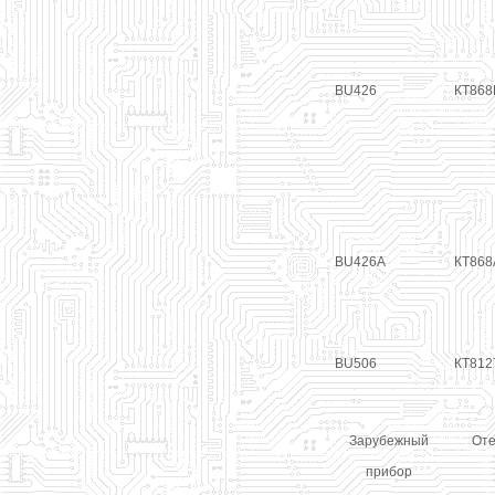
BU426
КТ868
BU426A
КТ868
BU506
КТ812
Зарубежный
Оте
прибор