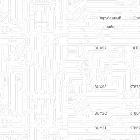
Зарубежный
Оте
прибор
BUX97
КТ8
BUX98
КТ87
BUY2Q
КТ86
BUY21
КТ86