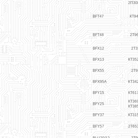
2П30
BFT47
КТ94
BFT48
2Т9
BFX12
2Т3
BFX13
КТ35
BFX55
2Т9
BFX95A
КТ34
BFY15
КТ61
КТ369
BFY25
КТ38
BFY37
КТ31
BFY57
2Т65