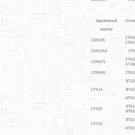
Зарубежный
Отеч
прибор
2Т931
CD6105
2Т93
CD6105A
2Т9
2Т911
CDR075
А718(
CDR400
2Т91
ЗПЭ2
CFX14
ЗП32
АП32
ЗП91
CFX32
ЗП91
ЗП32
CFY10
АП32