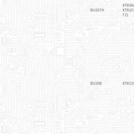
КТ838А
BU207A
КТ8107
Г2)
BU208
КТ812