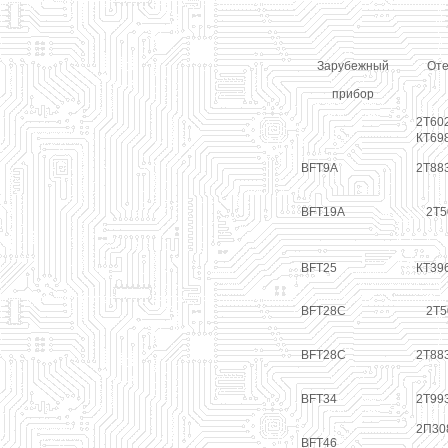
Зарубежный
Оте
прибор
2Т60
КТ69
BFT9A
2Т88
BFT19A
2Т5
BFT25
КТ39
BFT28C
2Т5
BFT28C
2Т88
BFT34
2Т99
2П30
BFT46