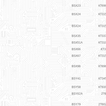
BSX23
КТ69
BSX24
КТ31
BSX24
КТ31
BSX35
КТ33
BSX51A
КТ31
BSX66
КТ3
BSX67
КТ31
BSX96
КТ69
BSY41
КТ34
BSY58
КТ93
BSY62A
2Т6
BSY79
2Т60