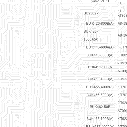
BU9212PF1
КТ89
КТ890
BU9302P
КТ89
BU К426-800В(А)
А843
BUK426-
А843
1000А(А)
BU К445-600А(А)
КП7
BUK445-600B(A)
КП80
2П920
BUK452-50B(A
А709(
BUK453-100B(A)
КП92
BU К455-400В(А)
КП70
BUK455-600B(A)
КП70
2П920
BUK462-50B
А709(
BUK463-100B(A)
КП92
В U К637-400А(А)
2П70