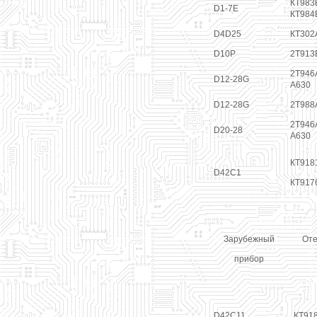
КТ983Б
D1-7E
КТ984
D4D25
КТ302
D10P
2Т913
2Т946А
D12-28G
А630
D12-28G
2Т988
2Т946А
D20-28
А630
КТ918
D42C1
КТ917
Зарубежный
Оте
прибор
D42C11
КТ91