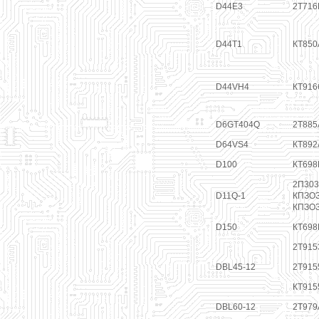
D44E3
2Т716
D44T1
КТ850
D44VH4
КТ916
D6GT404Q
2Т885
D64VS4
КТ892
D100
КТ698
2П303
D11Q-1
КПЗОЗ
КПЗО
D150
КТ698
2Т915
DBL45-12
2Т915
КТ915
DBL60-12
2Т979