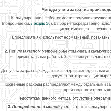
Методы учета затрат на производ
1.
Калькулирование себестоимости продукции осущест
(подробнее см.
Лекцию 36
). Выбор непосредственно испо
цикла, имеющегося незаверш
На предприятиях используют нормативный, позаказный
2.
При
позаказном методе
объектом учета и калькулир
экспериментальные работы). Заказы могут выдаваться
Для учета затрат на каждый заказ открывают отдельный ан
документов, отражающих вырабо
Косвенные расходы распределяют между отдельными зак
производством вплоть до
Недостаткам данного метода: отсутствие оператив
3.
Попередельный метод
учета затрат и калькулиро