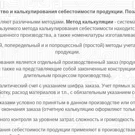
ство и калькулирования себестоимости продукции. П
вляют различными методами.
Метод калькуляции
- систем
льзуемого метода калькулирования себестоимости находитс
енного производства, а также номенклатуры изготавливаем
, попередельный и и попроцессный (простой) методы учета
продукции.
ования является отдельный производственный заказ (проду
 также на представляющие собой законченные конструкции а
длительным процессом производства).
алитический счет с указанием шифра заказа. Учет прямых 
тку, расход материалов и т.п., с обязательным указанием 
азами условно по принятым в данном производстве или о
 окончания заказа (отчетную калькуляцию оформляют тольк
ного контроля за уровнем затрат, сложность и громоздкос
вания себестоимости продукции применяют в производствах