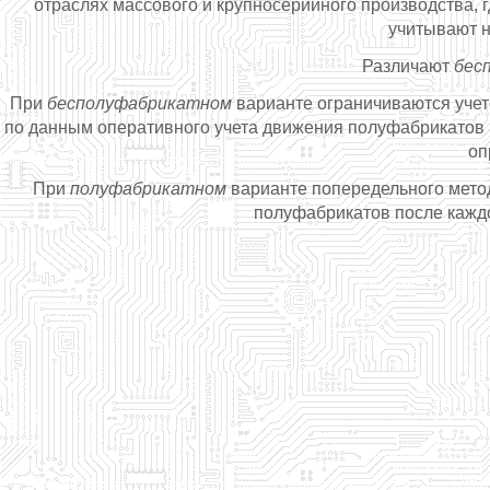
отраслях массового и крупносерийного производства, 
учитывают н
Различают
бес
При
бесполуфабрикатном
варианте ограничиваются учето
по данным оперативного учета движения полуфабрикатов в
оп
При
полуфабрикатном
варианте попередельного мето
полуфабрикатов после каждо