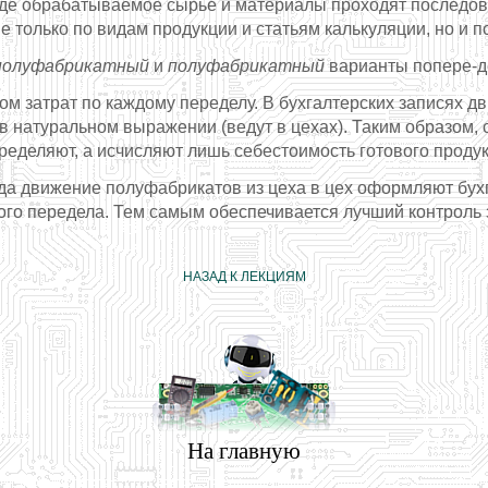
где обрабатываемое сырье и материалы проходят последов
е только по видам продукции и статьям калькуляции, но и п
полуфабрикатный
и
полуфабрикатный
варианты попере-д
м затрат по каждому переделу. В бухгалтерских записях д
 натуральном выражении (ведут в цехах). Таким образом,
ределяют, а исчисляют лишь себестоимость готового продук
да движение полуфабрикатов из цеха в цех оформляют бух
го передела. Тем самым обеспечивается лучший контроль 
НАЗАД К ЛЕКЦИЯМ
На главную