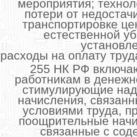
мероприятия; технол
потери от недостач
транспортировке це
естественной у
установл
расходы на оплату труда
255 НК РФ включа
работникам в денежн
стимулирующие над
начисления, связан
условиями труда, 
поощрительные начи
связанные с сод