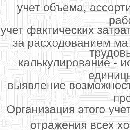
учет объема, ассорт
рабо
учет фактических затра
за расходованием ма
трудов
калькулирование - 
единиц
выявление возможност
пр
Организация этого уче
отражения всех х