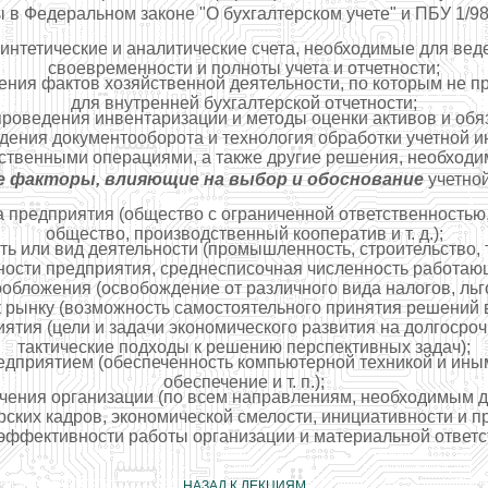
ы в Федеральном законе "О бухгалтерском учете" и ПБУ 1/9
синтетические и аналитические счета, необходимые для веде
своевременности и полноты учета и отчетности;
ия фактов хозяйственной деятельности, по которым не 
для внутренней бухгалтерской отчетности;
проведения инвентаризации и методы оценки активов и обяз
дения документооборота и технология обработки учетной 
ственными операциями, а также другие решения, необходим
 факторы, влияющие на выбор и обоснование
учетной
 предприятия (общество с ограниченной ответственностью,
общество, производственный кооператив и т. д.);
 или вид деятельности (промышленность, строительство, тор
ости предприятия, среднесписочная численность работающих
обложения (освобождение от различного вида налогов, льгот
к рынку (возможность самостоятельного принятия решений 
ятия (цели и задачи экономического развития на долгоср
тактические подходы к решению перспективных задач);
дприятием (обеспеченность компьютерной техникой и ины
обеспечение и т. п.);
ения организации (по всем направлениям, необходимым д
ских кадров, экономической смелости, инициативности и 
эффективности работы организации и материальной ответс
НАЗАД К ЛЕКЦИЯМ