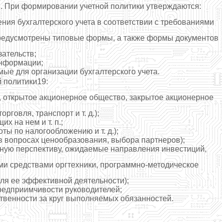
8. При формировании учетной политики утверждаются:
ния бухгалтерского учета в соответствии с требованиями
предусмотрены типовые формы, а также формы документов
ательств;
информации;
ые для организации бухгалтерского учета.
 политики19:
 открытое акционерное общество, закрытое акционерное
говля, транспорт и т. д.);
 на нем и т. п.;
ы по налогообложению и т. д.);
в вопросах ценообразования, выбора партнеров);
очную перспективу, ожидаемые направления инвестиций,
ми средствами оргтехники, программно-методическое
ля ее эффективной деятельности);
предприимчивости руководителей;
твенности за круг выполняемых обязанностей.