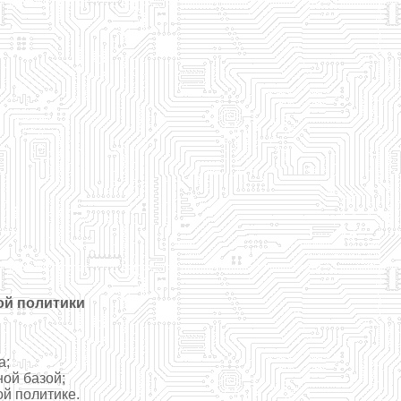
ой политики
а;
ой базой;
й политике.