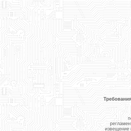
Требования
п
регламен
извещение 