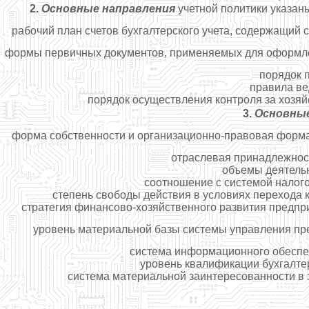
2.
Основные направления
учетной политики указан
рабочий план счетов бухгалтерского учета, содержащий 
формы первичных документов, применяемых для оформлен
порядок 
правила ве
порядок осуществления контроля за хозяй
3.
Основные
форма собственности и организационно-правовая форма
отраслевая принадлежность
объемы деятельн
соотношение с системой налого
степень свободы действия в условиях перехода 
стратегия финансово-хозяйственного развития предпри
уровень материальной базы системы управления пре
система информационного обеспеч
уровень квалификации бухгалтер
система материальной заинтересованности в 