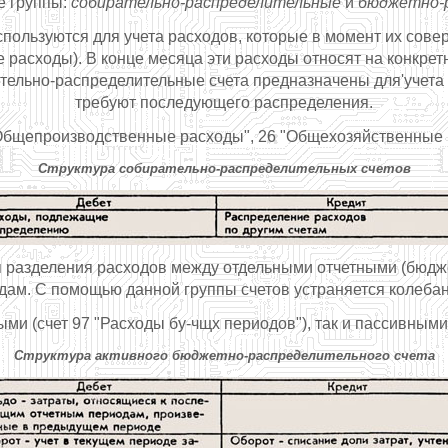
е группы:
собирательно-распределительные
и
бюджетно-р
пользуются для учета расходов, которые в момент их сов
асходы). В конце месяца эти расходы относят на конкретн
ательно-распределительные счета предназначены для'учета 
требуют последующего распределения.
"Общепроизводственные расходы", 26 "Общехозяйственные р
Структура собирательно-распределительных счетов
разделения расходов между отдельными отчетными (бюдже
дам. С помощью данной группы счетов устраняется колеба
ыми (счет 97 "Расходы бу-чщх периодов"), так и пассивными
Структура активного бюджетно-распределительного счета