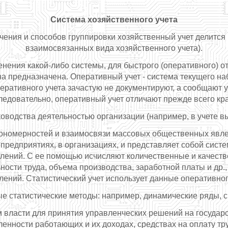
Система хозяйственного учета
чения и способов группировки хозяйственный учет делится 
взаимосвязанных вида хозяйственного учета).
енения какой-либо системы, для быстрого (оперативного)
а предназначена. Оперативный учет - система текущего на
еративного учета зачастую не документируют, а сообщают у
. Следовательно, оперативный учет отличают прежде всего кр
оводства деятельностью организации (например, в учете в
ономерностей и взаимосвязи массовых общественных явлен
едприятиях, в организациях, и представляет собой систем
лений. С ее помощью исчисляют количественные и качеств
ности труда, объема производства, заработной платы и др
лений. Статистический учет использует данные оперативного
ые статистические методы: например, динамические ряды, с
 власти для принятия управленческих решений на государс
ленности работающих и их доходах, средствах на оплату тру