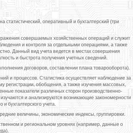
на статистический, оперативный и бухгалтерский (три
 отражения совершаемых хозяйственных операций и служит
блюдения и контроля за отдельными операциями, а также
стно. Данный вид учета ведется в местах совершения
аткость и быстрота получения учетных сведений.
ыполнения договоров, составлении плана товарооборота).
ий и процессов. Статистика осуществляет наблюдение за
у регистрации, обобщения, а также изучения массовых,
енные показатели различных сторон производственно-
., изучаются и анализируются возникающие закономерности
 и бухгалтерского учета.
редние величины, экономические индексы, группировки.
твенном и региональном уровнях (например, данные о
да).