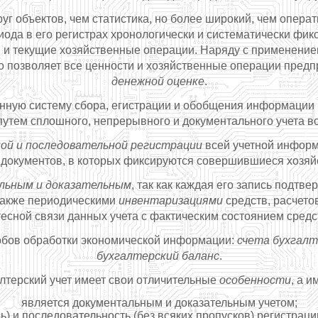
г объектов, чем статистика, но более широкий, чем опера
иода в его регистрах хронологически и систематически фик
в и текущие хозяйственные операции. Наряду с применением
то позволяет все ценности и хозяйственные операции пред
денежной оценке
.
нную систему сбора, егистрации и обобщения информации
путем сплошного, непрерывного и документального учета в
ой и последовательной регистрации
всей учетной инфор
 документов, в которых фиксируются совершившиеся хозяй
льным и доказательным
, так как каждая его запись подт
 также периодическими
инвентаризациями
средств, расчето
тесной связи данных учета с фактическим состоянием средс
обов обработки экономической информации:
счета бухгалт
бухгалтерский баланс
.
лтерский учет имеет свои отличительные
особенности
, а и
является документальным и доказательным учетом;
) и последовательность (без всяких пропусков) регистрац