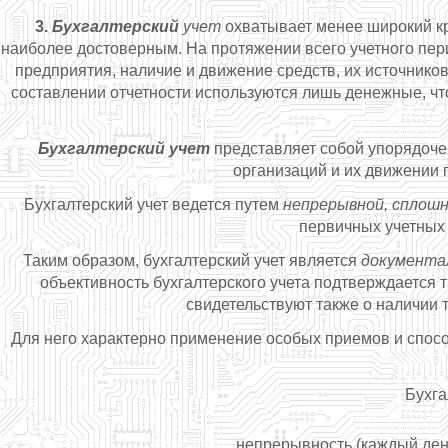
3.
Бухгалтерский
учет
охватывает менее широкий кру
наиболее достоверным. На протяжении всего учетного пер
предприятия, наличие и движение средств, их источнико
составлении отчетности используются лишь денежные, ч
Бухгалтерский учет
представляет собой упорядоче
организаций и их движении 
Бухгалтерский учет ведется путем
непрерывной, сплошн
первичных учетных
Таким образом, бухгалтерский учет является
документа
объективность бухгалтерского учета подтверждается
свидетельствуют также о наличии 
Для него характерно применение особых приемов и спос
Бухга
непрерывность (каждый день