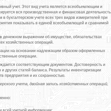
тивный учет. Этот вид учета является всеобъемлющим и
сируется вся производственная и финансовая деятельность
 в бухгалтерском учете всех трех видов измерителей при
приятия показывать в единой всеобъемлющей и сравнимой
 в денежном выражении об имуществе, обязательствах
сех хозяйственных операций.
мации на основании надлежащим образом оформленных
ственные операции.
верждается соответствующим документом. Достоверность и
в и других статей баланса. Результаты инвентаризации
тв предприятия и их сохранностью.
ерского учета, двойная запись хозяйственных операций,
менно:
ии всей учетной информации;