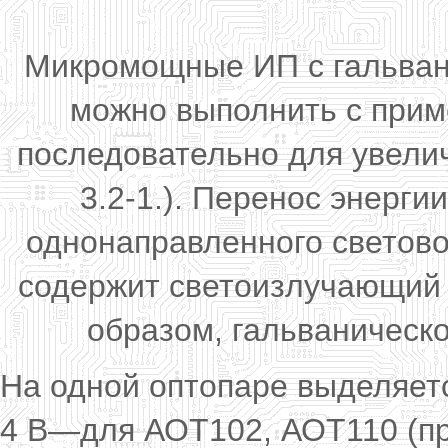
Микромощные ИП с гальвани
можно выполнить с прим
последовательно для увели
3.2-1.). Перенос энерг
однонаправленного светово
содержит светоизлучающий 
образом, гальваническо
На одной оптопаре выделяетс
4 В—для АОТ102, АОТ110 (пр