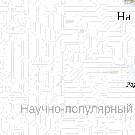
На
Ра
Научно-популярный 